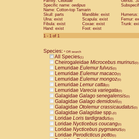
Family: Cebidae
Genus:
S
Cebidae
Saguinus midas
(0)
Specific name:
oedipus
Subspecif
Cebidae
Saguinus mystax
(0)
Name: Cotton-top Tamarin
Cebidae
Saguinus nigricollis
Skull: parts
Mandible: exist
(0)
Humerus: 
Cebidae
Saguinus oedipus
Ulna: exist
Scapula: exist
Femur: ex
(1)
Fibula: exist
Coxae: exist
Trunk: exi
Cebidae
Saguinus weddelli
(0)
Hand: exist
Foot: exist
Cebidae
Saguinus
spp.
(0)
Cebidae
Aotus trivirgatus
1 - 1 of 1
(0)
Cebidae
Cebus albifrons
(0)
Cebidae
Cebus apella
(0)
Species:
Cebidae
Cebus capucinus
* OR search
(0)
All Species
Cebidae
Cebus nigrivittatus
(1)
(0)
Cheirogaleidae
Microcebus murinus
Cebidae
Cebus
spp.
(0)
(0)
Lemuridae
Eulemur fulvus
Cebidae
Saimiri boliviensis
(0)
(0)
Lemuridae
Eulemur macaco
Cebidae
Saimiri sciureus
(0)
(0)
Lemuridae
Eulemur mongoz
Atelidae
Alouatta caraya
(0)
(0)
Lemuridae
Lemur catta
Atelidae
Alouatta fusca
(0)
(0)
Lemuridae
Varecia variegata
Atelidae
Alouatta seniculus
(0)
(0)
Galagidae
Galago senegalensis
Atelidae
Alouatta
spp.
(0)
(0)
Galagidae
Galago demidovii
Atelidae
Ateles belzebuth
(0)
(0)
Galagidae
Otolemur crassicaudatus
Atelidae
Ateles geoffroyi
(0)
(0)
Galagidae
Galagidae
spp.
Atelidae
Ateles paniscus
(0)
(0)
Loridae
Loris tardigradus
Atelidae
Ateles
spp.
(0)
(0)
Loridae
Nycticebus coucang
Atelidae
Lagothrix lagothricha
(0)
(0)
Loridae
Nycticebus pygmaeus
Atelidae
Lagothrix lagothricha cana
(0)
(0)
Loridae
Perodicticus potto
Pitheciidae
Cacajao calvus rubicundu
(0)