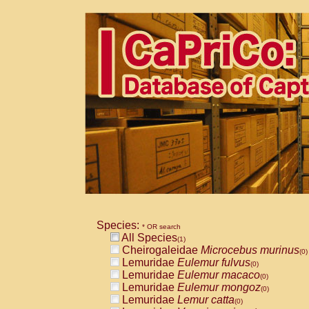
Species:
* OR search
All Species
(1)
Cheirogaleidae
Microcebus murinus
(0)
Lemuridae
Eulemur fulvus
(0)
Lemuridae
Eulemur macaco
(0)
Lemuridae
Eulemur mongoz
(0)
Lemuridae
Lemur catta
(0)