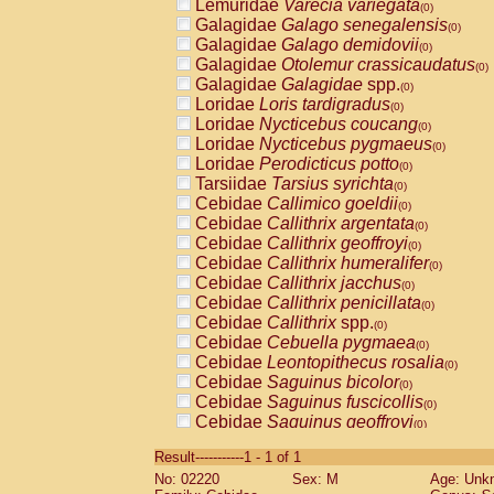
Lemuridae
Varecia variegata
(0)
Galagidae
Galago senegalensis
(0)
Galagidae
Galago demidovii
(0)
Galagidae
Otolemur crassicaudatus
(0)
Galagidae
Galagidae
spp.
(0)
Loridae
Loris tardigradus
(0)
Loridae
Nycticebus coucang
(0)
Loridae
Nycticebus pygmaeus
(0)
Loridae
Perodicticus potto
(0)
Tarsiidae
Tarsius syrichta
(0)
Cebidae
Callimico goeldii
(0)
Cebidae
Callithrix argentata
(0)
Cebidae
Callithrix geoffroyi
(0)
Cebidae
Callithrix humeralifer
(0)
Cebidae
Callithrix jacchus
(0)
Cebidae
Callithrix penicillata
(0)
Cebidae
Callithrix
spp.
(0)
Cebidae
Cebuella pygmaea
(0)
Cebidae
Leontopithecus rosalia
(0)
Cebidae
Saguinus bicolor
(0)
Cebidae
Saguinus fuscicollis
(0)
Cebidae
Saguinus geoffroyi
(0)
Cebidae
Saguinus imperator
(0)
Result-----------1 - 1 of 1
Cebidae
Saguinus labiatus
(0)
No: 02220
Sex: M
Age: Unk
Cebidae
Saguinus leucopus
(0)