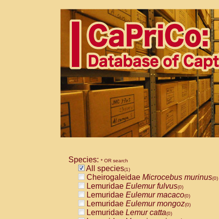
Species:
* OR search
All species
(1)
Cheirogaleidae
Microcebus murinus
(0)
Lemuridae
Eulemur fulvus
(0)
Lemuridae
Eulemur macaco
(0)
Lemuridae
Eulemur mongoz
(0)
Lemuridae
Lemur catta
(0)