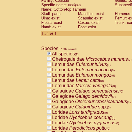
Family: Cebidae
Genus:
S
Cebidae
Saguinus midas
(0)
Specific name:
oedipus
Subspecif
Cebidae
Saguinus mystax
(0)
Name: Cotton-top Tamarin
Cebidae
Saguinus nigricollis
Skull: parts
Mandible: exist
(0)
Humerus: 
Cebidae
Saguinus oedipus
Ulna: exist
Scapula: exist
Femur: ex
(1)
Fibula: exist
Coxae: exist
Trunk: exi
Cebidae
Saguinus weddelli
(0)
Hand: exist
Foot: exist
Cebidae
Saguinus
spp.
(0)
Cebidae
Aotus trivirgatus
1 - 1 of 1
(0)
Cebidae
Cebus albifrons
(0)
Cebidae
Cebus apella
(0)
Species:
Cebidae
Cebus capucinus
* OR search
(0)
All species
Cebidae
Cebus nigrivittatus
(1)
(0)
Cheirogaleidae
Microcebus murinus
Cebidae
Cebus
spp.
(0)
(0)
Lemuridae
Eulemur fulvus
Cebidae
Saimiri boliviensis
(0)
(0)
Lemuridae
Eulemur macaco
Cebidae
Saimiri sciureus
(0)
(0)
Lemuridae
Eulemur mongoz
Atelidae
Alouatta caraya
(0)
(0)
Lemuridae
Lemur catta
Atelidae
Alouatta fusca
(0)
(0)
Lemuridae
Varecia variegata
Atelidae
Alouatta seniculus
(0)
(0)
Galagidae
Galago senegalensis
Atelidae
Alouatta
spp.
(0)
(0)
Galagidae
Galago demidovii
Atelidae
Ateles belzebuth
(0)
(0)
Galagidae
Otolemur crassicaudatus
Atelidae
Ateles geoffroyi
(0)
(0)
Galagidae
Galagidae
spp.
Atelidae
Ateles paniscus
(0)
(0)
Loridae
Loris tardigradus
Atelidae
Ateles
spp.
(0)
(0)
Loridae
Nycticebus coucang
Atelidae
Lagothrix lagothricha
(0)
(0)
Loridae
Nycticebus pygmaeus
Atelidae
Lagothrix lagothricha cana
(0)
(0)
Loridae
Perodicticus potto
Pitheciidae
Cacajao calvus rubicundu
(0)