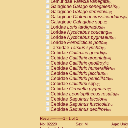
Lemuridae
Varecia variegata
(0)
Galagidae
Galago senegalensis
(0)
Galagidae
Galago demidovii
(0)
Galagidae
Otolemur crassicaudatus
(0)
Galagidae
Galagidae
spp.
(0)
Loridae
Loris tardigradus
(0)
Loridae
Nycticebus coucang
(0)
Loridae
Nycticebus pygmaeus
(0)
Loridae
Perodicticus potto
(0)
Tarsiidae
Tarsius syrichta
(0)
Cebidae
Callimico goeldii
(0)
Cebidae
Callithrix argentata
(0)
Cebidae
Callithrix geoffroyi
(0)
Cebidae
Callithrix humeralifer
(0)
Cebidae
Callithrix jacchus
(0)
Cebidae
Callithrix penicillata
(0)
Cebidae
Callithrix
spp.
(0)
Cebidae
Cebuella pygmaea
(0)
Cebidae
Leontopithecus rosalia
(0)
Cebidae
Saguinus bicolor
(0)
Cebidae
Saguinus fuscicollis
(0)
Cebidae
Saguinus geoffroyi
(0)
Cebidae
Saguinus imperator
(0)
Result-----------1 - 1 of 1
Cebidae
Saguinus labiatus
(0)
No: 02220
Sex: M
Age: Unk
Cebidae
Saguinus leucopus
(0)