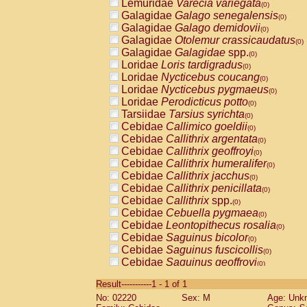
Lemuridae
Varecia variegata
(0)
Galagidae
Galago senegalensis
(0)
Galagidae
Galago demidovii
(0)
Galagidae
Otolemur crassicaudatus
(0)
Galagidae
Galagidae
spp.
(0)
Loridae
Loris tardigradus
(0)
Loridae
Nycticebus coucang
(0)
Loridae
Nycticebus pygmaeus
(0)
Loridae
Perodicticus potto
(0)
Tarsiidae
Tarsius syrichta
(0)
Cebidae
Callimico goeldii
(0)
Cebidae
Callithrix argentata
(0)
Cebidae
Callithrix geoffroyi
(0)
Cebidae
Callithrix humeralifer
(0)
Cebidae
Callithrix jacchus
(0)
Cebidae
Callithrix penicillata
(0)
Cebidae
Callithrix
spp.
(0)
Cebidae
Cebuella pygmaea
(0)
Cebidae
Leontopithecus rosalia
(0)
Cebidae
Saguinus bicolor
(0)
Cebidae
Saguinus fuscicollis
(0)
Cebidae
Saguinus geoffroyi
(0)
Cebidae
Saguinus imperator
(0)
Result-----------1 - 1 of 1
Cebidae
Saguinus labiatus
(0)
No: 02220
Sex: M
Age: Unk
Cebidae
Saguinus leucopus
(0)