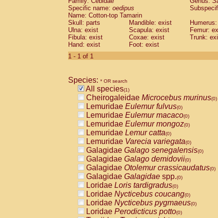
Family: Cebidae
Genus:
S
Cebidae
Saguinus midas
(0)
Specific name:
oedipus
Subspecif
Cebidae
Saguinus mystax
(0)
Name: Cotton-top Tamarin
Cebidae
Saguinus nigricollis
Skull: parts
Mandible: exist
(0)
Humerus: 
Cebidae
Saguinus oedipus
Ulna: exist
Scapula: exist
Femur: ex
(1)
Fibula: exist
Coxae: exist
Trunk: exi
Cebidae
Saguinus weddelli
(0)
Hand: exist
Foot: exist
Cebidae
Saguinus
spp.
(0)
Cebidae
Aotus trivirgatus
1 - 1 of 1
(0)
Cebidae
Cebus albifrons
(0)
Cebidae
Cebus apella
(0)
Species:
Cebidae
Cebus capucinus
* OR search
(0)
All species
Cebidae
Cebus nigrivittatus
(1)
(0)
Cheirogaleidae
Microcebus murinus
Cebidae
Cebus
spp.
(0)
(0)
Lemuridae
Eulemur fulvus
Cebidae
Saimiri boliviensis
(0)
(0)
Lemuridae
Eulemur macaco
Cebidae
Saimiri sciureus
(0)
(0)
Lemuridae
Eulemur mongoz
Atelidae
Alouatta caraya
(0)
(0)
Lemuridae
Lemur catta
Atelidae
Alouatta fusca
(0)
(0)
Lemuridae
Varecia variegata
Atelidae
Alouatta seniculus
(0)
(0)
Galagidae
Galago senegalensis
Atelidae
Alouatta
spp.
(0)
(0)
Galagidae
Galago demidovii
Atelidae
Ateles belzebuth
(0)
(0)
Galagidae
Otolemur crassicaudatus
Atelidae
Ateles geoffroyi
(0)
(0)
Galagidae
Galagidae
spp.
Atelidae
Ateles paniscus
(0)
(0)
Loridae
Loris tardigradus
Atelidae
Ateles
spp.
(0)
(0)
Loridae
Nycticebus coucang
Atelidae
Lagothrix lagothricha
(0)
(0)
Loridae
Nycticebus pygmaeus
Atelidae
Lagothrix lagothricha cana
(0)
(0)
Loridae
Perodicticus potto
Pitheciidae
Cacajao calvus rubicundu
(0)