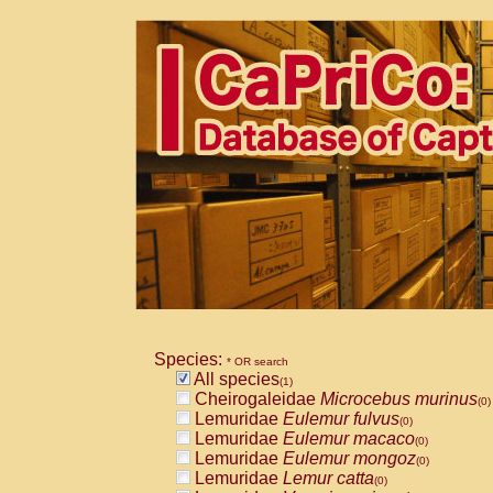
Species:
* OR search
All species
(1)
Cheirogaleidae
Microcebus murinus
(0)
Lemuridae
Eulemur fulvus
(0)
Lemuridae
Eulemur macaco
(0)
Lemuridae
Eulemur mongoz
(0)
Lemuridae
Lemur catta
(0)