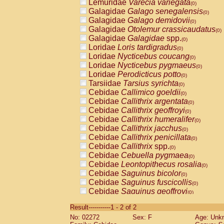
Lemuridae
Varecia variegata
(0)
Galagidae
Galago senegalensis
(0)
Galagidae
Galago demidovii
(0)
Galagidae
Otolemur crassicaudatus
(0)
Galagidae
Galagidae
spp.
(0)
Loridae
Loris tardigradus
(0)
Loridae
Nycticebus coucang
(0)
Loridae
Nycticebus pygmaeus
(0)
Loridae
Perodicticus potto
(0)
Tarsiidae
Tarsius syrichta
(0)
Cebidae
Callimico goeldii
(0)
Cebidae
Callithrix argentata
(0)
Cebidae
Callithrix geoffroyi
(0)
Cebidae
Callithrix humeralifer
(0)
Cebidae
Callithrix jacchus
(0)
Cebidae
Callithrix penicillata
(0)
Cebidae
Callithrix
spp.
(0)
Cebidae
Cebuella pygmaea
(0)
Cebidae
Leontopithecus rosalia
(0)
Cebidae
Saguinus bicolor
(0)
Cebidae
Saguinus fuscicollis
(0)
Cebidae
Saguinus geoffroyi
(0)
Cebidae
Saguinus imperator
(0)
Result-----------1 - 2 of 2
Cebidae
Saguinus labiatus
(0)
No: 02272
Sex: F
Age: Unk
Cebidae
Saguinus leucopus
(0)