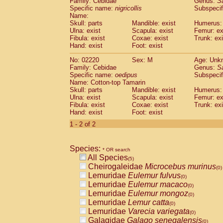
Family: Cebidae
Genus:
S
Cebidae
Saguinus midas
(0)
Specific name:
nigricollis
Subspecif
Cebidae
Saguinus mystax
(0)
Name:
Cebidae
Saguinus nigricollis
Skull: parts
Mandible: exist
(1)
Humerus: 
Cebidae
Saguinus oedipus
Ulna: exist
Scapula: exist
Femur: ex
(1)
Fibula: exist
Coxae: exist
Trunk: exi
Cebidae
Saguinus weddelli
(0)
Hand: exist
Foot: exist
Cebidae
Saguinus
spp.
(0)
Cebidae
Aotus trivirgatus
(0)
No: 02220
Sex: M
Age: Unk
Cebidae
Cebus albifrons
Family: Cebidae
Genus:
S
(0)
Cebidae
Cebus apella
Specific name:
oedipus
Subspecif
(0)
Name: Cotton-top Tamarin
Cebidae
Cebus capucinus
(0)
Skull: parts
Mandible: exist
Humerus: 
Cebidae
Cebus nigrivittatus
(0)
Ulna: exist
Scapula: exist
Femur: ex
Cebidae
Cebus
spp.
(0)
Fibula: exist
Coxae: exist
Trunk: exi
Cebidae
Saimiri boliviensis
Hand: exist
Foot: exist
(0)
Cebidae
Saimiri sciureus
(0)
1 - 2 of 2
Atelidae
Alouatta caraya
(0)
Atelidae
Alouatta fusca
(0)
Atelidae
Alouatta seniculus
Species:
(0)
* OR search
Atelidae
Alouatta
spp.
All Species
(0)
(5)
Atelidae
Ateles belzebuth
Cheirogaleidae
Microcebus murinus
(0)
(0)
Atelidae
Ateles geoffroyi
Lemuridae
Eulemur fulvus
(0)
(0)
Atelidae
Ateles paniscus
Lemuridae
Eulemur macaco
(0)
(0)
Atelidae
Ateles
spp.
Lemuridae
Eulemur mongoz
(0)
(0)
Atelidae
Lagothrix lagothricha
Lemuridae
Lemur catta
(0)
(0)
Atelidae
Lagothrix lagothricha cana
Lemuridae
Varecia variegata
(0)
(0)
Pitheciidae
Cacajao calvus rubicundu
Galagidae
Galago senegalensis
(0)