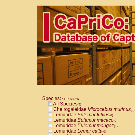
Species:
* OR search
All Species
(5)
Cheirogaleidae
Microcebus murinus
(0)
Lemuridae
Eulemur fulvus
(0)
Lemuridae
Eulemur macaco
(0)
Lemuridae
Eulemur mongoz
(0)
Lemuridae
Lemur catta
(0)