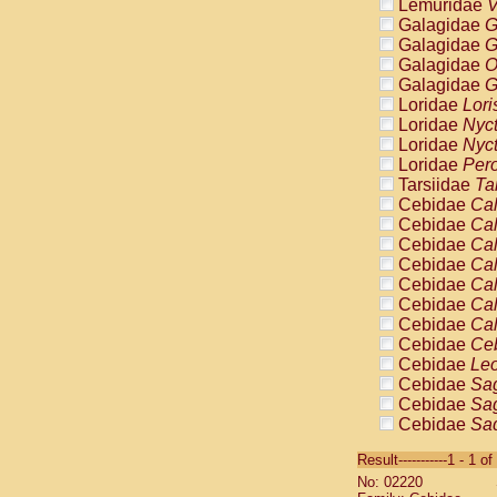
Lemuridae
V
Galagidae
G
Galagidae
G
Galagidae
O
Galagidae
G
Loridae
Lori
Loridae
Nyc
Loridae
Nyc
Loridae
Pero
Tarsiidae
Ta
Cebidae
Cal
Cebidae
Cal
Cebidae
Cal
Cebidae
Cal
Cebidae
Cal
Cebidae
Cal
Cebidae
Cal
Cebidae
Ce
Cebidae
Leo
Cebidae
Sag
Cebidae
Sag
Cebidae
Sag
Cebidae
Sag
Result-----------1 - 1 of
Cebidae
Sag
No: 02220
Cebidae
Sa