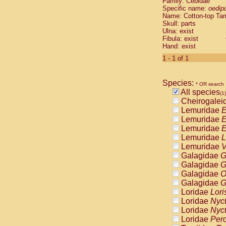
Family: Cebidae
Cebidae
Sa
Specific name:
oedip
Cebidae
Sa
Name: Cotton-top Ta
Cebidae
Sag
Skull: parts
Cebidae
Sa
Ulna: exist
Fibula: exist
Cebidae
Sag
Hand: exist
Cebidae
Sa
Cebidae
Aot
1 - 1 of 1
Cebidae
Ceb
Cebidae
Ceb
Species:
Cebidae
Ce
* OR search
All species
Cebidae
Ceb
(1)
Cheirogalei
Cebidae
Ce
Lemuridae
E
Cebidae
Sai
Lemuridae
E
Cebidae
Sai
Lemuridae
E
Atelidae
Alo
Lemuridae
L
Atelidae
Alo
Lemuridae
V
Atelidae
Alo
Galagidae
G
Atelidae
Alo
Galagidae
G
Atelidae
Ate
Galagidae
O
Atelidae
Ate
Galagidae
G
Atelidae
Ate
Loridae
Lori
Atelidae
Ate
Loridae
Nyc
Atelidae
Lag
Loridae
Nyc
Atelidae
Lag
Loridae
Pero
Pitheciidae