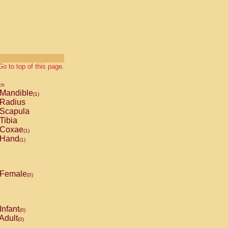
Go to top of this page.
ch
Mandible
(1)
Radius
Scapula
Tibia
Coxae
(1)
Hand
(1)
Female
(0)
Infant
(0)
Adult
(0)