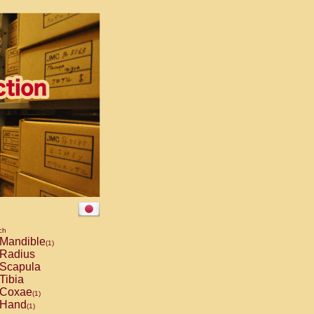
ch
Mandible
(1)
Radius
Scapula
Tibia
Coxae
(1)
Hand
(1)