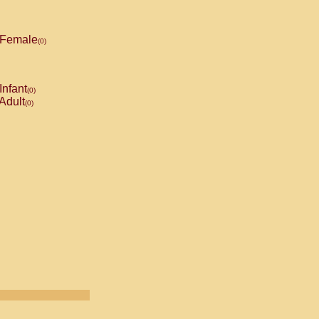
Female
(0)
Infant
(0)
Adult
(0)