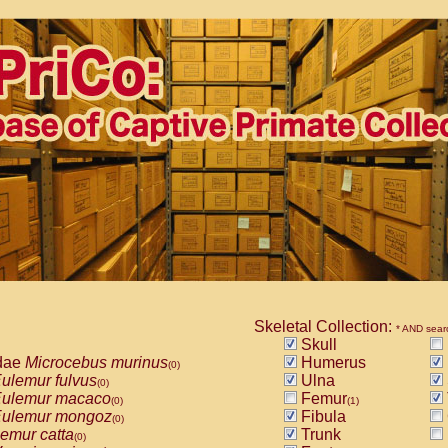
Skeletal Collection:
* AND sear
Skull
dae
Microcebus murinus
Humerus
(0)
ulemur fulvus
Ulna
(0)
ulemur macaco
Femur
(0)
(1)
ulemur mongoz
Fibula
(0)
emur catta
Trunk
(0)