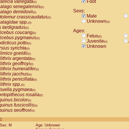
arecia variegata
Foot
(0)
alago senegalensis
(0)
Sexs:
alago demidovii
(0)
Male
tolemur crassicaudatus
(0)
Unknown
alagidae
spp.
(0)
(0)
s tardigradus
(0)
Ages:
ticebus coucang
(0)
Fetus
(0)
ticebus pygmaeus
(0)
Juvenile
(0)
dicticus potto
(0)
Unknown
rsius syrichta
(0)
limico goeldii
(0)
lithrix argentata
(0)
lithrix geoffroyi
(0)
lithrix humeralifer
(0)
lithrix jacchus
(0)
lithrix penicillata
(0)
lithrix
spp.
(0)
buella pygmaea
(0)
ntopithecus rosalia
(0)
uinus bicolor
(0)
uinus fuscicollis
(0)
uinus geoffroyi
(0)
uinus imperator
(0)
 1
uinus labiatus
(0)
Sex: M
Age: Unknown
guinus leucopus
(0)