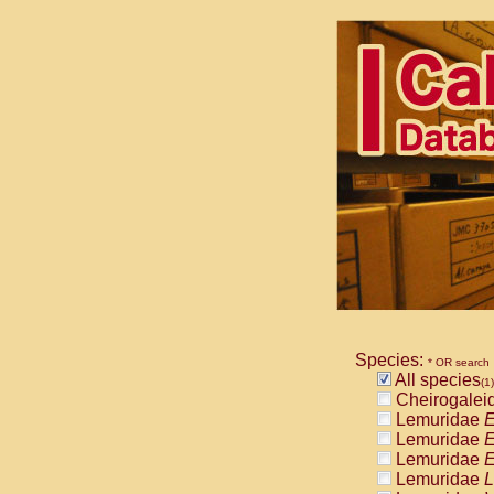
Species:
* OR search
All species
(1)
Cheirogalei
Lemuridae
E
Lemuridae
E
Lemuridae
E
Lemuridae
L