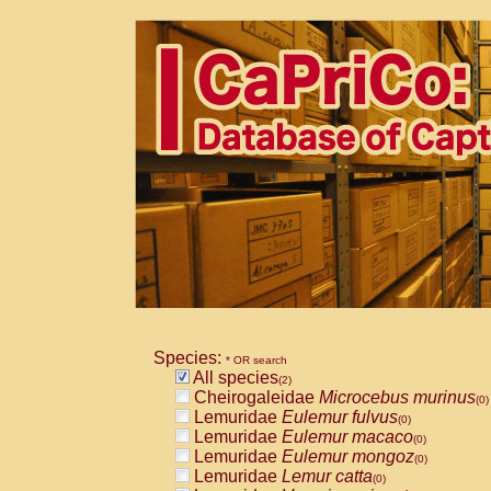
Species:
* OR search
All species
(2)
Cheirogaleidae
Microcebus murinus
(0)
Lemuridae
Eulemur fulvus
(0)
Lemuridae
Eulemur macaco
(0)
Lemuridae
Eulemur mongoz
(0)
Lemuridae
Lemur catta
(0)