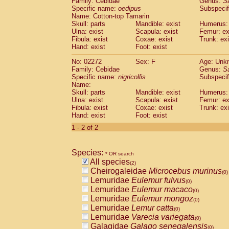
Family: Cebidae
Genus:
S
Cebidae
Saguinus midas
(0)
Specific name:
oedipus
Subspecif
Cebidae
Saguinus mystax
(0)
Name: Cotton-top Tamarin
Cebidae
Saguinus nigricollis
Skull: parts
Mandible: exist
(1)
Humerus: 
Cebidae
Saguinus oedipus
Ulna: exist
Scapula: exist
Femur: ex
(1)
Fibula: exist
Coxae: exist
Trunk: exi
Cebidae
Saguinus weddelli
(0)
Hand: exist
Foot: exist
Cebidae
Saguinus
spp.
(0)
Cebidae
Aotus trivirgatus
(0)
No: 02272
Sex: F
Age: Unk
Cebidae
Cebus albifrons
Family: Cebidae
Genus:
S
(0)
Cebidae
Cebus apella
Specific name:
nigricollis
Subspecif
(0)
Name:
Cebidae
Cebus capucinus
(0)
Skull: parts
Mandible: exist
Humerus: 
Cebidae
Cebus nigrivittatus
(0)
Ulna: exist
Scapula: exist
Femur: ex
Cebidae
Cebus
spp.
(0)
Fibula: exist
Coxae: exist
Trunk: exi
Cebidae
Saimiri boliviensis
Hand: exist
Foot: exist
(0)
Cebidae
Saimiri sciureus
(0)
1 - 2 of 2
Atelidae
Alouatta caraya
(0)
Atelidae
Alouatta fusca
(0)
Atelidae
Alouatta seniculus
Species:
(0)
* OR search
Atelidae
Alouatta
spp.
All species
(0)
(2)
Atelidae
Ateles belzebuth
Cheirogaleidae
Microcebus murinus
(0)
(0)
Atelidae
Ateles geoffroyi
Lemuridae
Eulemur fulvus
(0)
(0)
Atelidae
Ateles paniscus
Lemuridae
Eulemur macaco
(0)
(0)
Atelidae
Ateles
spp.
Lemuridae
Eulemur mongoz
(0)
(0)
Atelidae
Lagothrix lagothricha
Lemuridae
Lemur catta
(0)
(0)
Atelidae
Lagothrix lagothricha cana
Lemuridae
Varecia variegata
(0)
(0)
Pitheciidae
Cacajao calvus rubicundu
Galagidae
Galago senegalensis
(0)