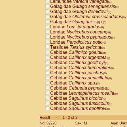
Lemuridae
Varecia variegata
(0)
Galagidae
Galago senegalensis
(0)
Galagidae
Galago demidovii
(0)
Galagidae
Otolemur crassicaudatus
(0)
Galagidae
Galagidae
spp.
(0)
Loridae
Loris tardigradus
(0)
Loridae
Nycticebus coucang
(0)
Loridae
Nycticebus pygmaeus
(0)
Loridae
Perodicticus potto
(0)
Tarsiidae
Tarsius syrichta
(0)
Cebidae
Callimico goeldii
(0)
Cebidae
Callithrix argentata
(0)
Cebidae
Callithrix geoffroyi
(0)
Cebidae
Callithrix humeralifer
(0)
Cebidae
Callithrix jacchus
(0)
Cebidae
Callithrix penicillata
(0)
Cebidae
Callithrix
spp.
(0)
Cebidae
Cebuella pygmaea
(0)
Cebidae
Leontopithecus rosalia
(0)
Cebidae
Saguinus bicolor
(0)
Cebidae
Saguinus fuscicollis
(0)
Cebidae
Saguinus geoffroyi
(0)
Cebidae
Saguinus imperator
(0)
Result-----------1 - 2 of 2
Cebidae
Saguinus labiatus
(0)
No: 02220
Sex: M
Age: Unk
Cebidae
Saguinus leucopus
(0)