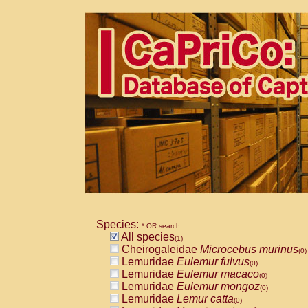
Species:
* OR search
All species
(1)
Cheirogaleidae
Microcebus murinus
(0)
Lemuridae
Eulemur fulvus
(0)
Lemuridae
Eulemur macaco
(0)
Lemuridae
Eulemur mongoz
(0)
Lemuridae
Lemur catta
(0)