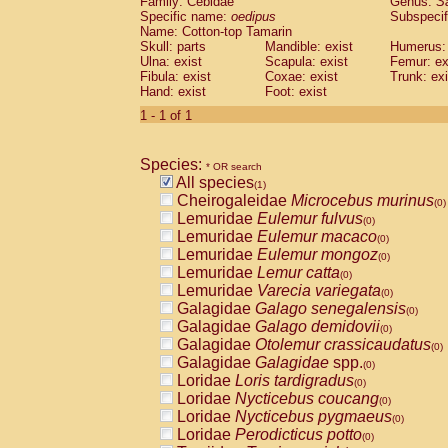
Family: Cebidae
Genus:
S
Cebidae
Saguinus midas
(0)
Specific name:
oedipus
Subspecif
Cebidae
Saguinus mystax
(0)
Name: Cotton-top Tamarin
Cebidae
Saguinus nigricollis
Skull: parts
Mandible: exist
(0)
Humerus: 
Cebidae
Saguinus oedipus
Ulna: exist
Scapula: exist
Femur: ex
(1)
Fibula: exist
Coxae: exist
Trunk: exi
Cebidae
Saguinus weddelli
(0)
Hand: exist
Foot: exist
Cebidae
Saguinus
spp.
(0)
Cebidae
Aotus trivirgatus
1 - 1 of 1
(0)
Cebidae
Cebus albifrons
(0)
Cebidae
Cebus apella
(0)
Species:
Cebidae
Cebus capucinus
* OR search
(0)
All species
Cebidae
Cebus nigrivittatus
(1)
(0)
Cheirogaleidae
Microcebus murinus
Cebidae
Cebus
spp.
(0)
(0)
Lemuridae
Eulemur fulvus
Cebidae
Saimiri boliviensis
(0)
(0)
Lemuridae
Eulemur macaco
Cebidae
Saimiri sciureus
(0)
(0)
Lemuridae
Eulemur mongoz
Atelidae
Alouatta caraya
(0)
(0)
Lemuridae
Lemur catta
Atelidae
Alouatta fusca
(0)
(0)
Lemuridae
Varecia variegata
Atelidae
Alouatta seniculus
(0)
(0)
Galagidae
Galago senegalensis
Atelidae
Alouatta
spp.
(0)
(0)
Galagidae
Galago demidovii
Atelidae
Ateles belzebuth
(0)
(0)
Galagidae
Otolemur crassicaudatus
Atelidae
Ateles geoffroyi
(0)
(0)
Galagidae
Galagidae
spp.
Atelidae
Ateles paniscus
(0)
(0)
Loridae
Loris tardigradus
Atelidae
Ateles
spp.
(0)
(0)
Loridae
Nycticebus coucang
Atelidae
Lagothrix lagothricha
(0)
(0)
Loridae
Nycticebus pygmaeus
Atelidae
Lagothrix lagothricha cana
(0)
(0)
Loridae
Perodicticus potto
Pitheciidae
Cacajao calvus rubicundu
(0)