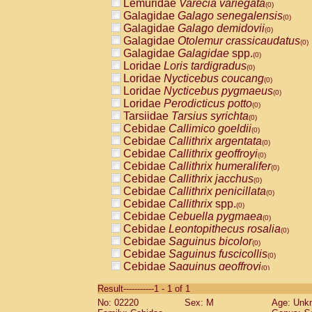
Lemuridae
Varecia variegata
(0)
Galagidae
Galago senegalensis
(0)
Galagidae
Galago demidovii
(0)
Galagidae
Otolemur crassicaudatus
(0)
Galagidae
Galagidae
spp.
(0)
Loridae
Loris tardigradus
(0)
Loridae
Nycticebus coucang
(0)
Loridae
Nycticebus pygmaeus
(0)
Loridae
Perodicticus potto
(0)
Tarsiidae
Tarsius syrichta
(0)
Cebidae
Callimico goeldii
(0)
Cebidae
Callithrix argentata
(0)
Cebidae
Callithrix geoffroyi
(0)
Cebidae
Callithrix humeralifer
(0)
Cebidae
Callithrix jacchus
(0)
Cebidae
Callithrix penicillata
(0)
Cebidae
Callithrix
spp.
(0)
Cebidae
Cebuella pygmaea
(0)
Cebidae
Leontopithecus rosalia
(0)
Cebidae
Saguinus bicolor
(0)
Cebidae
Saguinus fuscicollis
(0)
Cebidae
Saguinus geoffroyi
(0)
Cebidae
Saguinus imperator
(0)
Result-----------1 - 1 of 1
Cebidae
Saguinus labiatus
(0)
No: 02220
Sex: M
Age: Unk
Cebidae
Saguinus leucopus
(0)