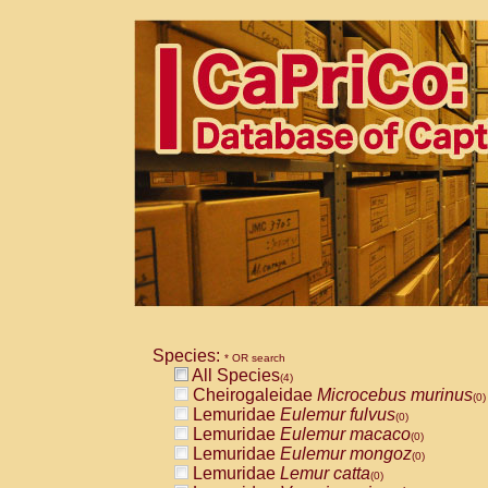
Species:
* OR search
All Species
(4)
Cheirogaleidae
Microcebus murinus
(0)
Lemuridae
Eulemur fulvus
(0)
Lemuridae
Eulemur macaco
(0)
Lemuridae
Eulemur mongoz
(0)
Lemuridae
Lemur catta
(0)