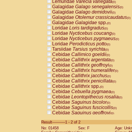
Lemuridae
Varecia variegata
(0)
Galagidae
Galago senegalensis
(0)
Galagidae
Galago demidovii
(0)
Galagidae
Otolemur crassicaudatus
(0)
Galagidae
Galagidae
spp.
(0)
Loridae
Loris tardigradus
(0)
Loridae
Nycticebus coucang
(0)
Loridae
Nycticebus pygmaeus
(0)
Loridae
Perodicticus potto
(0)
Tarsiidae
Tarsius syrichta
(0)
Cebidae
Callimico goeldii
(0)
Cebidae
Callithrix argentata
(0)
Cebidae
Callithrix geoffroyi
(0)
Cebidae
Callithrix humeralifer
(0)
Cebidae
Callithrix jacchus
(0)
Cebidae
Callithrix penicillata
(0)
Cebidae
Callithrix
spp.
(0)
Cebidae
Cebuella pygmaea
(0)
Cebidae
Leontopithecus rosalia
(0)
Cebidae
Saguinus bicolor
(0)
Cebidae
Saguinus fuscicollis
(0)
Cebidae
Saguinus geoffroyi
(0)
Cebidae
Saguinus imperator
(0)
Result-----------1 - 2 of 2
Cebidae
Saguinus labiatus
(0)
No: 01458
Sex: F
Age: Unk
Cebidae
Saguinus leucopus
(0)