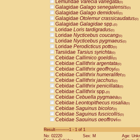
Lemuridae
Varecia variegata
(0)
Galagidae
Galago senegalensis
(0)
Galagidae
Galago demidovii
(0)
Galagidae
Otolemur crassicaudatus
(0)
Galagidae
Galagidae
spp.
(0)
Loridae
Loris tardigradus
(0)
Loridae
Nycticebus coucang
(0)
Loridae
Nycticebus pygmaeus
(0)
Loridae
Perodicticus potto
(0)
Tarsiidae
Tarsius syrichta
(0)
Cebidae
Callimico goeldii
(0)
Cebidae
Callithrix argentata
(0)
Cebidae
Callithrix geoffroyi
(0)
Cebidae
Callithrix humeralifer
(0)
Cebidae
Callithrix jacchus
(0)
Cebidae
Callithrix penicillata
(0)
Cebidae
Callithrix
spp.
(0)
Cebidae
Cebuella pygmaea
(0)
Cebidae
Leontopithecus rosalia
(0)
Cebidae
Saguinus bicolor
(0)
Cebidae
Saguinus fuscicollis
(0)
Cebidae
Saguinus geoffroyi
(0)
Cebidae
Saguinus imperator
(0)
Result-----------1 - 1 of 1
Cebidae
Saguinus labiatus
(0)
No: 02220
Sex: M
Age: Unk
Cebidae
Saguinus leucopus
(0)