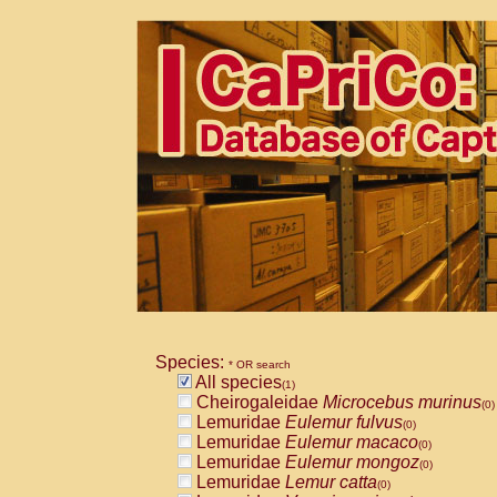
Species:
* OR search
All species
(1)
Cheirogaleidae
Microcebus murinus
(0)
Lemuridae
Eulemur fulvus
(0)
Lemuridae
Eulemur macaco
(0)
Lemuridae
Eulemur mongoz
(0)
Lemuridae
Lemur catta
(0)