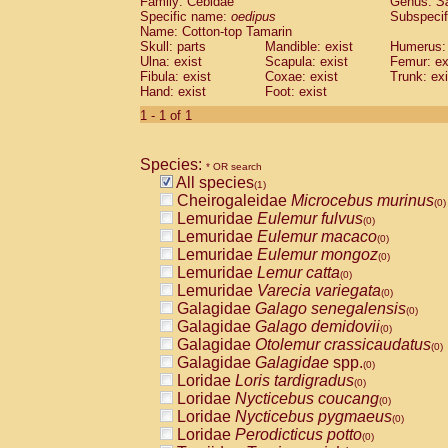
Family: Cebidae
Genus:
S
Cebidae
Saguinus midas
(0)
Specific name:
oedipus
Subspecif
Cebidae
Saguinus mystax
(0)
Name: Cotton-top Tamarin
Cebidae
Saguinus nigricollis
Skull: parts
Mandible: exist
(0)
Humerus: 
Cebidae
Saguinus oedipus
Ulna: exist
Scapula: exist
Femur: ex
(1)
Fibula: exist
Coxae: exist
Trunk: exi
Cebidae
Saguinus weddelli
(0)
Hand: exist
Foot: exist
Cebidae
Saguinus
spp.
(0)
Cebidae
Aotus trivirgatus
1 - 1 of 1
(0)
Cebidae
Cebus albifrons
(0)
Cebidae
Cebus apella
(0)
Species:
Cebidae
Cebus capucinus
* OR search
(0)
All species
Cebidae
Cebus nigrivittatus
(1)
(0)
Cheirogaleidae
Microcebus murinus
Cebidae
Cebus
spp.
(0)
(0)
Lemuridae
Eulemur fulvus
Cebidae
Saimiri boliviensis
(0)
(0)
Lemuridae
Eulemur macaco
Cebidae
Saimiri sciureus
(0)
(0)
Lemuridae
Eulemur mongoz
Atelidae
Alouatta caraya
(0)
(0)
Lemuridae
Lemur catta
Atelidae
Alouatta fusca
(0)
(0)
Lemuridae
Varecia variegata
Atelidae
Alouatta seniculus
(0)
(0)
Galagidae
Galago senegalensis
Atelidae
Alouatta
spp.
(0)
(0)
Galagidae
Galago demidovii
Atelidae
Ateles belzebuth
(0)
(0)
Galagidae
Otolemur crassicaudatus
Atelidae
Ateles geoffroyi
(0)
(0)
Galagidae
Galagidae
spp.
Atelidae
Ateles paniscus
(0)
(0)
Loridae
Loris tardigradus
Atelidae
Ateles
spp.
(0)
(0)
Loridae
Nycticebus coucang
Atelidae
Lagothrix lagothricha
(0)
(0)
Loridae
Nycticebus pygmaeus
Atelidae
Lagothrix lagothricha cana
(0)
(0)
Loridae
Perodicticus potto
Pitheciidae
Cacajao calvus rubicundu
(0)