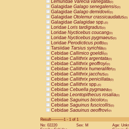
Lemuridae
Varecia variegata
(0)
Galagidae
Galago senegalensis
(0)
Galagidae
Galago demidovii
(0)
Galagidae
Otolemur crassicaudatus
(0)
Galagidae
Galagidae
spp.
(0)
Loridae
Loris tardigradus
(0)
Loridae
Nycticebus coucang
(0)
Loridae
Nycticebus pygmaeus
(0)
Loridae
Perodicticus potto
(0)
Tarsiidae
Tarsius syrichta
(0)
Cebidae
Callimico goeldii
(0)
Cebidae
Callithrix argentata
(0)
Cebidae
Callithrix geoffroyi
(0)
Cebidae
Callithrix humeralifer
(0)
Cebidae
Callithrix jacchus
(0)
Cebidae
Callithrix penicillata
(0)
Cebidae
Callithrix
spp.
(0)
Cebidae
Cebuella pygmaea
(0)
Cebidae
Leontopithecus rosalia
(0)
Cebidae
Saguinus bicolor
(0)
Cebidae
Saguinus fuscicollis
(0)
Cebidae
Saguinus geoffroyi
(0)
Cebidae
Saguinus imperator
(0)
Result-----------1 - 1 of 1
Cebidae
Saguinus labiatus
(0)
No: 02220
Sex: M
Age: Unk
Cebidae
Saguinus leucopus
(0)