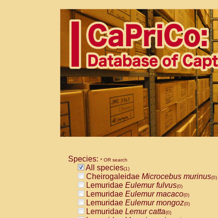
Species:
* OR search
All species
(1)
Cheirogaleidae
Microcebus murinus
(0)
Lemuridae
Eulemur fulvus
(0)
Lemuridae
Eulemur macaco
(0)
Lemuridae
Eulemur mongoz
(0)
Lemuridae
Lemur catta
(0)