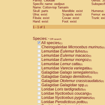
Family: Cebidae
Genus:
S
Cebidae
Saguinus midas
(0)
Specific name:
oedipus
Subspecif
Cebidae
Saguinus mystax
(0)
Name: Cotton-top Tamarin
Cebidae
Saguinus nigricollis
Skull: parts
Mandible: exist
(0)
Humerus: 
Cebidae
Saguinus oedipus
Ulna: exist
Scapula: exist
Femur: ex
(1)
Fibula: exist
Coxae: exist
Trunk: exi
Cebidae
Saguinus weddelli
(0)
Hand: exist
Foot: exist
Cebidae
Saguinus
spp.
(0)
Cebidae
Aotus trivirgatus
1 - 1 of 1
(0)
Cebidae
Cebus albifrons
(0)
Cebidae
Cebus apella
(0)
Species:
Cebidae
Cebus capucinus
* OR search
(0)
All species
Cebidae
Cebus nigrivittatus
(1)
(0)
Cheirogaleidae
Microcebus murinus
Cebidae
Cebus
spp.
(0)
(0)
Lemuridae
Eulemur fulvus
Cebidae
Saimiri boliviensis
(0)
(0)
Lemuridae
Eulemur macaco
Cebidae
Saimiri sciureus
(0)
(0)
Lemuridae
Eulemur mongoz
Atelidae
Alouatta caraya
(0)
(0)
Lemuridae
Lemur catta
Atelidae
Alouatta fusca
(0)
(0)
Lemuridae
Varecia variegata
Atelidae
Alouatta seniculus
(0)
(0)
Galagidae
Galago senegalensis
Atelidae
Alouatta
spp.
(0)
(0)
Galagidae
Galago demidovii
Atelidae
Ateles belzebuth
(0)
(0)
Galagidae
Otolemur crassicaudatus
Atelidae
Ateles geoffroyi
(0)
(0)
Galagidae
Galagidae
spp.
Atelidae
Ateles paniscus
(0)
(0)
Loridae
Loris tardigradus
Atelidae
Ateles
spp.
(0)
(0)
Loridae
Nycticebus coucang
Atelidae
Lagothrix lagothricha
(0)
(0)
Loridae
Nycticebus pygmaeus
Atelidae
Lagothrix lagothricha cana
(0)
(0)
Loridae
Perodicticus potto
Pitheciidae
Cacajao calvus rubicundu
(0)