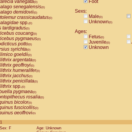
arecia variegata
Foot
(0)
alago senegalensis
(0)
Sexs:
alago demidovii
(0)
Male
tolemur crassicaudatus
(0)
(0)
Unknown
alagidae
spp.
(0)
(0)
s tardigradus
(0)
Ages:
ticebus coucang
(0)
Fetus
(0)
ticebus pygmaeus
(0)
Juvenile
(0)
dicticus potto
(0)
Unknown
rsius syrichta
(0)
limico goeldii
(0)
lithrix argentata
(0)
lithrix geoffroyi
(0)
lithrix humeralifer
(0)
lithrix jacchus
(0)
lithrix penicillata
(0)
lithrix
spp.
(0)
buella pygmaea
(0)
ntopithecus rosalia
(0)
uinus bicolor
(0)
uinus fuscicollis
(0)
uinus geoffroyi
(0)
uinus imperator
(0)
 1
uinus labiatus
(0)
Sex: F
Age: Unknown
guinus leucopus
(0)