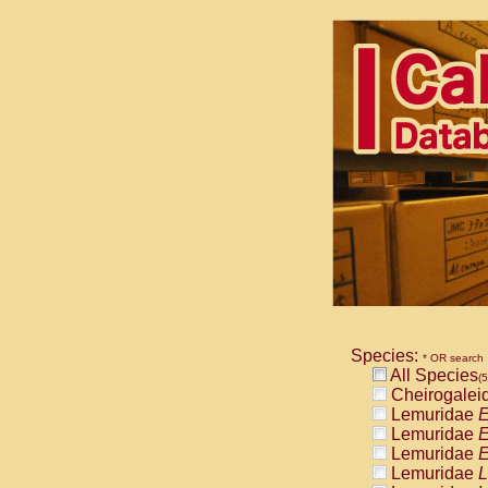
Species:
* OR search
All Species
(5
Cheirogalei
Lemuridae
E
Lemuridae
E
Lemuridae
E
Lemuridae
L