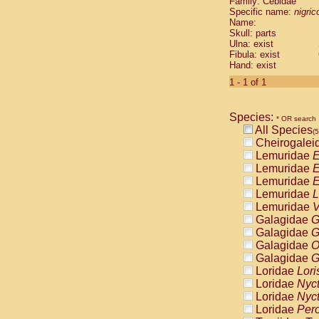
Family: Cebidae
Cebidae
Sa
Specific name:
nigrico
Cebidae
Sa
Name:
Cebidae
Sag
Skull: parts
Cebidae
Sa
Ulna: exist
Fibula: exist
Cebidae
Sag
Hand: exist
Cebidae
Sa
Cebidae
Aot
1 - 1 of 1
Cebidae
Ceb
Cebidae
Ceb
Species:
Cebidae
Ce
* OR search
All Species
Cebidae
Ceb
(5
Cheirogalei
Cebidae
Ce
Lemuridae
E
Cebidae
Sai
Lemuridae
E
Cebidae
Sai
Lemuridae
E
Atelidae
Alo
Lemuridae
L
Atelidae
Alo
Lemuridae
V
Atelidae
Alo
Galagidae
G
Atelidae
Alo
Galagidae
G
Atelidae
Ate
Galagidae
O
Atelidae
Ate
Galagidae
G
Atelidae
Ate
Loridae
Lori
Atelidae
Ate
Loridae
Nyc
Atelidae
Lag
Loridae
Nyc
Atelidae
Lag
Loridae
Pero
Pitheciidae