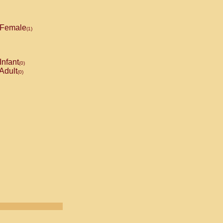
Female
(1)
Infant
(0)
Adult
(0)