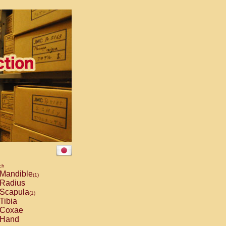
ch
Mandible
(1)
Radius
Scapula
(1)
Tibia
Coxae
Hand