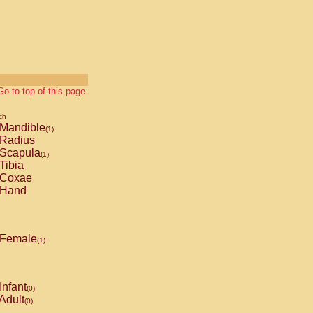
Go to top of this page.
ch
Mandible
(1)
Radius
Scapula
(1)
Tibia
Coxae
Hand
Female
(1)
Infant
(0)
Adult
(0)