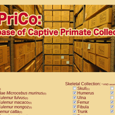
Skeletal Collection:
* AND sear
Skull
)
(1)
dae
Microcebus murinus
Humerus
(0)
ulemur fulvus
Ulna
(0)
ulemur macaco
Femur
(0)
ulemur mongoz
Fibula
(0)
emur catta
Trunk
(0)