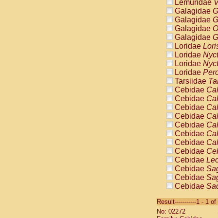
Lemuridae
V
Galagidae
G
Galagidae
G
Galagidae
O
Galagidae
G
Loridae
Lori
Loridae
Nyc
Loridae
Nyc
Loridae
Pero
Tarsiidae
Ta
Cebidae
Cal
Cebidae
Cal
Cebidae
Cal
Cebidae
Cal
Cebidae
Cal
Cebidae
Cal
Cebidae
Cal
Cebidae
Ce
Cebidae
Leo
Cebidae
Sag
Cebidae
Sag
Cebidae
Sag
Cebidae
Sag
Result-----------1 - 1 of
Cebidae
Sag
No: 02272
Cebidae
Sa