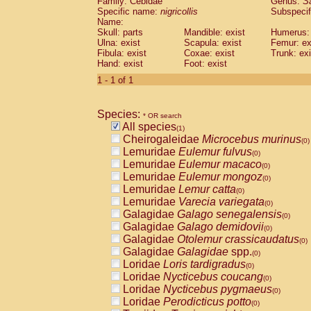
Family: Cebidae
Genus:
S
Cebidae
Saguinus midas
(0)
Specific name:
nigricollis
Subspecif
Cebidae
Saguinus mystax
(0)
Name:
Cebidae
Saguinus nigricollis
Skull: parts
Mandible: exist
(1)
Humerus: 
Cebidae
Saguinus oedipus
Ulna: exist
Scapula: exist
Femur: ex
(0)
Fibula: exist
Coxae: exist
Trunk: exi
Cebidae
Saguinus weddelli
(0)
Hand: exist
Foot: exist
Cebidae
Saguinus
spp.
(0)
Cebidae
Aotus trivirgatus
1 - 1 of 1
(0)
Cebidae
Cebus albifrons
(0)
Cebidae
Cebus apella
(0)
Species:
Cebidae
Cebus capucinus
* OR search
(0)
All species
Cebidae
Cebus nigrivittatus
(1)
(0)
Cheirogaleidae
Microcebus murinus
Cebidae
Cebus
spp.
(0)
(0)
Lemuridae
Eulemur fulvus
Cebidae
Saimiri boliviensis
(0)
(0)
Lemuridae
Eulemur macaco
Cebidae
Saimiri sciureus
(0)
(0)
Lemuridae
Eulemur mongoz
Atelidae
Alouatta caraya
(0)
(0)
Lemuridae
Lemur catta
Atelidae
Alouatta fusca
(0)
(0)
Lemuridae
Varecia variegata
Atelidae
Alouatta seniculus
(0)
(0)
Galagidae
Galago senegalensis
Atelidae
Alouatta
spp.
(0)
(0)
Galagidae
Galago demidovii
Atelidae
Ateles belzebuth
(0)
(0)
Galagidae
Otolemur crassicaudatus
Atelidae
Ateles geoffroyi
(0)
(0)
Galagidae
Galagidae
spp.
Atelidae
Ateles paniscus
(0)
(0)
Loridae
Loris tardigradus
Atelidae
Ateles
spp.
(0)
(0)
Loridae
Nycticebus coucang
Atelidae
Lagothrix lagothricha
(0)
(0)
Loridae
Nycticebus pygmaeus
Atelidae
Lagothrix lagothricha cana
(0)
(0)
Loridae
Perodicticus potto
Pitheciidae
Cacajao calvus rubicundu
(0)