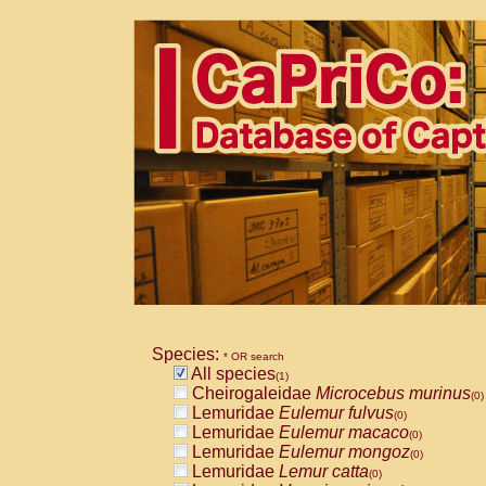
Species:
* OR search
All species
(1)
Cheirogaleidae
Microcebus murinus
(0)
Lemuridae
Eulemur fulvus
(0)
Lemuridae
Eulemur macaco
(0)
Lemuridae
Eulemur mongoz
(0)
Lemuridae
Lemur catta
(0)