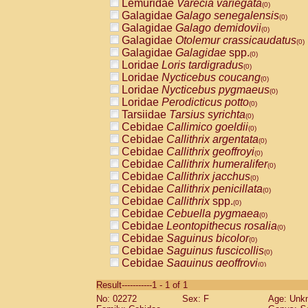
Lemuridae
Varecia variegata
(0)
Galagidae
Galago senegalensis
(0)
Galagidae
Galago demidovii
(0)
Galagidae
Otolemur crassicaudatus
(0)
Galagidae
Galagidae
spp.
(0)
Loridae
Loris tardigradus
(0)
Loridae
Nycticebus coucang
(0)
Loridae
Nycticebus pygmaeus
(0)
Loridae
Perodicticus potto
(0)
Tarsiidae
Tarsius syrichta
(0)
Cebidae
Callimico goeldii
(0)
Cebidae
Callithrix argentata
(0)
Cebidae
Callithrix geoffroyi
(0)
Cebidae
Callithrix humeralifer
(0)
Cebidae
Callithrix jacchus
(0)
Cebidae
Callithrix penicillata
(0)
Cebidae
Callithrix
spp.
(0)
Cebidae
Cebuella pygmaea
(0)
Cebidae
Leontopithecus rosalia
(0)
Cebidae
Saguinus bicolor
(0)
Cebidae
Saguinus fuscicollis
(0)
Cebidae
Saguinus geoffroyi
(0)
Cebidae
Saguinus imperator
(0)
Result-----------1 - 1 of 1
Cebidae
Saguinus labiatus
(0)
No: 02272
Sex: F
Age: Unk
Cebidae
Saguinus leucopus
(0)