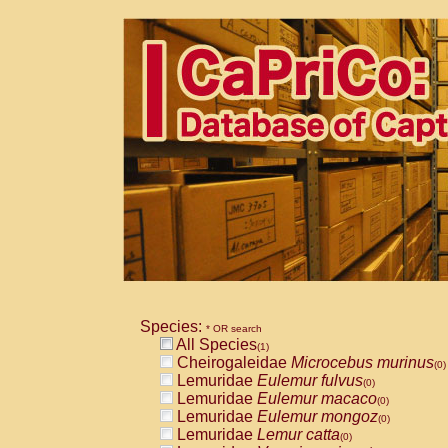
Species:
* OR search
All Species
(1)
Cheirogaleidae
Microcebus murinus
(0)
Lemuridae
Eulemur fulvus
(0)
Lemuridae
Eulemur macaco
(0)
Lemuridae
Eulemur mongoz
(0)
Lemuridae
Lemur catta
(0)