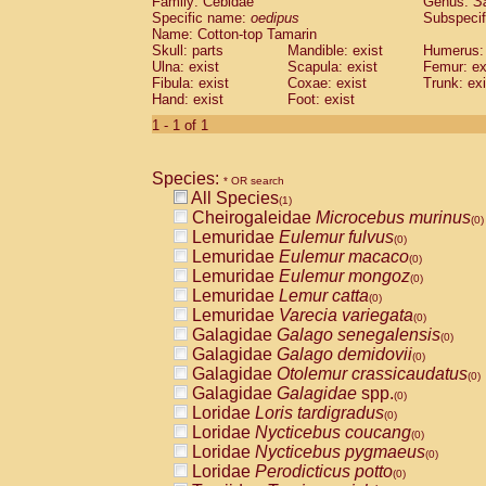
Family: Cebidae
Genus:
S
Cebidae
Saguinus midas
(0)
Specific name:
oedipus
Subspecif
Cebidae
Saguinus mystax
(0)
Name: Cotton-top Tamarin
Cebidae
Saguinus nigricollis
Skull: parts
Mandible: exist
(0)
Humerus: 
Cebidae
Saguinus oedipus
Ulna: exist
Scapula: exist
Femur: ex
(1)
Fibula: exist
Coxae: exist
Trunk: exi
Cebidae
Saguinus weddelli
(0)
Hand: exist
Foot: exist
Cebidae
Saguinus
spp.
(0)
Cebidae
Aotus trivirgatus
1 - 1 of 1
(0)
Cebidae
Cebus albifrons
(0)
Cebidae
Cebus apella
(0)
Species:
Cebidae
Cebus capucinus
* OR search
(0)
All Species
Cebidae
Cebus nigrivittatus
(1)
(0)
Cheirogaleidae
Microcebus murinus
Cebidae
Cebus
spp.
(0)
(0)
Lemuridae
Eulemur fulvus
Cebidae
Saimiri boliviensis
(0)
(0)
Lemuridae
Eulemur macaco
Cebidae
Saimiri sciureus
(0)
(0)
Lemuridae
Eulemur mongoz
Atelidae
Alouatta caraya
(0)
(0)
Lemuridae
Lemur catta
Atelidae
Alouatta fusca
(0)
(0)
Lemuridae
Varecia variegata
Atelidae
Alouatta seniculus
(0)
(0)
Galagidae
Galago senegalensis
Atelidae
Alouatta
spp.
(0)
(0)
Galagidae
Galago demidovii
Atelidae
Ateles belzebuth
(0)
(0)
Galagidae
Otolemur crassicaudatus
Atelidae
Ateles geoffroyi
(0)
(0)
Galagidae
Galagidae
spp.
Atelidae
Ateles paniscus
(0)
(0)
Loridae
Loris tardigradus
Atelidae
Ateles
spp.
(0)
(0)
Loridae
Nycticebus coucang
Atelidae
Lagothrix lagothricha
(0)
(0)
Loridae
Nycticebus pygmaeus
Atelidae
Lagothrix lagothricha cana
(0)
(0)
Loridae
Perodicticus potto
Pitheciidae
Cacajao calvus rubicundu
(0)