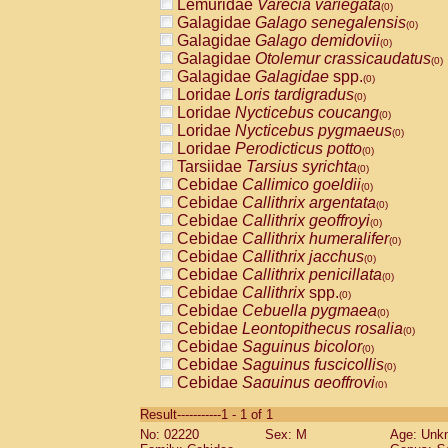
Lemuridae
Varecia variegata
(0)
Galagidae
Galago senegalensis
(0)
Galagidae
Galago demidovii
(0)
Galagidae
Otolemur crassicaudatus
(0)
Galagidae
Galagidae
spp.
(0)
Loridae
Loris tardigradus
(0)
Loridae
Nycticebus coucang
(0)
Loridae
Nycticebus pygmaeus
(0)
Loridae
Perodicticus potto
(0)
Tarsiidae
Tarsius syrichta
(0)
Cebidae
Callimico goeldii
(0)
Cebidae
Callithrix argentata
(0)
Cebidae
Callithrix geoffroyi
(0)
Cebidae
Callithrix humeralifer
(0)
Cebidae
Callithrix jacchus
(0)
Cebidae
Callithrix penicillata
(0)
Cebidae
Callithrix
spp.
(0)
Cebidae
Cebuella pygmaea
(0)
Cebidae
Leontopithecus rosalia
(0)
Cebidae
Saguinus bicolor
(0)
Cebidae
Saguinus fuscicollis
(0)
Cebidae
Saguinus geoffroyi
(0)
Cebidae
Saguinus imperator
(0)
Result-----------1 - 1 of 1
Cebidae
Saguinus labiatus
(0)
No: 02220
Sex: M
Age: Unk
Cebidae
Saguinus leucopus
(0)