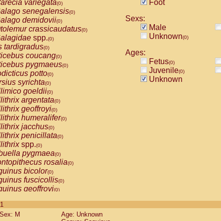
arecia variegata
Foot
(0)
alago senegalensis
(0)
Sexs:
alago demidovii
(0)
Male
tolemur crassicaudatus
(0)
Unknown
alagidae
spp.
(0)
(0)
s tardigradus
(0)
Ages:
ticebus coucang
(0)
Fetus
(0)
ticebus pygmaeus
(0)
Juvenile
(0)
dicticus potto
(0)
Unknown
rsius syrichta
(0)
limico goeldii
(0)
lithrix argentata
(0)
lithrix geoffroyi
(0)
lithrix humeralifer
(0)
lithrix jacchus
(0)
lithrix penicillata
(0)
lithrix
spp.
(0)
buella pygmaea
(0)
ntopithecus rosalia
(0)
uinus bicolor
(0)
uinus fuscicollis
(0)
uinus geoffroyi
(0)
uinus imperator
(0)
 1
uinus labiatus
(0)
Sex: M
Age: Unknown
guinus leucopus
(0)