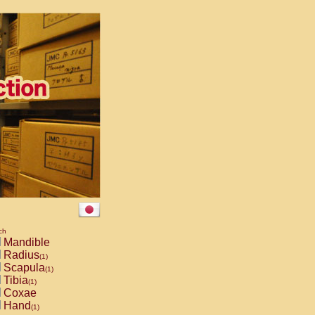
ch
Mandible
Radius
(1)
Scapula
(1)
Tibia
(1)
Coxae
Hand
(1)