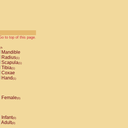
Go to top of this page.
ch
Mandible
Radius
(1)
Scapula
(1)
Tibia
(1)
Coxae
Hand
(1)
Female
(0)
Infant
(0)
Adult
(0)