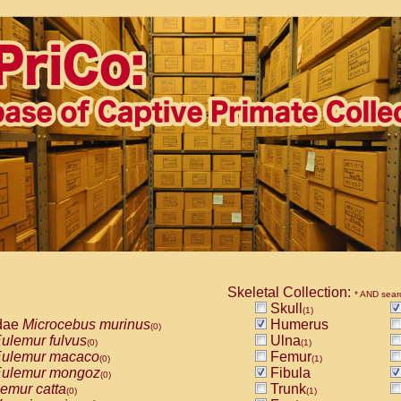
Skeletal Collection:
* AND sear
Skull
(1)
dae
Microcebus murinus
Humerus
(0)
ulemur fulvus
Ulna
(0)
(1)
ulemur macaco
Femur
(0)
(1)
ulemur mongoz
Fibula
(0)
emur catta
Trunk
(0)
(1)