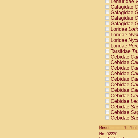
Lemuridae
V
Galagidae
G
Galagidae
G
Galagidae
O
Galagidae
G
Loridae
Lori
Loridae
Nyc
Loridae
Nyc
Loridae
Pero
Tarsiidae
Ta
Cebidae
Cal
Cebidae
Cal
Cebidae
Cal
Cebidae
Cal
Cebidae
Cal
Cebidae
Cal
Cebidae
Cal
Cebidae
Ce
Cebidae
Leo
Cebidae
Sag
Cebidae
Sag
Cebidae
Sag
Cebidae
Sag
Result-----------1 - 1 of
Cebidae
Sag
No: 02220
Cebidae
Sa