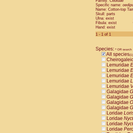
Family: Cebidae
Cebidae
Sa
Specific name:
oedip
Cebidae
Sa
Name: Cotton-top Ta
Cebidae
Sag
Skull: parts
Cebidae
Sa
Ulna: exist
Fibula: exist
Cebidae
Sag
Hand: exist
Cebidae
Sa
Cebidae
Aot
1 - 1 of 1
Cebidae
Ceb
Cebidae
Ceb
Species:
Cebidae
Ce
* OR search
All species
Cebidae
Ceb
(1)
Cheirogalei
Cebidae
Ce
Lemuridae
E
Cebidae
Sai
Lemuridae
E
Cebidae
Sai
Lemuridae
E
Atelidae
Alo
Lemuridae
L
Atelidae
Alo
Lemuridae
V
Atelidae
Alo
Galagidae
G
Atelidae
Alo
Galagidae
G
Atelidae
Ate
Galagidae
O
Atelidae
Ate
Galagidae
G
Atelidae
Ate
Loridae
Lori
Atelidae
Ate
Loridae
Nyc
Atelidae
Lag
Loridae
Nyc
Atelidae
Lag
Loridae
Pero
Pitheciidae