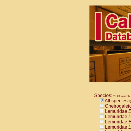
Species:
* OR search
All species
(1)
Cheirogalei
Lemuridae
E
Lemuridae
E
Lemuridae
E
Lemuridae
L