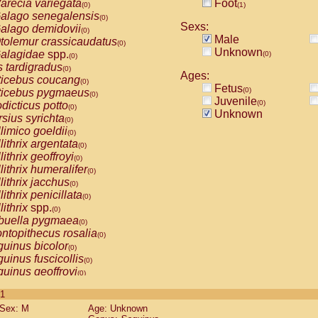
arecia variegata
Foot
(0)
(1)
alago senegalensis
(0)
Sexs:
alago demidovii
(0)
Male
tolemur crassicaudatus
(0)
Unknown
alagidae
spp.
(0)
(0)
s tardigradus
(0)
Ages:
ticebus coucang
(0)
Fetus
(0)
ticebus pygmaeus
(0)
Juvenile
(0)
dicticus potto
(0)
Unknown
rsius syrichta
(0)
limico goeldii
(0)
lithrix argentata
(0)
lithrix geoffroyi
(0)
lithrix humeralifer
(0)
lithrix jacchus
(0)
lithrix penicillata
(0)
lithrix
spp.
(0)
buella pygmaea
(0)
ntopithecus rosalia
(0)
uinus bicolor
(0)
uinus fuscicollis
(0)
uinus geoffroyi
(0)
uinus imperator
(0)
 1
uinus labiatus
(0)
Sex: M
Age: Unknown
guinus leucopus
(0)