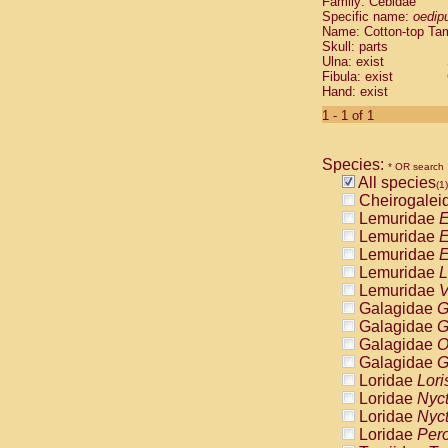
Family: Cebidae
Cebidae
Sa
Specific name:
oedip
Cebidae
Sa
Name: Cotton-top Ta
Cebidae
Sag
Skull: parts
Cebidae
Sa
Ulna: exist
Fibula: exist
Cebidae
Sag
Hand: exist
Cebidae
Sa
Cebidae
Aot
1 - 1 of 1
Cebidae
Ceb
Cebidae
Ceb
Species:
Cebidae
Ce
* OR search
All species
Cebidae
Ceb
(1)
Cheirogalei
Cebidae
Ce
Lemuridae
E
Cebidae
Sai
Lemuridae
E
Cebidae
Sai
Lemuridae
E
Atelidae
Alo
Lemuridae
L
Atelidae
Alo
Lemuridae
V
Atelidae
Alo
Galagidae
G
Atelidae
Alo
Galagidae
G
Atelidae
Ate
Galagidae
O
Atelidae
Ate
Galagidae
G
Atelidae
Ate
Loridae
Lori
Atelidae
Ate
Loridae
Nyc
Atelidae
Lag
Loridae
Nyc
Atelidae
Lag
Loridae
Pero
Pitheciidae