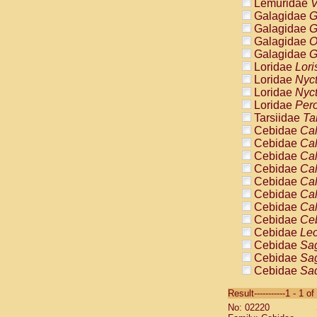
Lemuridae
V
Galagidae
G
Galagidae
G
Galagidae
O
Galagidae
G
Loridae
Lori
Loridae
Nyc
Loridae
Nyc
Loridae
Pero
Tarsiidae
Ta
Cebidae
Cal
Cebidae
Cal
Cebidae
Cal
Cebidae
Cal
Cebidae
Cal
Cebidae
Cal
Cebidae
Cal
Cebidae
Ce
Cebidae
Leo
Cebidae
Sag
Cebidae
Sag
Cebidae
Sag
Cebidae
Sag
Result-----------1 - 1 of
Cebidae
Sag
No: 02220
Cebidae
Sa