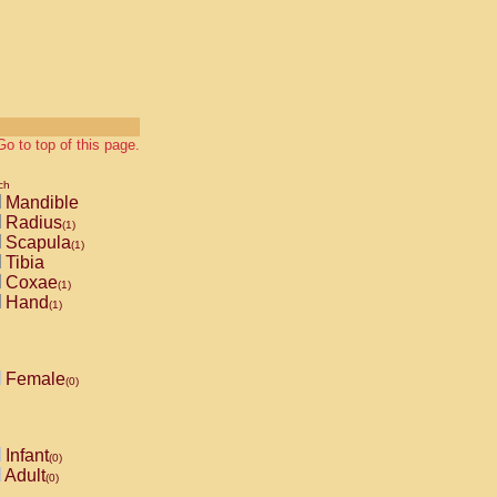
Go to top of this page.
ch
Mandible
Radius
(1)
Scapula
(1)
Tibia
Coxae
(1)
Hand
(1)
Female
(0)
Infant
(0)
Adult
(0)