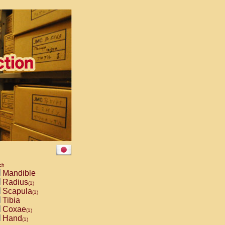
ch
Mandible
Radius
(1)
Scapula
(1)
Tibia
Coxae
(1)
Hand
(1)