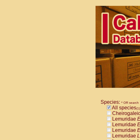
Species:
* OR search
All species
(1)
Cheirogalei
Lemuridae
E
Lemuridae
E
Lemuridae
E
Lemuridae
L