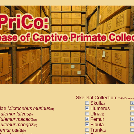
Skeletal Collection:
* AND sear
Skull
(1)
dae
Microcebus murinus
Humerus
(0)
ulemur fulvus
Ulna
(0)
(1)
ulemur macaco
Femur
(0)
ulemur mongoz
Fibula
(0)
emur catta
Trunk
(0)
(1)