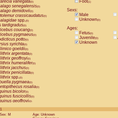
arecia variegata
Foot
(0)
(1)
alago senegalensis
(0)
Sexs:
alago demidovii
(0)
Male
tolemur crassicaudatus
(0)
Unknown
alagidae
spp.
(0)
(0)
s tardigradus
(0)
Ages:
ticebus coucang
(0)
Fetus
(0)
ticebus pygmaeus
(0)
Juvenile
(0)
dicticus potto
(0)
Unknown
rsius syrichta
(0)
limico goeldii
(0)
lithrix argentata
(0)
lithrix geoffroyi
(0)
lithrix humeralifer
(0)
lithrix jacchus
(0)
lithrix penicillata
(0)
lithrix
spp.
(0)
buella pygmaea
(0)
ntopithecus rosalia
(0)
uinus bicolor
(0)
uinus fuscicollis
(0)
uinus geoffroyi
(0)
uinus imperator
(0)
 1
uinus labiatus
(0)
Sex: M
Age: Unknown
guinus leucopus
(0)