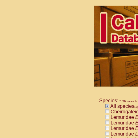
Species:
* OR search
All species
(1)
Cheirogalei
Lemuridae
E
Lemuridae
E
Lemuridae
E
Lemuridae
L