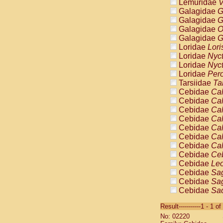
Lemuridae
V
Galagidae
G
Galagidae
G
Galagidae
O
Galagidae
G
Loridae
Lori
Loridae
Nyc
Loridae
Nyc
Loridae
Pero
Tarsiidae
Ta
Cebidae
Cal
Cebidae
Cal
Cebidae
Cal
Cebidae
Cal
Cebidae
Cal
Cebidae
Cal
Cebidae
Cal
Cebidae
Ce
Cebidae
Leo
Cebidae
Sag
Cebidae
Sag
Cebidae
Sag
Cebidae
Sag
Result-----------1 - 1 of
Cebidae
Sag
No: 02220
Cebidae
Sa