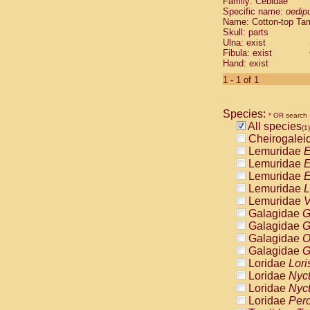
Family: Cebidae
Cebidae
Sa
Specific name:
oedip
Cebidae
Sa
Name: Cotton-top Ta
Cebidae
Sag
Skull: parts
Cebidae
Sa
Ulna: exist
Fibula: exist
Cebidae
Sag
Hand: exist
Cebidae
Sa
Cebidae
Aot
1 - 1 of 1
Cebidae
Ceb
Cebidae
Ceb
Species:
Cebidae
Ce
* OR search
All species
Cebidae
Ceb
(1)
Cheirogalei
Cebidae
Ce
Lemuridae
E
Cebidae
Sai
Lemuridae
E
Cebidae
Sai
Lemuridae
E
Atelidae
Alo
Lemuridae
L
Atelidae
Alo
Lemuridae
V
Atelidae
Alo
Galagidae
G
Atelidae
Alo
Galagidae
G
Atelidae
Ate
Galagidae
O
Atelidae
Ate
Galagidae
G
Atelidae
Ate
Loridae
Lori
Atelidae
Ate
Loridae
Nyc
Atelidae
Lag
Loridae
Nyc
Atelidae
Lag
Loridae
Pero
Pitheciidae