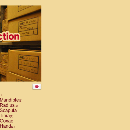
ch
Mandible
(1)
Radius
(1)
Scapula
Tibia
(1)
Coxae
Hand
(1)