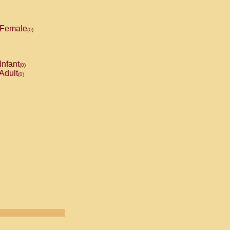
Female
(0)
Infant
(0)
Adult
(0)