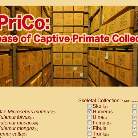
Skeletal Collection:
* AND sear
Skull
(1)
dae
Microcebus murinus
Humerus
(0)
ulemur fulvus
Ulna
(0)
(1)
ulemur macaco
Femur
(0)
(1)
ulemur mongoz
Fibula
(0)
emur catta
Trunk
(0)
(1)