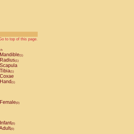
Go to top of this page.
ch
Mandible
(1)
Radius
(1)
Scapula
Tibia
(1)
Coxae
Hand
(1)
Female
(0)
Infant
(0)
Adult
(0)