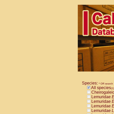
Species:
* OR search
All species
(1)
Cheirogalei
Lemuridae
E
Lemuridae
E
Lemuridae
E
Lemuridae
L