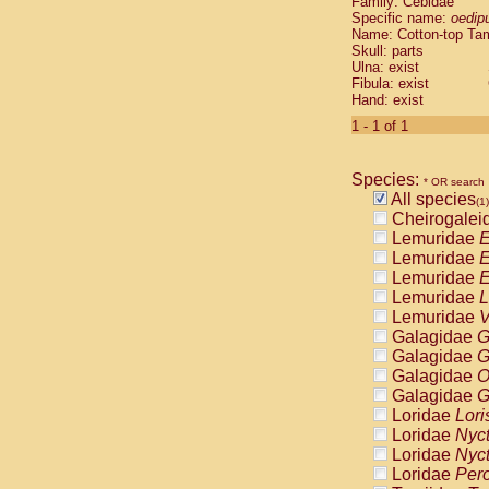
Family: Cebidae
Cebidae
Sa
Specific name:
oedip
Cebidae
Sa
Name: Cotton-top Ta
Cebidae
Sag
Skull: parts
Cebidae
Sa
Ulna: exist
Fibula: exist
Cebidae
Sag
Hand: exist
Cebidae
Sa
Cebidae
Aot
1 - 1 of 1
Cebidae
Ceb
Cebidae
Ceb
Species:
Cebidae
Ce
* OR search
All species
Cebidae
Ceb
(1)
Cheirogalei
Cebidae
Ce
Lemuridae
E
Cebidae
Sai
Lemuridae
E
Cebidae
Sai
Lemuridae
E
Atelidae
Alo
Lemuridae
L
Atelidae
Alo
Lemuridae
V
Atelidae
Alo
Galagidae
G
Atelidae
Alo
Galagidae
G
Atelidae
Ate
Galagidae
O
Atelidae
Ate
Galagidae
G
Atelidae
Ate
Loridae
Lori
Atelidae
Ate
Loridae
Nyc
Atelidae
Lag
Loridae
Nyc
Atelidae
Lag
Loridae
Pero
Pitheciidae