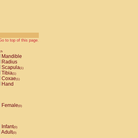
Go to top of this page.
ch
Mandible
Radius
Scapula
(1)
Tibia
(1)
Coxae
(1)
Hand
Female
(0)
Infant
(0)
Adult
(0)