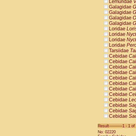
Lemuridae
V
Galagidae
G
Galagidae
G
Galagidae
O
Galagidae
G
Loridae
Lori
Loridae
Nyc
Loridae
Nyc
Loridae
Pero
Tarsiidae
Ta
Cebidae
Cal
Cebidae
Cal
Cebidae
Cal
Cebidae
Cal
Cebidae
Cal
Cebidae
Cal
Cebidae
Cal
Cebidae
Ce
Cebidae
Leo
Cebidae
Sag
Cebidae
Sag
Cebidae
Sag
Cebidae
Sag
Result-----------1 - 1 of
Cebidae
Sag
No: 02220
Cebidae
Sa