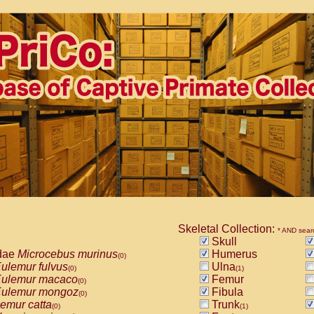
Skeletal Collection:
* AND sear
Skull
dae
Microcebus murinus
Humerus
(0)
ulemur fulvus
Ulna
(0)
(1)
ulemur macaco
Femur
(0)
ulemur mongoz
Fibula
(0)
emur catta
Trunk
(0)
(1)