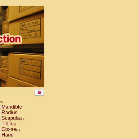
ch
Mandible
Radius
Scapula
(1)
Tibia
(1)
Coxae
(1)
Hand