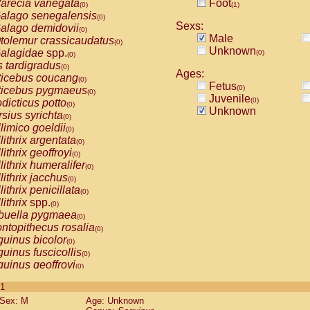
arecia variegata
Foot
(0)
(1)
alago senegalensis
(0)
Sexs:
alago demidovii
(0)
Male
tolemur crassicaudatus
(0)
Unknown
alagidae
spp.
(0)
(0)
s tardigradus
(0)
Ages:
ticebus coucang
(0)
Fetus
(0)
ticebus pygmaeus
(0)
Juvenile
(0)
dicticus potto
(0)
Unknown
rsius syrichta
(0)
limico goeldii
(0)
lithrix argentata
(0)
lithrix geoffroyi
(0)
lithrix humeralifer
(0)
lithrix jacchus
(0)
lithrix penicillata
(0)
lithrix
spp.
(0)
buella pygmaea
(0)
ntopithecus rosalia
(0)
uinus bicolor
(0)
uinus fuscicollis
(0)
uinus geoffroyi
(0)
uinus imperator
(0)
 1
uinus labiatus
(0)
Sex: M
Age: Unknown
guinus leucopus
(0)