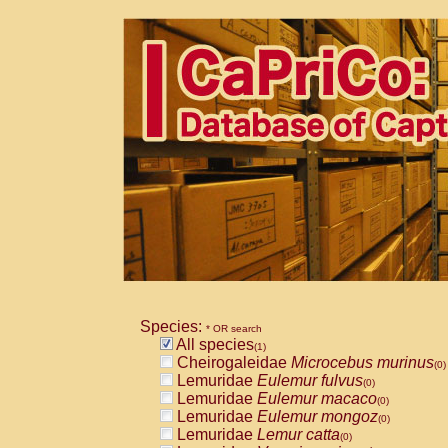
Species:
* OR search
All species
(1)
Cheirogaleidae
Microcebus murinus
(0)
Lemuridae
Eulemur fulvus
(0)
Lemuridae
Eulemur macaco
(0)
Lemuridae
Eulemur mongoz
(0)
Lemuridae
Lemur catta
(0)