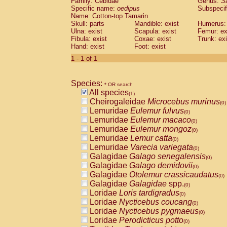
Family: Cebidae
Genus:
S
Cebidae
Saguinus midas
(0)
Specific name:
oedipus
Subspecif
Cebidae
Saguinus mystax
(0)
Name: Cotton-top Tamarin
Cebidae
Saguinus nigricollis
Skull: parts
Mandible: exist
(0)
Humerus: 
Cebidae
Saguinus oedipus
Ulna: exist
Scapula: exist
Femur: ex
(1)
Fibula: exist
Coxae: exist
Trunk: exi
Cebidae
Saguinus weddelli
(0)
Hand: exist
Foot: exist
Cebidae
Saguinus
spp.
(0)
Cebidae
Aotus trivirgatus
1 - 1 of 1
(0)
Cebidae
Cebus albifrons
(0)
Cebidae
Cebus apella
(0)
Species:
Cebidae
Cebus capucinus
* OR search
(0)
All species
Cebidae
Cebus nigrivittatus
(1)
(0)
Cheirogaleidae
Microcebus murinus
Cebidae
Cebus
spp.
(0)
(0)
Lemuridae
Eulemur fulvus
Cebidae
Saimiri boliviensis
(0)
(0)
Lemuridae
Eulemur macaco
Cebidae
Saimiri sciureus
(0)
(0)
Lemuridae
Eulemur mongoz
Atelidae
Alouatta caraya
(0)
(0)
Lemuridae
Lemur catta
Atelidae
Alouatta fusca
(0)
(0)
Lemuridae
Varecia variegata
Atelidae
Alouatta seniculus
(0)
(0)
Galagidae
Galago senegalensis
Atelidae
Alouatta
spp.
(0)
(0)
Galagidae
Galago demidovii
Atelidae
Ateles belzebuth
(0)
(0)
Galagidae
Otolemur crassicaudatus
Atelidae
Ateles geoffroyi
(0)
(0)
Galagidae
Galagidae
spp.
Atelidae
Ateles paniscus
(0)
(0)
Loridae
Loris tardigradus
Atelidae
Ateles
spp.
(0)
(0)
Loridae
Nycticebus coucang
Atelidae
Lagothrix lagothricha
(0)
(0)
Loridae
Nycticebus pygmaeus
Atelidae
Lagothrix lagothricha cana
(0)
(0)
Loridae
Perodicticus potto
Pitheciidae
Cacajao calvus rubicundu
(0)