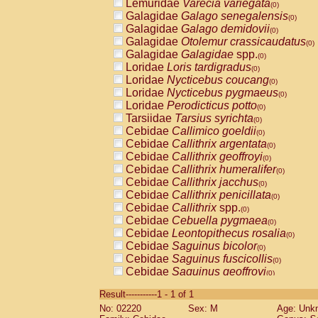
Lemuridae
Varecia variegata
(0)
Galagidae
Galago senegalensis
(0)
Galagidae
Galago demidovii
(0)
Galagidae
Otolemur crassicaudatus
(0)
Galagidae
Galagidae
spp.
(0)
Loridae
Loris tardigradus
(0)
Loridae
Nycticebus coucang
(0)
Loridae
Nycticebus pygmaeus
(0)
Loridae
Perodicticus potto
(0)
Tarsiidae
Tarsius syrichta
(0)
Cebidae
Callimico goeldii
(0)
Cebidae
Callithrix argentata
(0)
Cebidae
Callithrix geoffroyi
(0)
Cebidae
Callithrix humeralifer
(0)
Cebidae
Callithrix jacchus
(0)
Cebidae
Callithrix penicillata
(0)
Cebidae
Callithrix
spp.
(0)
Cebidae
Cebuella pygmaea
(0)
Cebidae
Leontopithecus rosalia
(0)
Cebidae
Saguinus bicolor
(0)
Cebidae
Saguinus fuscicollis
(0)
Cebidae
Saguinus geoffroyi
(0)
Cebidae
Saguinus imperator
(0)
Result-----------1 - 1 of 1
Cebidae
Saguinus labiatus
(0)
No: 02220
Sex: M
Age: Unk
Cebidae
Saguinus leucopus
(0)