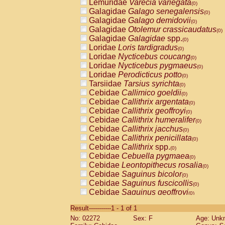
Lemuridae
Varecia variegata
(0)
Galagidae
Galago senegalensis
(0)
Galagidae
Galago demidovii
(0)
Galagidae
Otolemur crassicaudatus
(0)
Galagidae
Galagidae
spp.
(0)
Loridae
Loris tardigradus
(0)
Loridae
Nycticebus coucang
(0)
Loridae
Nycticebus pygmaeus
(0)
Loridae
Perodicticus potto
(0)
Tarsiidae
Tarsius syrichta
(0)
Cebidae
Callimico goeldii
(0)
Cebidae
Callithrix argentata
(0)
Cebidae
Callithrix geoffroyi
(0)
Cebidae
Callithrix humeralifer
(0)
Cebidae
Callithrix jacchus
(0)
Cebidae
Callithrix penicillata
(0)
Cebidae
Callithrix
spp.
(0)
Cebidae
Cebuella pygmaea
(0)
Cebidae
Leontopithecus rosalia
(0)
Cebidae
Saguinus bicolor
(0)
Cebidae
Saguinus fuscicollis
(0)
Cebidae
Saguinus geoffroyi
(0)
Cebidae
Saguinus imperator
(0)
Result-----------1 - 1 of 1
Cebidae
Saguinus labiatus
(0)
No: 02272
Sex: F
Age: Unk
Cebidae
Saguinus leucopus
(0)