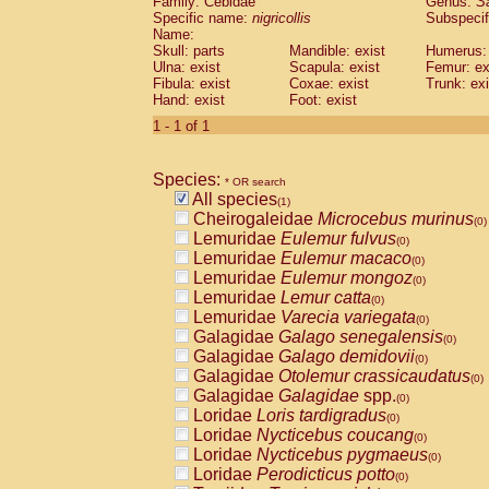
Family: Cebidae
Genus:
S
Cebidae
Saguinus midas
(0)
Specific name:
nigricollis
Subspecif
Cebidae
Saguinus mystax
(0)
Name:
Cebidae
Saguinus nigricollis
Skull: parts
Mandible: exist
(1)
Humerus: 
Cebidae
Saguinus oedipus
Ulna: exist
Scapula: exist
Femur: ex
(0)
Fibula: exist
Coxae: exist
Trunk: exi
Cebidae
Saguinus weddelli
(0)
Hand: exist
Foot: exist
Cebidae
Saguinus
spp.
(0)
Cebidae
Aotus trivirgatus
1 - 1 of 1
(0)
Cebidae
Cebus albifrons
(0)
Cebidae
Cebus apella
(0)
Species:
Cebidae
Cebus capucinus
* OR search
(0)
All species
Cebidae
Cebus nigrivittatus
(1)
(0)
Cheirogaleidae
Microcebus murinus
Cebidae
Cebus
spp.
(0)
(0)
Lemuridae
Eulemur fulvus
Cebidae
Saimiri boliviensis
(0)
(0)
Lemuridae
Eulemur macaco
Cebidae
Saimiri sciureus
(0)
(0)
Lemuridae
Eulemur mongoz
Atelidae
Alouatta caraya
(0)
(0)
Lemuridae
Lemur catta
Atelidae
Alouatta fusca
(0)
(0)
Lemuridae
Varecia variegata
Atelidae
Alouatta seniculus
(0)
(0)
Galagidae
Galago senegalensis
Atelidae
Alouatta
spp.
(0)
(0)
Galagidae
Galago demidovii
Atelidae
Ateles belzebuth
(0)
(0)
Galagidae
Otolemur crassicaudatus
Atelidae
Ateles geoffroyi
(0)
(0)
Galagidae
Galagidae
spp.
Atelidae
Ateles paniscus
(0)
(0)
Loridae
Loris tardigradus
Atelidae
Ateles
spp.
(0)
(0)
Loridae
Nycticebus coucang
Atelidae
Lagothrix lagothricha
(0)
(0)
Loridae
Nycticebus pygmaeus
Atelidae
Lagothrix lagothricha cana
(0)
(0)
Loridae
Perodicticus potto
Pitheciidae
Cacajao calvus rubicundu
(0)