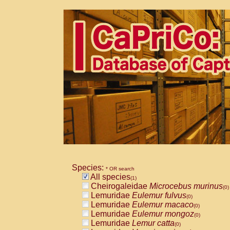
Species:
* OR search
All species
(1)
Cheirogaleidae
Microcebus murinus
(0)
Lemuridae
Eulemur fulvus
(0)
Lemuridae
Eulemur macaco
(0)
Lemuridae
Eulemur mongoz
(0)
Lemuridae
Lemur catta
(0)