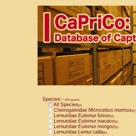
Species:
* OR search
All Species
(4)
Cheirogaleidae
Microcebus murinus
(0)
Lemuridae
Eulemur fulvus
(0)
Lemuridae
Eulemur macaco
(0)
Lemuridae
Eulemur mongoz
(0)
Lemuridae
Lemur catta
(0)