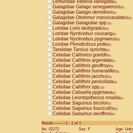
Lemuridae
Varecia variegata
(0)
Galagidae
Galago senegalensis
(0)
Galagidae
Galago demidovii
(0)
Galagidae
Otolemur crassicaudatus
(0)
Galagidae
Galagidae
spp.
(0)
Loridae
Loris tardigradus
(0)
Loridae
Nycticebus coucang
(0)
Loridae
Nycticebus pygmaeus
(0)
Loridae
Perodicticus potto
(0)
Tarsiidae
Tarsius syrichta
(0)
Cebidae
Callimico goeldii
(0)
Cebidae
Callithrix argentata
(0)
Cebidae
Callithrix geoffroyi
(0)
Cebidae
Callithrix humeralifer
(0)
Cebidae
Callithrix jacchus
(0)
Cebidae
Callithrix penicillata
(0)
Cebidae
Callithrix
spp.
(0)
Cebidae
Cebuella pygmaea
(0)
Cebidae
Leontopithecus rosalia
(0)
Cebidae
Saguinus bicolor
(0)
Cebidae
Saguinus fuscicollis
(0)
Cebidae
Saguinus geoffroyi
(0)
Cebidae
Saguinus imperator
(0)
Result-----------1 - 1 of 1
Cebidae
Saguinus labiatus
(0)
No: 02272
Sex: F
Age: Unk
Cebidae
Saguinus leucopus
(0)