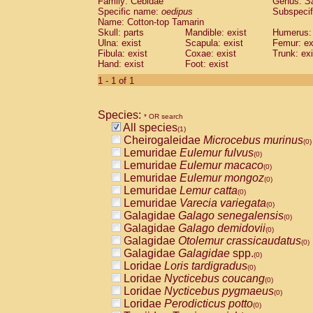
Family: Cebidae
Genus:
S
Cebidae
Saguinus midas
(0)
Specific name:
oedipus
Subspecif
Cebidae
Saguinus mystax
(0)
Name: Cotton-top Tamarin
Cebidae
Saguinus nigricollis
Skull: parts
Mandible: exist
(0)
Humerus: 
Cebidae
Saguinus oedipus
Ulna: exist
Scapula: exist
Femur: ex
(1)
Fibula: exist
Coxae: exist
Trunk: exi
Cebidae
Saguinus weddelli
(0)
Hand: exist
Foot: exist
Cebidae
Saguinus
spp.
(0)
Cebidae
Aotus trivirgatus
1 - 1 of 1
(0)
Cebidae
Cebus albifrons
(0)
Cebidae
Cebus apella
(0)
Species:
Cebidae
Cebus capucinus
* OR search
(0)
All species
Cebidae
Cebus nigrivittatus
(1)
(0)
Cheirogaleidae
Microcebus murinus
Cebidae
Cebus
spp.
(0)
(0)
Lemuridae
Eulemur fulvus
Cebidae
Saimiri boliviensis
(0)
(0)
Lemuridae
Eulemur macaco
Cebidae
Saimiri sciureus
(0)
(0)
Lemuridae
Eulemur mongoz
Atelidae
Alouatta caraya
(0)
(0)
Lemuridae
Lemur catta
Atelidae
Alouatta fusca
(0)
(0)
Lemuridae
Varecia variegata
Atelidae
Alouatta seniculus
(0)
(0)
Galagidae
Galago senegalensis
Atelidae
Alouatta
spp.
(0)
(0)
Galagidae
Galago demidovii
Atelidae
Ateles belzebuth
(0)
(0)
Galagidae
Otolemur crassicaudatus
Atelidae
Ateles geoffroyi
(0)
(0)
Galagidae
Galagidae
spp.
Atelidae
Ateles paniscus
(0)
(0)
Loridae
Loris tardigradus
Atelidae
Ateles
spp.
(0)
(0)
Loridae
Nycticebus coucang
Atelidae
Lagothrix lagothricha
(0)
(0)
Loridae
Nycticebus pygmaeus
Atelidae
Lagothrix lagothricha cana
(0)
(0)
Loridae
Perodicticus potto
Pitheciidae
Cacajao calvus rubicundu
(0)