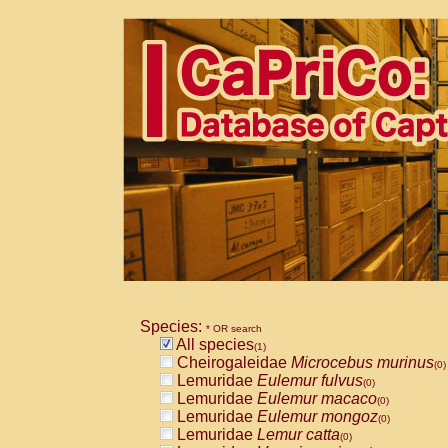
Species:
* OR search
All species
(1)
Cheirogaleidae
Microcebus murinus
(0)
Lemuridae
Eulemur fulvus
(0)
Lemuridae
Eulemur macaco
(0)
Lemuridae
Eulemur mongoz
(0)
Lemuridae
Lemur catta
(0)