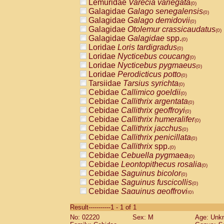
Lemuridae
Varecia variegata
(0)
Galagidae
Galago senegalensis
(0)
Galagidae
Galago demidovii
(0)
Galagidae
Otolemur crassicaudatus
(0)
Galagidae
Galagidae
spp.
(0)
Loridae
Loris tardigradus
(0)
Loridae
Nycticebus coucang
(0)
Loridae
Nycticebus pygmaeus
(0)
Loridae
Perodicticus potto
(0)
Tarsiidae
Tarsius syrichta
(0)
Cebidae
Callimico goeldii
(0)
Cebidae
Callithrix argentata
(0)
Cebidae
Callithrix geoffroyi
(0)
Cebidae
Callithrix humeralifer
(0)
Cebidae
Callithrix jacchus
(0)
Cebidae
Callithrix penicillata
(0)
Cebidae
Callithrix
spp.
(0)
Cebidae
Cebuella pygmaea
(0)
Cebidae
Leontopithecus rosalia
(0)
Cebidae
Saguinus bicolor
(0)
Cebidae
Saguinus fuscicollis
(0)
Cebidae
Saguinus geoffroyi
(0)
Cebidae
Saguinus imperator
(0)
Result-----------1 - 1 of 1
Cebidae
Saguinus labiatus
(0)
No: 02220
Sex: M
Age: Unk
Cebidae
Saguinus leucopus
(0)