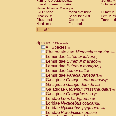
Family: Cercopithecidae
Genus:
M
Cebidae
Saguinus midas
(0)
Specific name:
mulatta
Subspecif
Cebidae
Saguinus mystax
(0)
Name: Rhesus Macaque
Cebidae
Saguinus nigricollis
Skull: none
Mandible: none
(1)
Humerus: 
Cebidae
Saguinus oedipus
Ulna: exist
Scapula: exist
Femur: ex
(0)
Fibula: exist
Coxae: exist
Trunk: exi
Cebidae
Saguinus weddelli
(0)
Hand: exist
Foot: exist
Cebidae
Saguinus
spp.
(0)
Cebidae
Aotus trivirgatus
1 - 1 of 1
(0)
Cebidae
Cebus albifrons
(0)
Cebidae
Cebus apella
(0)
Species:
Cebidae
Cebus capucinus
* OR search
(0)
All Species
Cebidae
Cebus nigrivittatus
(4)
(0)
Cheirogaleidae
Microcebus murinus
Cebidae
Cebus
spp.
(0)
(0)
Lemuridae
Eulemur fulvus
Cebidae
Saimiri boliviensis
(0)
(0)
Lemuridae
Eulemur macaco
Cebidae
Saimiri sciureus
(0)
(0)
Lemuridae
Eulemur mongoz
Atelidae
Alouatta caraya
(0)
(0)
Lemuridae
Lemur catta
Atelidae
Alouatta fusca
(0)
(0)
Lemuridae
Varecia variegata
Atelidae
Alouatta seniculus
(0)
(0)
Galagidae
Galago senegalensis
Atelidae
Alouatta
spp.
(0)
(0)
Galagidae
Galago demidovii
Atelidae
Ateles belzebuth
(0)
(0)
Galagidae
Otolemur crassicaudatus
Atelidae
Ateles geoffroyi
(0)
(0)
Galagidae
Galagidae
spp.
Atelidae
Ateles paniscus
(0)
(0)
Loridae
Loris tardigradus
Atelidae
Ateles
spp.
(0)
(0)
Loridae
Nycticebus coucang
Atelidae
Lagothrix lagothricha
(0)
(0)
Loridae
Nycticebus pygmaeus
Atelidae
Lagothrix lagothricha cana
(0)
(0)
Loridae
Perodicticus potto
Pitheciidae
Cacajao calvus rubicundu
(0)