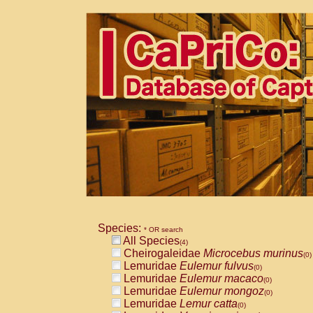
Species:
* OR search
All Species
(4)
Cheirogaleidae
Microcebus murinus
(0)
Lemuridae
Eulemur fulvus
(0)
Lemuridae
Eulemur macaco
(0)
Lemuridae
Eulemur mongoz
(0)
Lemuridae
Lemur catta
(0)