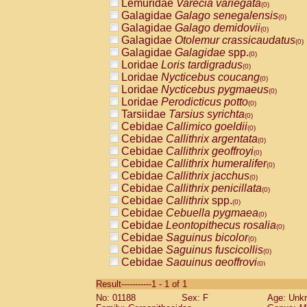
Lemuridae
Varecia variegata
(0)
Galagidae
Galago senegalensis
(0)
Galagidae
Galago demidovii
(0)
Galagidae
Otolemur crassicaudatus
(0)
Galagidae
Galagidae
spp.
(0)
Loridae
Loris tardigradus
(0)
Loridae
Nycticebus coucang
(0)
Loridae
Nycticebus pygmaeus
(0)
Loridae
Perodicticus potto
(0)
Tarsiidae
Tarsius syrichta
(0)
Cebidae
Callimico goeldii
(0)
Cebidae
Callithrix argentata
(0)
Cebidae
Callithrix geoffroyi
(0)
Cebidae
Callithrix humeralifer
(0)
Cebidae
Callithrix jacchus
(0)
Cebidae
Callithrix penicillata
(0)
Cebidae
Callithrix
spp.
(0)
Cebidae
Cebuella pygmaea
(0)
Cebidae
Leontopithecus rosalia
(0)
Cebidae
Saguinus bicolor
(0)
Cebidae
Saguinus fuscicollis
(0)
Cebidae
Saguinus geoffroyi
(0)
Cebidae
Saguinus imperator
(0)
Result-----------1 - 1 of 1
Cebidae
Saguinus labiatus
(0)
No: 01188
Sex: F
Age: Unk
Cebidae
Saguinus leucopus
(0)