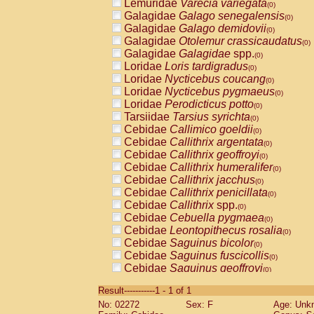
Lemuridae
Varecia variegata
(0)
Galagidae
Galago senegalensis
(0)
Galagidae
Galago demidovii
(0)
Galagidae
Otolemur crassicaudatus
(0)
Galagidae
Galagidae
spp.
(0)
Loridae
Loris tardigradus
(0)
Loridae
Nycticebus coucang
(0)
Loridae
Nycticebus pygmaeus
(0)
Loridae
Perodicticus potto
(0)
Tarsiidae
Tarsius syrichta
(0)
Cebidae
Callimico goeldii
(0)
Cebidae
Callithrix argentata
(0)
Cebidae
Callithrix geoffroyi
(0)
Cebidae
Callithrix humeralifer
(0)
Cebidae
Callithrix jacchus
(0)
Cebidae
Callithrix penicillata
(0)
Cebidae
Callithrix
spp.
(0)
Cebidae
Cebuella pygmaea
(0)
Cebidae
Leontopithecus rosalia
(0)
Cebidae
Saguinus bicolor
(0)
Cebidae
Saguinus fuscicollis
(0)
Cebidae
Saguinus geoffroyi
(0)
Cebidae
Saguinus imperator
(0)
Result-----------1 - 1 of 1
Cebidae
Saguinus labiatus
(0)
No: 02272
Sex: F
Age: Unk
Cebidae
Saguinus leucopus
(0)