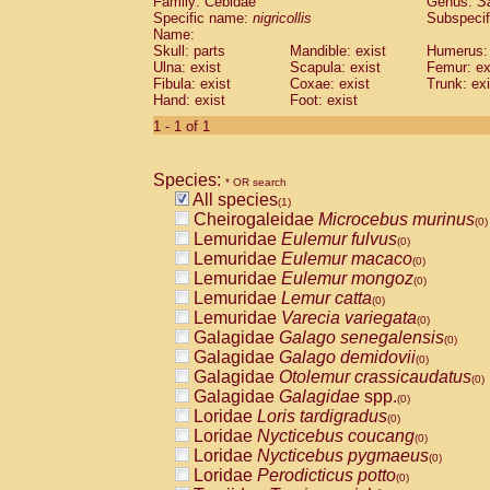
Family: Cebidae
Genus:
S
Cebidae
Saguinus midas
(0)
Specific name:
nigricollis
Subspecif
Cebidae
Saguinus mystax
(0)
Name:
Cebidae
Saguinus nigricollis
Skull: parts
Mandible: exist
(1)
Humerus: 
Cebidae
Saguinus oedipus
Ulna: exist
Scapula: exist
Femur: ex
(0)
Fibula: exist
Coxae: exist
Trunk: exi
Cebidae
Saguinus weddelli
(0)
Hand: exist
Foot: exist
Cebidae
Saguinus
spp.
(0)
Cebidae
Aotus trivirgatus
1 - 1 of 1
(0)
Cebidae
Cebus albifrons
(0)
Cebidae
Cebus apella
(0)
Species:
Cebidae
Cebus capucinus
* OR search
(0)
All species
Cebidae
Cebus nigrivittatus
(1)
(0)
Cheirogaleidae
Microcebus murinus
Cebidae
Cebus
spp.
(0)
(0)
Lemuridae
Eulemur fulvus
Cebidae
Saimiri boliviensis
(0)
(0)
Lemuridae
Eulemur macaco
Cebidae
Saimiri sciureus
(0)
(0)
Lemuridae
Eulemur mongoz
Atelidae
Alouatta caraya
(0)
(0)
Lemuridae
Lemur catta
Atelidae
Alouatta fusca
(0)
(0)
Lemuridae
Varecia variegata
Atelidae
Alouatta seniculus
(0)
(0)
Galagidae
Galago senegalensis
Atelidae
Alouatta
spp.
(0)
(0)
Galagidae
Galago demidovii
Atelidae
Ateles belzebuth
(0)
(0)
Galagidae
Otolemur crassicaudatus
Atelidae
Ateles geoffroyi
(0)
(0)
Galagidae
Galagidae
spp.
Atelidae
Ateles paniscus
(0)
(0)
Loridae
Loris tardigradus
Atelidae
Ateles
spp.
(0)
(0)
Loridae
Nycticebus coucang
Atelidae
Lagothrix lagothricha
(0)
(0)
Loridae
Nycticebus pygmaeus
Atelidae
Lagothrix lagothricha cana
(0)
(0)
Loridae
Perodicticus potto
Pitheciidae
Cacajao calvus rubicundu
(0)