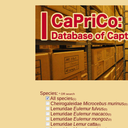
Species:
* OR search
All species
(1)
Cheirogaleidae
Microcebus murinus
(0)
Lemuridae
Eulemur fulvus
(0)
Lemuridae
Eulemur macaco
(0)
Lemuridae
Eulemur mongoz
(0)
Lemuridae
Lemur catta
(0)