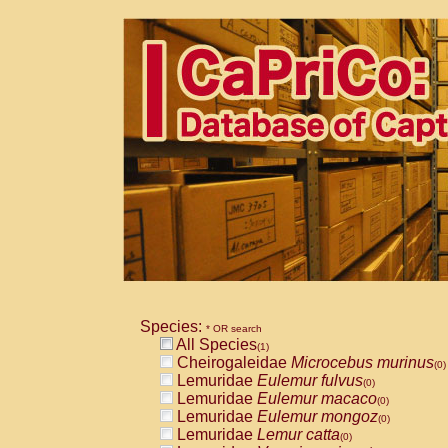
Species:
* OR search
All Species
(1)
Cheirogaleidae
Microcebus murinus
(0)
Lemuridae
Eulemur fulvus
(0)
Lemuridae
Eulemur macaco
(0)
Lemuridae
Eulemur mongoz
(0)
Lemuridae
Lemur catta
(0)