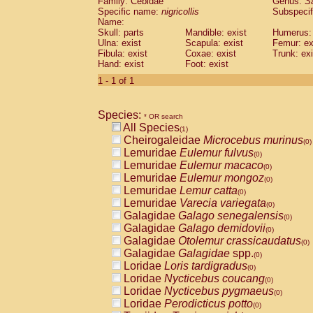
Family: Cebidae
Genus:
S
Cebidae
Saguinus midas
(0)
Specific name:
nigricollis
Subspecif
Cebidae
Saguinus mystax
(0)
Name:
Cebidae
Saguinus nigricollis
Skull: parts
Mandible: exist
(1)
Humerus: 
Cebidae
Saguinus oedipus
Ulna: exist
Scapula: exist
Femur: ex
(0)
Fibula: exist
Coxae: exist
Trunk: exi
Cebidae
Saguinus weddelli
(0)
Hand: exist
Foot: exist
Cebidae
Saguinus
spp.
(0)
Cebidae
Aotus trivirgatus
1 - 1 of 1
(0)
Cebidae
Cebus albifrons
(0)
Cebidae
Cebus apella
(0)
Species:
Cebidae
Cebus capucinus
* OR search
(0)
All Species
Cebidae
Cebus nigrivittatus
(1)
(0)
Cheirogaleidae
Microcebus murinus
Cebidae
Cebus
spp.
(0)
(0)
Lemuridae
Eulemur fulvus
Cebidae
Saimiri boliviensis
(0)
(0)
Lemuridae
Eulemur macaco
Cebidae
Saimiri sciureus
(0)
(0)
Lemuridae
Eulemur mongoz
Atelidae
Alouatta caraya
(0)
(0)
Lemuridae
Lemur catta
Atelidae
Alouatta fusca
(0)
(0)
Lemuridae
Varecia variegata
Atelidae
Alouatta seniculus
(0)
(0)
Galagidae
Galago senegalensis
Atelidae
Alouatta
spp.
(0)
(0)
Galagidae
Galago demidovii
Atelidae
Ateles belzebuth
(0)
(0)
Galagidae
Otolemur crassicaudatus
Atelidae
Ateles geoffroyi
(0)
(0)
Galagidae
Galagidae
spp.
Atelidae
Ateles paniscus
(0)
(0)
Loridae
Loris tardigradus
Atelidae
Ateles
spp.
(0)
(0)
Loridae
Nycticebus coucang
Atelidae
Lagothrix lagothricha
(0)
(0)
Loridae
Nycticebus pygmaeus
Atelidae
Lagothrix lagothricha cana
(0)
(0)
Loridae
Perodicticus potto
Pitheciidae
Cacajao calvus rubicundu
(0)