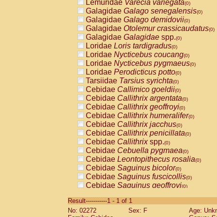
Lemuridae
Varecia variegata
(0)
Galagidae
Galago senegalensis
(0)
Galagidae
Galago demidovii
(0)
Galagidae
Otolemur crassicaudatus
(0)
Galagidae
Galagidae
spp.
(0)
Loridae
Loris tardigradus
(0)
Loridae
Nycticebus coucang
(0)
Loridae
Nycticebus pygmaeus
(0)
Loridae
Perodicticus potto
(0)
Tarsiidae
Tarsius syrichta
(0)
Cebidae
Callimico goeldii
(0)
Cebidae
Callithrix argentata
(0)
Cebidae
Callithrix geoffroyi
(0)
Cebidae
Callithrix humeralifer
(0)
Cebidae
Callithrix jacchus
(0)
Cebidae
Callithrix penicillata
(0)
Cebidae
Callithrix
spp.
(0)
Cebidae
Cebuella pygmaea
(0)
Cebidae
Leontopithecus rosalia
(0)
Cebidae
Saguinus bicolor
(0)
Cebidae
Saguinus fuscicollis
(0)
Cebidae
Saguinus geoffroyi
(0)
Cebidae
Saguinus imperator
(0)
Result-----------1 - 1 of 1
Cebidae
Saguinus labiatus
(0)
No: 02272
Sex: F
Age: Unk
Cebidae
Saguinus leucopus
(0)