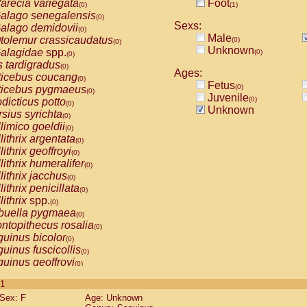
arecia variegata
Foot
(0)
(1)
alago senegalensis
(0)
Sexs:
alago demidovii
(0)
Male
tolemur crassicaudatus
(0)
(0)
Unknown
alagidae
spp.
(0)
(0)
s tardigradus
(0)
Ages:
ticebus coucang
(0)
Fetus
(0)
ticebus pygmaeus
(0)
Juvenile
(0)
dicticus potto
(0)
Unknown
rsius syrichta
(0)
limico goeldii
(0)
lithrix argentata
(0)
lithrix geoffroyi
(0)
lithrix humeralifer
(0)
lithrix jacchus
(0)
lithrix penicillata
(0)
lithrix
spp.
(0)
buella pygmaea
(0)
ntopithecus rosalia
(0)
uinus bicolor
(0)
uinus fuscicollis
(0)
uinus geoffroyi
(0)
uinus imperator
(0)
 1
uinus labiatus
(0)
Sex: F
Age: Unknown
guinus leucopus
(0)