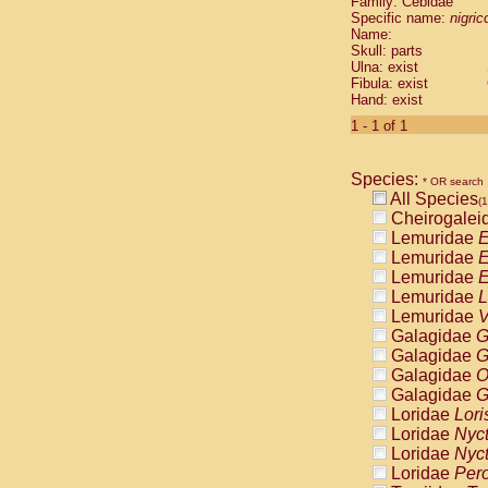
Family: Cebidae
Cebidae
Sa
Specific name:
nigrico
Cebidae
Sa
Name:
Cebidae
Sag
Skull: parts
Cebidae
Sa
Ulna: exist
Fibula: exist
Cebidae
Sag
Hand: exist
Cebidae
Sa
Cebidae
Aot
1 - 1 of 1
Cebidae
Ceb
Cebidae
Ceb
Species:
Cebidae
Ce
* OR search
All Species
Cebidae
Ceb
(1
Cheirogalei
Cebidae
Ce
Lemuridae
E
Cebidae
Sai
Lemuridae
E
Cebidae
Sai
Lemuridae
E
Atelidae
Alo
Lemuridae
L
Atelidae
Alo
Lemuridae
V
Atelidae
Alo
Galagidae
G
Atelidae
Alo
Galagidae
G
Atelidae
Ate
Galagidae
O
Atelidae
Ate
Galagidae
G
Atelidae
Ate
Loridae
Lori
Atelidae
Ate
Loridae
Nyc
Atelidae
Lag
Loridae
Nyc
Atelidae
Lag
Loridae
Pero
Pitheciidae