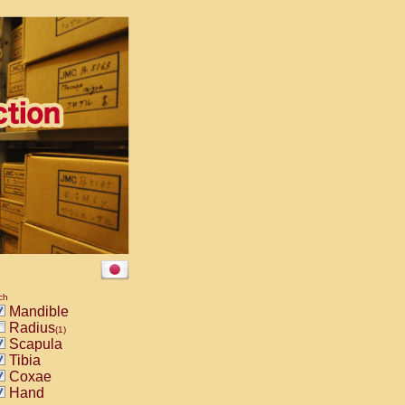
ch
Mandible
Radius
(1)
Scapula
Tibia
Coxae
Hand