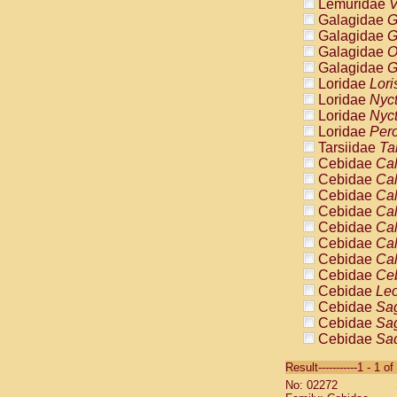
Lemuridae
V
Galagidae
G
Galagidae
G
Galagidae
O
Galagidae
G
Loridae
Lori
Loridae
Nyc
Loridae
Nyc
Loridae
Pero
Tarsiidae
Ta
Cebidae
Cal
Cebidae
Cal
Cebidae
Cal
Cebidae
Cal
Cebidae
Cal
Cebidae
Cal
Cebidae
Cal
Cebidae
Ce
Cebidae
Leo
Cebidae
Sag
Cebidae
Sag
Cebidae
Sag
Cebidae
Sag
Result-----------1 - 1 of
Cebidae
Sag
No: 02272
Cebidae
Sa