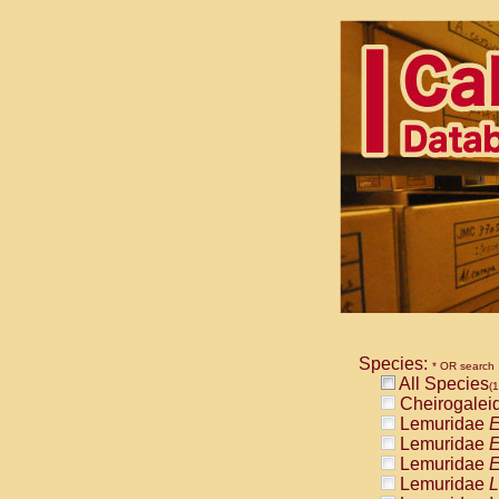
Species:
* OR search
All Species
(1
Cheirogalei
Lemuridae
E
Lemuridae
E
Lemuridae
E
Lemuridae
L