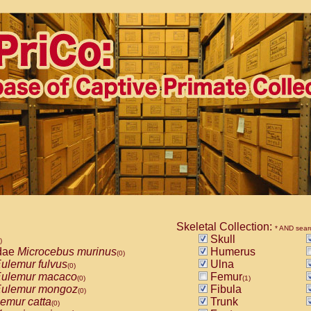
Skeletal Collection:
* AND sear
Skull
)
dae
Microcebus murinus
Humerus
(0)
ulemur fulvus
Ulna
(0)
ulemur macaco
Femur
(0)
(1)
ulemur mongoz
Fibula
(0)
emur catta
Trunk
(0)