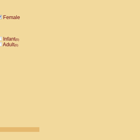
Female
Infant
(0)
Adult
(0)