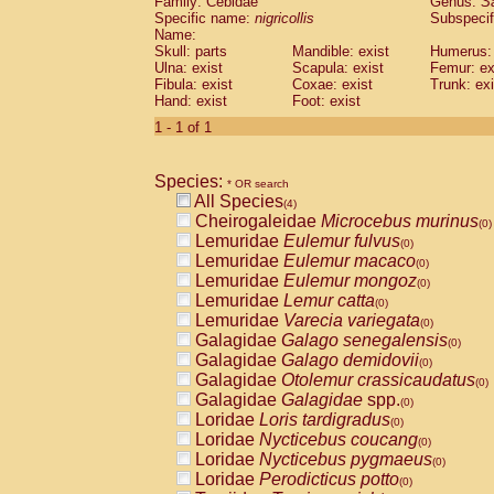
Family: Cebidae
Genus:
S
Cebidae
Saguinus midas
(0)
Specific name:
nigricollis
Subspecif
Cebidae
Saguinus mystax
(0)
Name:
Cebidae
Saguinus nigricollis
Skull: parts
Mandible: exist
(1)
Humerus: 
Cebidae
Saguinus oedipus
Ulna: exist
Scapula: exist
Femur: ex
(0)
Fibula: exist
Coxae: exist
Trunk: exi
Cebidae
Saguinus weddelli
(0)
Hand: exist
Foot: exist
Cebidae
Saguinus
spp.
(0)
Cebidae
Aotus trivirgatus
1 - 1 of 1
(0)
Cebidae
Cebus albifrons
(0)
Cebidae
Cebus apella
(0)
Species:
Cebidae
Cebus capucinus
* OR search
(0)
All Species
Cebidae
Cebus nigrivittatus
(4)
(0)
Cheirogaleidae
Microcebus murinus
Cebidae
Cebus
spp.
(0)
(0)
Lemuridae
Eulemur fulvus
Cebidae
Saimiri boliviensis
(0)
(0)
Lemuridae
Eulemur macaco
Cebidae
Saimiri sciureus
(0)
(0)
Lemuridae
Eulemur mongoz
Atelidae
Alouatta caraya
(0)
(0)
Lemuridae
Lemur catta
Atelidae
Alouatta fusca
(0)
(0)
Lemuridae
Varecia variegata
Atelidae
Alouatta seniculus
(0)
(0)
Galagidae
Galago senegalensis
Atelidae
Alouatta
spp.
(0)
(0)
Galagidae
Galago demidovii
Atelidae
Ateles belzebuth
(0)
(0)
Galagidae
Otolemur crassicaudatus
Atelidae
Ateles geoffroyi
(0)
(0)
Galagidae
Galagidae
spp.
Atelidae
Ateles paniscus
(0)
(0)
Loridae
Loris tardigradus
Atelidae
Ateles
spp.
(0)
(0)
Loridae
Nycticebus coucang
Atelidae
Lagothrix lagothricha
(0)
(0)
Loridae
Nycticebus pygmaeus
Atelidae
Lagothrix lagothricha cana
(0)
(0)
Loridae
Perodicticus potto
Pitheciidae
Cacajao calvus rubicundu
(0)