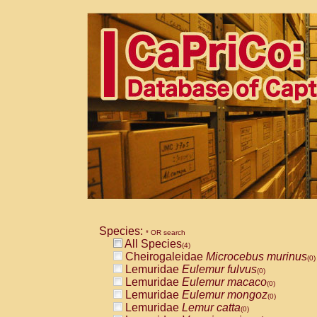
Species:
* OR search
All Species
(4)
Cheirogaleidae
Microcebus murinus
(0)
Lemuridae
Eulemur fulvus
(0)
Lemuridae
Eulemur macaco
(0)
Lemuridae
Eulemur mongoz
(0)
Lemuridae
Lemur catta
(0)