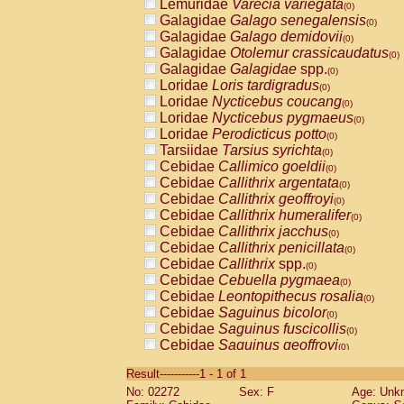
Lemuridae
Varecia variegata
(0)
Galagidae
Galago senegalensis
(0)
Galagidae
Galago demidovii
(0)
Galagidae
Otolemur crassicaudatus
(0)
Galagidae
Galagidae
spp.
(0)
Loridae
Loris tardigradus
(0)
Loridae
Nycticebus coucang
(0)
Loridae
Nycticebus pygmaeus
(0)
Loridae
Perodicticus potto
(0)
Tarsiidae
Tarsius syrichta
(0)
Cebidae
Callimico goeldii
(0)
Cebidae
Callithrix argentata
(0)
Cebidae
Callithrix geoffroyi
(0)
Cebidae
Callithrix humeralifer
(0)
Cebidae
Callithrix jacchus
(0)
Cebidae
Callithrix penicillata
(0)
Cebidae
Callithrix
spp.
(0)
Cebidae
Cebuella pygmaea
(0)
Cebidae
Leontopithecus rosalia
(0)
Cebidae
Saguinus bicolor
(0)
Cebidae
Saguinus fuscicollis
(0)
Cebidae
Saguinus geoffroyi
(0)
Cebidae
Saguinus imperator
(0)
Result-----------1 - 1 of 1
Cebidae
Saguinus labiatus
(0)
No: 02272
Sex: F
Age: Unk
Cebidae
Saguinus leucopus
(0)