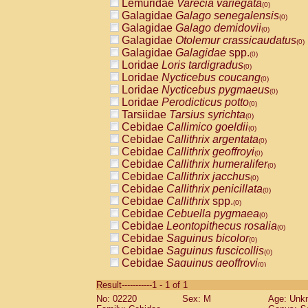
Lemuridae
Varecia variegata
(0)
Galagidae
Galago senegalensis
(0)
Galagidae
Galago demidovii
(0)
Galagidae
Otolemur crassicaudatus
(0)
Galagidae
Galagidae
spp.
(0)
Loridae
Loris tardigradus
(0)
Loridae
Nycticebus coucang
(0)
Loridae
Nycticebus pygmaeus
(0)
Loridae
Perodicticus potto
(0)
Tarsiidae
Tarsius syrichta
(0)
Cebidae
Callimico goeldii
(0)
Cebidae
Callithrix argentata
(0)
Cebidae
Callithrix geoffroyi
(0)
Cebidae
Callithrix humeralifer
(0)
Cebidae
Callithrix jacchus
(0)
Cebidae
Callithrix penicillata
(0)
Cebidae
Callithrix
spp.
(0)
Cebidae
Cebuella pygmaea
(0)
Cebidae
Leontopithecus rosalia
(0)
Cebidae
Saguinus bicolor
(0)
Cebidae
Saguinus fuscicollis
(0)
Cebidae
Saguinus geoffroyi
(0)
Cebidae
Saguinus imperator
(0)
Result-----------1 - 1 of 1
Cebidae
Saguinus labiatus
(0)
No: 02220
Sex: M
Age: Unk
Cebidae
Saguinus leucopus
(0)