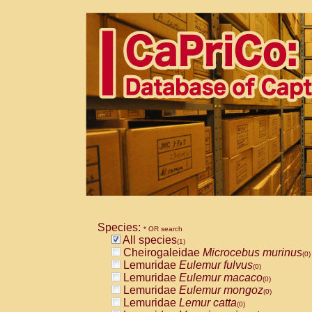
Species:
* OR search
All species
(1)
Cheirogaleidae
Microcebus murinus
(0)
Lemuridae
Eulemur fulvus
(0)
Lemuridae
Eulemur macaco
(0)
Lemuridae
Eulemur mongoz
(0)
Lemuridae
Lemur catta
(0)