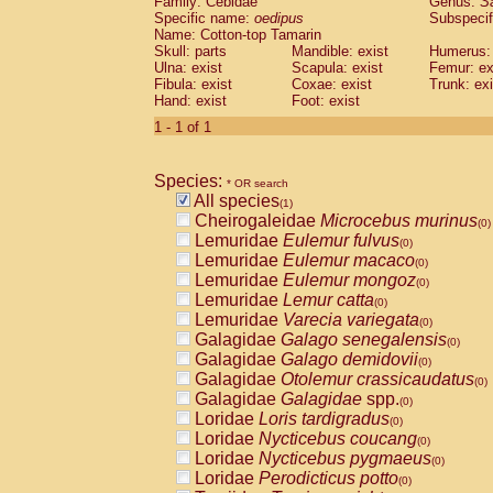
Family: Cebidae
Genus:
S
Cebidae
Saguinus midas
(0)
Specific name:
oedipus
Subspecif
Cebidae
Saguinus mystax
(0)
Name: Cotton-top Tamarin
Cebidae
Saguinus nigricollis
Skull: parts
Mandible: exist
(0)
Humerus: 
Cebidae
Saguinus oedipus
Ulna: exist
Scapula: exist
Femur: ex
(1)
Fibula: exist
Coxae: exist
Trunk: exi
Cebidae
Saguinus weddelli
(0)
Hand: exist
Foot: exist
Cebidae
Saguinus
spp.
(0)
Cebidae
Aotus trivirgatus
1 - 1 of 1
(0)
Cebidae
Cebus albifrons
(0)
Cebidae
Cebus apella
(0)
Species:
Cebidae
Cebus capucinus
* OR search
(0)
All species
Cebidae
Cebus nigrivittatus
(1)
(0)
Cheirogaleidae
Microcebus murinus
Cebidae
Cebus
spp.
(0)
(0)
Lemuridae
Eulemur fulvus
Cebidae
Saimiri boliviensis
(0)
(0)
Lemuridae
Eulemur macaco
Cebidae
Saimiri sciureus
(0)
(0)
Lemuridae
Eulemur mongoz
Atelidae
Alouatta caraya
(0)
(0)
Lemuridae
Lemur catta
Atelidae
Alouatta fusca
(0)
(0)
Lemuridae
Varecia variegata
Atelidae
Alouatta seniculus
(0)
(0)
Galagidae
Galago senegalensis
Atelidae
Alouatta
spp.
(0)
(0)
Galagidae
Galago demidovii
Atelidae
Ateles belzebuth
(0)
(0)
Galagidae
Otolemur crassicaudatus
Atelidae
Ateles geoffroyi
(0)
(0)
Galagidae
Galagidae
spp.
Atelidae
Ateles paniscus
(0)
(0)
Loridae
Loris tardigradus
Atelidae
Ateles
spp.
(0)
(0)
Loridae
Nycticebus coucang
Atelidae
Lagothrix lagothricha
(0)
(0)
Loridae
Nycticebus pygmaeus
Atelidae
Lagothrix lagothricha cana
(0)
(0)
Loridae
Perodicticus potto
Pitheciidae
Cacajao calvus rubicundu
(0)