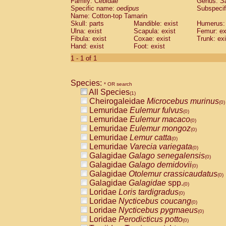
Family: Cebidae
Genus:
S
Cebidae
Saguinus midas
(0)
Specific name:
oedipus
Subspecif
Cebidae
Saguinus mystax
(0)
Name: Cotton-top Tamarin
Cebidae
Saguinus nigricollis
Skull: parts
Mandible: exist
(0)
Humerus: 
Cebidae
Saguinus oedipus
Ulna: exist
Scapula: exist
Femur: ex
(1)
Fibula: exist
Coxae: exist
Trunk: exi
Cebidae
Saguinus weddelli
(0)
Hand: exist
Foot: exist
Cebidae
Saguinus
spp.
(0)
Cebidae
Aotus trivirgatus
1 - 1 of 1
(0)
Cebidae
Cebus albifrons
(0)
Cebidae
Cebus apella
(0)
Species:
Cebidae
Cebus capucinus
* OR search
(0)
All Species
Cebidae
Cebus nigrivittatus
(1)
(0)
Cheirogaleidae
Microcebus murinus
Cebidae
Cebus
spp.
(0)
(0)
Lemuridae
Eulemur fulvus
Cebidae
Saimiri boliviensis
(0)
(0)
Lemuridae
Eulemur macaco
Cebidae
Saimiri sciureus
(0)
(0)
Lemuridae
Eulemur mongoz
Atelidae
Alouatta caraya
(0)
(0)
Lemuridae
Lemur catta
Atelidae
Alouatta fusca
(0)
(0)
Lemuridae
Varecia variegata
Atelidae
Alouatta seniculus
(0)
(0)
Galagidae
Galago senegalensis
Atelidae
Alouatta
spp.
(0)
(0)
Galagidae
Galago demidovii
Atelidae
Ateles belzebuth
(0)
(0)
Galagidae
Otolemur crassicaudatus
Atelidae
Ateles geoffroyi
(0)
(0)
Galagidae
Galagidae
spp.
Atelidae
Ateles paniscus
(0)
(0)
Loridae
Loris tardigradus
Atelidae
Ateles
spp.
(0)
(0)
Loridae
Nycticebus coucang
Atelidae
Lagothrix lagothricha
(0)
(0)
Loridae
Nycticebus pygmaeus
Atelidae
Lagothrix lagothricha cana
(0)
(0)
Loridae
Perodicticus potto
Pitheciidae
Cacajao calvus rubicundu
(0)