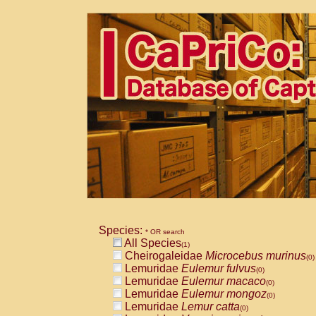
Species:
* OR search
All Species
(1)
Cheirogaleidae
Microcebus murinus
(0)
Lemuridae
Eulemur fulvus
(0)
Lemuridae
Eulemur macaco
(0)
Lemuridae
Eulemur mongoz
(0)
Lemuridae
Lemur catta
(0)