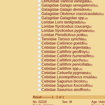
Lemuridae
Varecia variegata
(0)
Galagidae
Galago senegalensis
(0)
Galagidae
Galago demidovii
(0)
Galagidae
Otolemur crassicaudatus
(0)
Galagidae
Galagidae
spp.
(0)
Loridae
Loris tardigradus
(0)
Loridae
Nycticebus coucang
(0)
Loridae
Nycticebus pygmaeus
(0)
Loridae
Perodicticus potto
(0)
Tarsiidae
Tarsius syrichta
(0)
Cebidae
Callimico goeldii
(0)
Cebidae
Callithrix argentata
(0)
Cebidae
Callithrix geoffroyi
(0)
Cebidae
Callithrix humeralifer
(0)
Cebidae
Callithrix jacchus
(0)
Cebidae
Callithrix penicillata
(0)
Cebidae
Callithrix
spp.
(0)
Cebidae
Cebuella pygmaea
(0)
Cebidae
Leontopithecus rosalia
(0)
Cebidae
Saguinus bicolor
(0)
Cebidae
Saguinus fuscicollis
(0)
Cebidae
Saguinus geoffroyi
(0)
Cebidae
Saguinus imperator
(0)
Result-----------1 - 1 of 1
Cebidae
Saguinus labiatus
(0)
No: 02220
Sex: M
Age: Unk
Cebidae
Saguinus leucopus
(0)