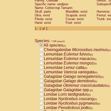
Family: Cebidae
Genus:
S
Cebidae
Saguinus midas
(0)
Specific name:
oedipus
Subspecif
Cebidae
Saguinus mystax
(0)
Name: Cotton-top Tamarin
Cebidae
Saguinus nigricollis
Skull: parts
Mandible: exist
(0)
Humerus: 
Cebidae
Saguinus oedipus
Ulna: exist
Scapula: exist
Femur: ex
(1)
Fibula: exist
Coxae: exist
Trunk: exi
Cebidae
Saguinus weddelli
(0)
Hand: exist
Foot: exist
Cebidae
Saguinus
spp.
(0)
Cebidae
Aotus trivirgatus
1 - 1 of 1
(0)
Cebidae
Cebus albifrons
(0)
Cebidae
Cebus apella
(0)
Species:
Cebidae
Cebus capucinus
* OR search
(0)
All species
Cebidae
Cebus nigrivittatus
(1)
(0)
Cheirogaleidae
Microcebus murinus
Cebidae
Cebus
spp.
(0)
(0)
Lemuridae
Eulemur fulvus
Cebidae
Saimiri boliviensis
(0)
(0)
Lemuridae
Eulemur macaco
Cebidae
Saimiri sciureus
(0)
(0)
Lemuridae
Eulemur mongoz
Atelidae
Alouatta caraya
(0)
(0)
Lemuridae
Lemur catta
Atelidae
Alouatta fusca
(0)
(0)
Lemuridae
Varecia variegata
Atelidae
Alouatta seniculus
(0)
(0)
Galagidae
Galago senegalensis
Atelidae
Alouatta
spp.
(0)
(0)
Galagidae
Galago demidovii
Atelidae
Ateles belzebuth
(0)
(0)
Galagidae
Otolemur crassicaudatus
Atelidae
Ateles geoffroyi
(0)
(0)
Galagidae
Galagidae
spp.
Atelidae
Ateles paniscus
(0)
(0)
Loridae
Loris tardigradus
Atelidae
Ateles
spp.
(0)
(0)
Loridae
Nycticebus coucang
Atelidae
Lagothrix lagothricha
(0)
(0)
Loridae
Nycticebus pygmaeus
Atelidae
Lagothrix lagothricha cana
(0)
(0)
Loridae
Perodicticus potto
Pitheciidae
Cacajao calvus rubicundu
(0)