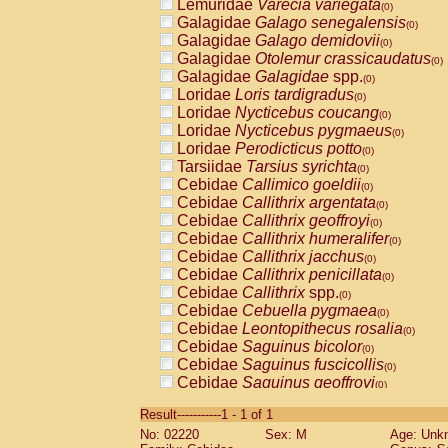
Lemuridae
Varecia variegata
(0)
Galagidae
Galago senegalensis
(0)
Galagidae
Galago demidovii
(0)
Galagidae
Otolemur crassicaudatus
(0)
Galagidae
Galagidae
spp.
(0)
Loridae
Loris tardigradus
(0)
Loridae
Nycticebus coucang
(0)
Loridae
Nycticebus pygmaeus
(0)
Loridae
Perodicticus potto
(0)
Tarsiidae
Tarsius syrichta
(0)
Cebidae
Callimico goeldii
(0)
Cebidae
Callithrix argentata
(0)
Cebidae
Callithrix geoffroyi
(0)
Cebidae
Callithrix humeralifer
(0)
Cebidae
Callithrix jacchus
(0)
Cebidae
Callithrix penicillata
(0)
Cebidae
Callithrix
spp.
(0)
Cebidae
Cebuella pygmaea
(0)
Cebidae
Leontopithecus rosalia
(0)
Cebidae
Saguinus bicolor
(0)
Cebidae
Saguinus fuscicollis
(0)
Cebidae
Saguinus geoffroyi
(0)
Cebidae
Saguinus imperator
(0)
Result-----------1 - 1 of 1
Cebidae
Saguinus labiatus
(0)
No: 02220
Sex: M
Age: Unk
Cebidae
Saguinus leucopus
(0)