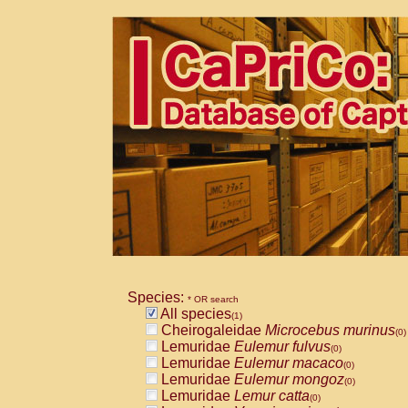
Species:
* OR search
All species
(1)
Cheirogaleidae
Microcebus murinus
(0)
Lemuridae
Eulemur fulvus
(0)
Lemuridae
Eulemur macaco
(0)
Lemuridae
Eulemur mongoz
(0)
Lemuridae
Lemur catta
(0)