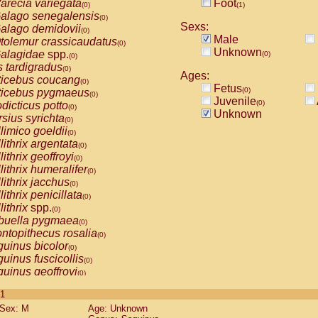
arecia variegata
Foot
(0)
(1)
alago senegalensis
(0)
Sexs:
alago demidovii
(0)
Male
tolemur crassicaudatus
(0)
Unknown
alagidae
spp.
(0)
(0)
s tardigradus
(0)
Ages:
ticebus coucang
(0)
Fetus
(0)
ticebus pygmaeus
(0)
Juvenile
(0)
dicticus potto
(0)
Unknown
rsius syrichta
(0)
limico goeldii
(0)
lithrix argentata
(0)
lithrix geoffroyi
(0)
lithrix humeralifer
(0)
lithrix jacchus
(0)
lithrix penicillata
(0)
lithrix
spp.
(0)
buella pygmaea
(0)
ntopithecus rosalia
(0)
uinus bicolor
(0)
uinus fuscicollis
(0)
uinus geoffroyi
(0)
uinus imperator
(0)
 1
uinus labiatus
(0)
Sex: M
Age: Unknown
guinus leucopus
(0)