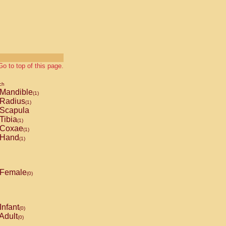
Go to top of this page.
ch
Mandible
(1)
Radius
(1)
Scapula
Tibia
(1)
Coxae
(1)
Hand
(1)
Female
(0)
Infant
(0)
Adult
(0)