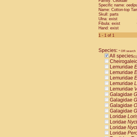
Family: Cebidae
Cebidae
Sa
Specific name:
oedip
Cebidae
Sa
Name: Cotton-top Ta
Cebidae
Sag
Skull: parts
Cebidae
Sa
Ulna: exist
Fibula: exist
Cebidae
Sag
Hand: exist
Cebidae
Sa
Cebidae
Aot
1 - 1 of 1
Cebidae
Ceb
Cebidae
Ceb
Species:
Cebidae
Ce
* OR search
All species
Cebidae
Ceb
(1)
Cheirogalei
Cebidae
Ce
Lemuridae
E
Cebidae
Sai
Lemuridae
E
Cebidae
Sai
Lemuridae
E
Atelidae
Alo
Lemuridae
L
Atelidae
Alo
Lemuridae
V
Atelidae
Alo
Galagidae
G
Atelidae
Alo
Galagidae
G
Atelidae
Ate
Galagidae
O
Atelidae
Ate
Galagidae
G
Atelidae
Ate
Loridae
Lori
Atelidae
Ate
Loridae
Nyc
Atelidae
Lag
Loridae
Nyc
Atelidae
Lag
Loridae
Pero
Pitheciidae