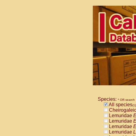
Species:
* OR search
All species
(1)
Cheirogalei
Lemuridae
E
Lemuridae
E
Lemuridae
E
Lemuridae
L