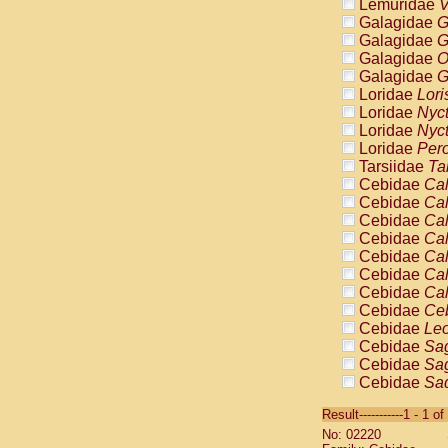
Lemuridae
V
Galagidae
G
Galagidae
G
Galagidae
O
Galagidae
G
Loridae
Lori
Loridae
Nyc
Loridae
Nyc
Loridae
Pero
Tarsiidae
Ta
Cebidae
Cal
Cebidae
Cal
Cebidae
Cal
Cebidae
Cal
Cebidae
Cal
Cebidae
Cal
Cebidae
Cal
Cebidae
Ce
Cebidae
Leo
Cebidae
Sag
Cebidae
Sag
Cebidae
Sag
Cebidae
Sag
Result-----------1 - 1 of
Cebidae
Sag
No: 02220
Cebidae
Sa