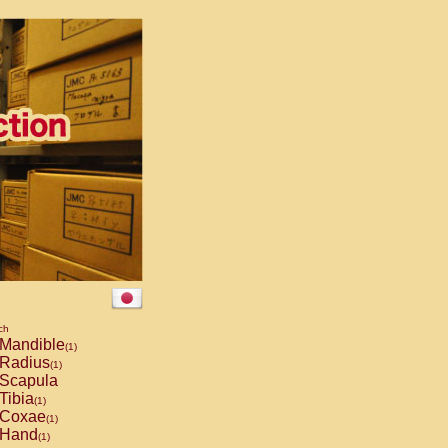
ch
Mandible
(1)
Radius
(1)
Scapula
Tibia
(1)
Coxae
(1)
Hand
(1)