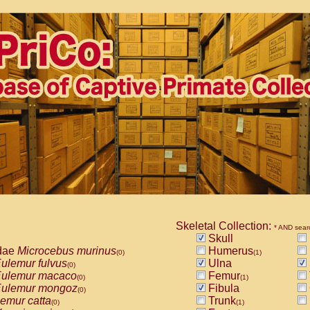
Skeletal Collection:
* AND sear
Skull
dae
Microcebus murinus
Humerus
(0)
(1)
ulemur fulvus
Ulna
(0)
ulemur macaco
Femur
(0)
(1)
ulemur mongoz
Fibula
(0)
emur catta
Trunk
(0)
(1)