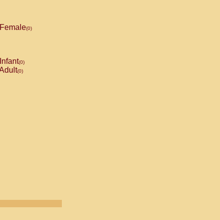
Female
(0)
Infant
(0)
Adult
(0)