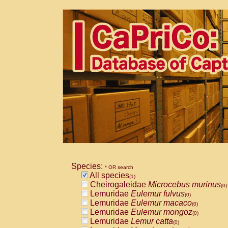
Species:
* OR search
All species
(1)
Cheirogaleidae
Microcebus murinus
(0)
Lemuridae
Eulemur fulvus
(0)
Lemuridae
Eulemur macaco
(0)
Lemuridae
Eulemur mongoz
(0)
Lemuridae
Lemur catta
(0)