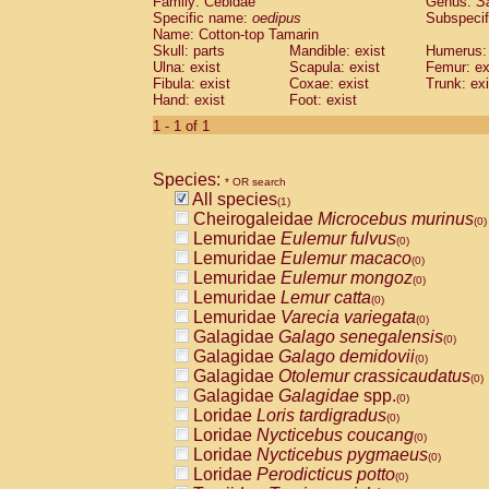
Family: Cebidae
Genus:
S
Cebidae
Saguinus midas
(0)
Specific name:
oedipus
Subspecif
Cebidae
Saguinus mystax
(0)
Name: Cotton-top Tamarin
Cebidae
Saguinus nigricollis
Skull: parts
Mandible: exist
(0)
Humerus: 
Cebidae
Saguinus oedipus
Ulna: exist
Scapula: exist
Femur: ex
(1)
Fibula: exist
Coxae: exist
Trunk: exi
Cebidae
Saguinus weddelli
(0)
Hand: exist
Foot: exist
Cebidae
Saguinus
spp.
(0)
Cebidae
Aotus trivirgatus
1 - 1 of 1
(0)
Cebidae
Cebus albifrons
(0)
Cebidae
Cebus apella
(0)
Species:
Cebidae
Cebus capucinus
* OR search
(0)
All species
Cebidae
Cebus nigrivittatus
(1)
(0)
Cheirogaleidae
Microcebus murinus
Cebidae
Cebus
spp.
(0)
(0)
Lemuridae
Eulemur fulvus
Cebidae
Saimiri boliviensis
(0)
(0)
Lemuridae
Eulemur macaco
Cebidae
Saimiri sciureus
(0)
(0)
Lemuridae
Eulemur mongoz
Atelidae
Alouatta caraya
(0)
(0)
Lemuridae
Lemur catta
Atelidae
Alouatta fusca
(0)
(0)
Lemuridae
Varecia variegata
Atelidae
Alouatta seniculus
(0)
(0)
Galagidae
Galago senegalensis
Atelidae
Alouatta
spp.
(0)
(0)
Galagidae
Galago demidovii
Atelidae
Ateles belzebuth
(0)
(0)
Galagidae
Otolemur crassicaudatus
Atelidae
Ateles geoffroyi
(0)
(0)
Galagidae
Galagidae
spp.
Atelidae
Ateles paniscus
(0)
(0)
Loridae
Loris tardigradus
Atelidae
Ateles
spp.
(0)
(0)
Loridae
Nycticebus coucang
Atelidae
Lagothrix lagothricha
(0)
(0)
Loridae
Nycticebus pygmaeus
Atelidae
Lagothrix lagothricha cana
(0)
(0)
Loridae
Perodicticus potto
Pitheciidae
Cacajao calvus rubicundu
(0)