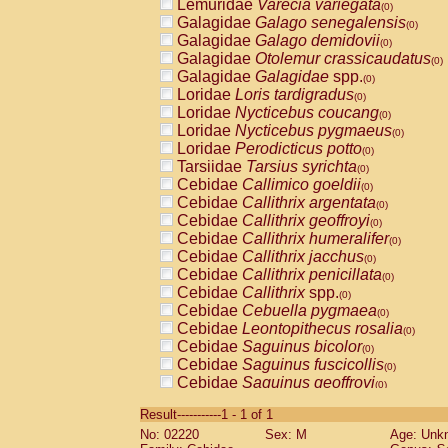
Lemuridae
Varecia variegata
(0)
Galagidae
Galago senegalensis
(0)
Galagidae
Galago demidovii
(0)
Galagidae
Otolemur crassicaudatus
(0)
Galagidae
Galagidae
spp.
(0)
Loridae
Loris tardigradus
(0)
Loridae
Nycticebus coucang
(0)
Loridae
Nycticebus pygmaeus
(0)
Loridae
Perodicticus potto
(0)
Tarsiidae
Tarsius syrichta
(0)
Cebidae
Callimico goeldii
(0)
Cebidae
Callithrix argentata
(0)
Cebidae
Callithrix geoffroyi
(0)
Cebidae
Callithrix humeralifer
(0)
Cebidae
Callithrix jacchus
(0)
Cebidae
Callithrix penicillata
(0)
Cebidae
Callithrix
spp.
(0)
Cebidae
Cebuella pygmaea
(0)
Cebidae
Leontopithecus rosalia
(0)
Cebidae
Saguinus bicolor
(0)
Cebidae
Saguinus fuscicollis
(0)
Cebidae
Saguinus geoffroyi
(0)
Cebidae
Saguinus imperator
(0)
Result-----------1 - 1 of 1
Cebidae
Saguinus labiatus
(0)
No: 02220
Sex: M
Age: Unk
Cebidae
Saguinus leucopus
(0)