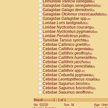
Lemuridae
Varecia variegata
(0)
Galagidae
Galago senegalensis
(0)
Galagidae
Galago demidovii
(0)
Galagidae
Otolemur crassicaudatus
(0)
Galagidae
Galagidae
spp.
(0)
Loridae
Loris tardigradus
(0)
Loridae
Nycticebus coucang
(0)
Loridae
Nycticebus pygmaeus
(0)
Loridae
Perodicticus potto
(0)
Tarsiidae
Tarsius syrichta
(0)
Cebidae
Callimico goeldii
(0)
Cebidae
Callithrix argentata
(0)
Cebidae
Callithrix geoffroyi
(0)
Cebidae
Callithrix humeralifer
(0)
Cebidae
Callithrix jacchus
(0)
Cebidae
Callithrix penicillata
(0)
Cebidae
Callithrix
spp.
(0)
Cebidae
Cebuella pygmaea
(0)
Cebidae
Leontopithecus rosalia
(0)
Cebidae
Saguinus bicolor
(0)
Cebidae
Saguinus fuscicollis
(0)
Cebidae
Saguinus geoffroyi
(0)
Cebidae
Saguinus imperator
(0)
Result-----------1 - 1 of 1
Cebidae
Saguinus labiatus
(0)
No: 02220
Sex: M
Age: Unk
Cebidae
Saguinus leucopus
(0)