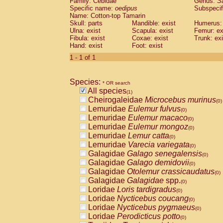
Family: Cebidae
Genus:
S
Cebidae
Saguinus midas
(0)
Specific name:
oedipus
Subspecif
Cebidae
Saguinus mystax
(0)
Name: Cotton-top Tamarin
Cebidae
Saguinus nigricollis
Skull: parts
Mandible: exist
(0)
Humerus: 
Cebidae
Saguinus oedipus
Ulna: exist
Scapula: exist
Femur: ex
(1)
Fibula: exist
Coxae: exist
Trunk: exi
Cebidae
Saguinus weddelli
(0)
Hand: exist
Foot: exist
Cebidae
Saguinus
spp.
(0)
Cebidae
Aotus trivirgatus
1 - 1 of 1
(0)
Cebidae
Cebus albifrons
(0)
Cebidae
Cebus apella
(0)
Species:
Cebidae
Cebus capucinus
* OR search
(0)
All species
Cebidae
Cebus nigrivittatus
(1)
(0)
Cheirogaleidae
Microcebus murinus
Cebidae
Cebus
spp.
(0)
(0)
Lemuridae
Eulemur fulvus
Cebidae
Saimiri boliviensis
(0)
(0)
Lemuridae
Eulemur macaco
Cebidae
Saimiri sciureus
(0)
(0)
Lemuridae
Eulemur mongoz
Atelidae
Alouatta caraya
(0)
(0)
Lemuridae
Lemur catta
Atelidae
Alouatta fusca
(0)
(0)
Lemuridae
Varecia variegata
Atelidae
Alouatta seniculus
(0)
(0)
Galagidae
Galago senegalensis
Atelidae
Alouatta
spp.
(0)
(0)
Galagidae
Galago demidovii
Atelidae
Ateles belzebuth
(0)
(0)
Galagidae
Otolemur crassicaudatus
Atelidae
Ateles geoffroyi
(0)
(0)
Galagidae
Galagidae
spp.
Atelidae
Ateles paniscus
(0)
(0)
Loridae
Loris tardigradus
Atelidae
Ateles
spp.
(0)
(0)
Loridae
Nycticebus coucang
Atelidae
Lagothrix lagothricha
(0)
(0)
Loridae
Nycticebus pygmaeus
Atelidae
Lagothrix lagothricha cana
(0)
(0)
Loridae
Perodicticus potto
Pitheciidae
Cacajao calvus rubicundu
(0)