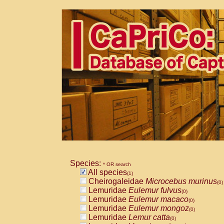
Species:
* OR search
All species
(1)
Cheirogaleidae
Microcebus murinus
(0)
Lemuridae
Eulemur fulvus
(0)
Lemuridae
Eulemur macaco
(0)
Lemuridae
Eulemur mongoz
(0)
Lemuridae
Lemur catta
(0)