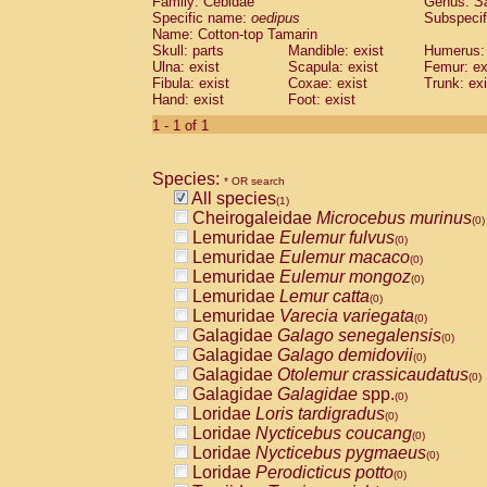
Family: Cebidae
Genus:
S
Cebidae
Saguinus midas
(0)
Specific name:
oedipus
Subspecif
Cebidae
Saguinus mystax
(0)
Name: Cotton-top Tamarin
Cebidae
Saguinus nigricollis
Skull: parts
Mandible: exist
(0)
Humerus: 
Cebidae
Saguinus oedipus
Ulna: exist
Scapula: exist
Femur: ex
(1)
Fibula: exist
Coxae: exist
Trunk: exi
Cebidae
Saguinus weddelli
(0)
Hand: exist
Foot: exist
Cebidae
Saguinus
spp.
(0)
Cebidae
Aotus trivirgatus
1 - 1 of 1
(0)
Cebidae
Cebus albifrons
(0)
Cebidae
Cebus apella
(0)
Species:
Cebidae
Cebus capucinus
* OR search
(0)
All species
Cebidae
Cebus nigrivittatus
(1)
(0)
Cheirogaleidae
Microcebus murinus
Cebidae
Cebus
spp.
(0)
(0)
Lemuridae
Eulemur fulvus
Cebidae
Saimiri boliviensis
(0)
(0)
Lemuridae
Eulemur macaco
Cebidae
Saimiri sciureus
(0)
(0)
Lemuridae
Eulemur mongoz
Atelidae
Alouatta caraya
(0)
(0)
Lemuridae
Lemur catta
Atelidae
Alouatta fusca
(0)
(0)
Lemuridae
Varecia variegata
Atelidae
Alouatta seniculus
(0)
(0)
Galagidae
Galago senegalensis
Atelidae
Alouatta
spp.
(0)
(0)
Galagidae
Galago demidovii
Atelidae
Ateles belzebuth
(0)
(0)
Galagidae
Otolemur crassicaudatus
Atelidae
Ateles geoffroyi
(0)
(0)
Galagidae
Galagidae
spp.
Atelidae
Ateles paniscus
(0)
(0)
Loridae
Loris tardigradus
Atelidae
Ateles
spp.
(0)
(0)
Loridae
Nycticebus coucang
Atelidae
Lagothrix lagothricha
(0)
(0)
Loridae
Nycticebus pygmaeus
Atelidae
Lagothrix lagothricha cana
(0)
(0)
Loridae
Perodicticus potto
Pitheciidae
Cacajao calvus rubicundu
(0)