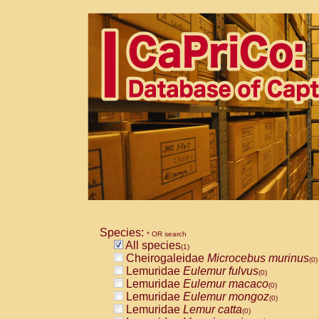
Species:
* OR search
All species
(1)
Cheirogaleidae
Microcebus murinus
(0)
Lemuridae
Eulemur fulvus
(0)
Lemuridae
Eulemur macaco
(0)
Lemuridae
Eulemur mongoz
(0)
Lemuridae
Lemur catta
(0)