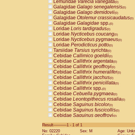
Lemuridae
Varecia variegata
(0)
Galagidae
Galago senegalensis
(0)
Galagidae
Galago demidovii
(0)
Galagidae
Otolemur crassicaudatus
(0)
Galagidae
Galagidae
spp.
(0)
Loridae
Loris tardigradus
(0)
Loridae
Nycticebus coucang
(0)
Loridae
Nycticebus pygmaeus
(0)
Loridae
Perodicticus potto
(0)
Tarsiidae
Tarsius syrichta
(0)
Cebidae
Callimico goeldii
(0)
Cebidae
Callithrix argentata
(0)
Cebidae
Callithrix geoffroyi
(0)
Cebidae
Callithrix humeralifer
(0)
Cebidae
Callithrix jacchus
(0)
Cebidae
Callithrix penicillata
(0)
Cebidae
Callithrix
spp.
(0)
Cebidae
Cebuella pygmaea
(0)
Cebidae
Leontopithecus rosalia
(0)
Cebidae
Saguinus bicolor
(0)
Cebidae
Saguinus fuscicollis
(0)
Cebidae
Saguinus geoffroyi
(0)
Cebidae
Saguinus imperator
(0)
Result-----------1 - 1 of 1
Cebidae
Saguinus labiatus
(0)
No: 02220
Sex: M
Age: Unk
Cebidae
Saguinus leucopus
(0)