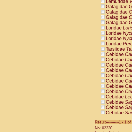
Lemuridae
V
Galagidae
G
Galagidae
G
Galagidae
O
Galagidae
G
Loridae
Lori
Loridae
Nyc
Loridae
Nyc
Loridae
Pero
Tarsiidae
Ta
Cebidae
Cal
Cebidae
Cal
Cebidae
Cal
Cebidae
Cal
Cebidae
Cal
Cebidae
Cal
Cebidae
Cal
Cebidae
Ce
Cebidae
Leo
Cebidae
Sag
Cebidae
Sag
Cebidae
Sag
Cebidae
Sag
Result-----------1 - 1 of
Cebidae
Sag
No: 02220
Cebidae
Sa