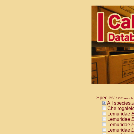
Species:
* OR search
All species
(1)
Cheirogalei
Lemuridae
E
Lemuridae
E
Lemuridae
E
Lemuridae
L