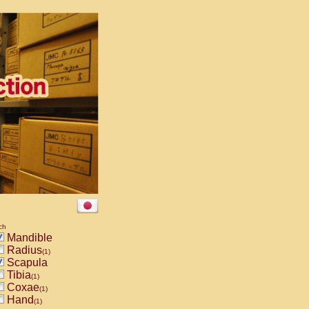
ch
Mandible
Radius
(1)
Scapula
Tibia
(1)
Coxae
(1)
Hand
(1)