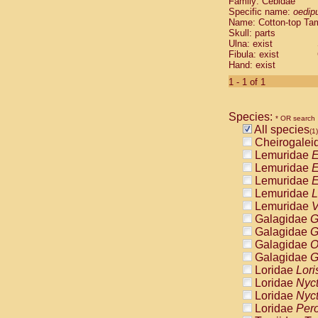
Family: Cebidae
Cebidae
Sa
Specific name:
oedip
Cebidae
Sa
Name: Cotton-top Ta
Cebidae
Sag
Skull: parts
Cebidae
Sa
Ulna: exist
Fibula: exist
Cebidae
Sag
Hand: exist
Cebidae
Sa
Cebidae
Aot
1 - 1 of 1
Cebidae
Ceb
Cebidae
Ceb
Species:
Cebidae
Ce
* OR search
All species
Cebidae
Ceb
(1)
Cheirogalei
Cebidae
Ce
Lemuridae
E
Cebidae
Sai
Lemuridae
E
Cebidae
Sai
Lemuridae
E
Atelidae
Alo
Lemuridae
L
Atelidae
Alo
Lemuridae
V
Atelidae
Alo
Galagidae
G
Atelidae
Alo
Galagidae
G
Atelidae
Ate
Galagidae
O
Atelidae
Ate
Galagidae
G
Atelidae
Ate
Loridae
Lori
Atelidae
Ate
Loridae
Nyc
Atelidae
Lag
Loridae
Nyc
Atelidae
Lag
Loridae
Pero
Pitheciidae