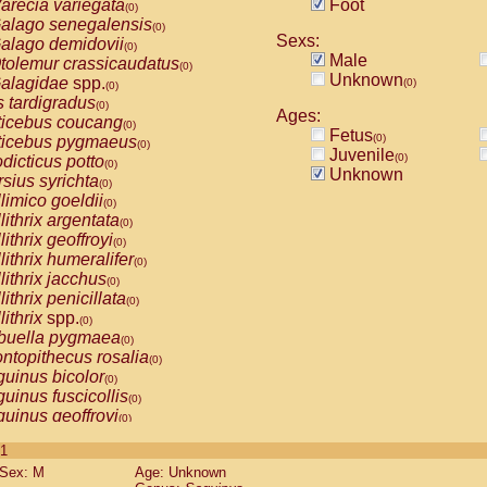
arecia variegata
Foot
(0)
alago senegalensis
(0)
Sexs:
alago demidovii
(0)
Male
tolemur crassicaudatus
(0)
Unknown
alagidae
spp.
(0)
(0)
s tardigradus
(0)
Ages:
ticebus coucang
(0)
Fetus
(0)
ticebus pygmaeus
(0)
Juvenile
(0)
dicticus potto
(0)
Unknown
rsius syrichta
(0)
limico goeldii
(0)
lithrix argentata
(0)
lithrix geoffroyi
(0)
lithrix humeralifer
(0)
lithrix jacchus
(0)
lithrix penicillata
(0)
lithrix
spp.
(0)
buella pygmaea
(0)
ntopithecus rosalia
(0)
uinus bicolor
(0)
uinus fuscicollis
(0)
uinus geoffroyi
(0)
uinus imperator
(0)
 1
uinus labiatus
(0)
Sex: M
Age: Unknown
guinus leucopus
(0)