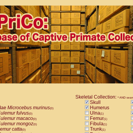
Skeletal Collection:
* AND sear
Skull
dae
Microcebus murinus
Humerus
(0)
ulemur fulvus
Ulna
(0)
(1)
ulemur macaco
Femur
(0)
(1)
ulemur mongoz
Fibula
(0)
(1)
emur catta
Trunk
(0)
(1)