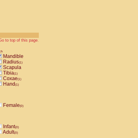
Go to top of this page.
ch
Mandible
Radius
(1)
Scapula
Tibia
(1)
Coxae
(1)
Hand
(1)
Female
(0)
Infant
(0)
Adult
(0)