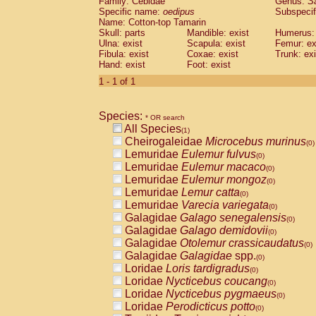
Family: Cebidae
Genus:
S
Cebidae
Saguinus midas
(0)
Specific name:
oedipus
Subspecif
Cebidae
Saguinus mystax
(0)
Name: Cotton-top Tamarin
Cebidae
Saguinus nigricollis
Skull: parts
Mandible: exist
(0)
Humerus: 
Cebidae
Saguinus oedipus
Ulna: exist
Scapula: exist
Femur: ex
(1)
Fibula: exist
Coxae: exist
Trunk: exi
Cebidae
Saguinus weddelli
(0)
Hand: exist
Foot: exist
Cebidae
Saguinus
spp.
(0)
Cebidae
Aotus trivirgatus
1 - 1 of 1
(0)
Cebidae
Cebus albifrons
(0)
Cebidae
Cebus apella
(0)
Species:
Cebidae
Cebus capucinus
* OR search
(0)
All Species
Cebidae
Cebus nigrivittatus
(1)
(0)
Cheirogaleidae
Microcebus murinus
Cebidae
Cebus
spp.
(0)
(0)
Lemuridae
Eulemur fulvus
Cebidae
Saimiri boliviensis
(0)
(0)
Lemuridae
Eulemur macaco
Cebidae
Saimiri sciureus
(0)
(0)
Lemuridae
Eulemur mongoz
Atelidae
Alouatta caraya
(0)
(0)
Lemuridae
Lemur catta
Atelidae
Alouatta fusca
(0)
(0)
Lemuridae
Varecia variegata
Atelidae
Alouatta seniculus
(0)
(0)
Galagidae
Galago senegalensis
Atelidae
Alouatta
spp.
(0)
(0)
Galagidae
Galago demidovii
Atelidae
Ateles belzebuth
(0)
(0)
Galagidae
Otolemur crassicaudatus
Atelidae
Ateles geoffroyi
(0)
(0)
Galagidae
Galagidae
spp.
Atelidae
Ateles paniscus
(0)
(0)
Loridae
Loris tardigradus
Atelidae
Ateles
spp.
(0)
(0)
Loridae
Nycticebus coucang
Atelidae
Lagothrix lagothricha
(0)
(0)
Loridae
Nycticebus pygmaeus
Atelidae
Lagothrix lagothricha cana
(0)
(0)
Loridae
Perodicticus potto
Pitheciidae
Cacajao calvus rubicundu
(0)