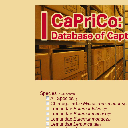
Species:
* OR search
All Species
(1)
Cheirogaleidae
Microcebus murinus
(0)
Lemuridae
Eulemur fulvus
(0)
Lemuridae
Eulemur macaco
(0)
Lemuridae
Eulemur mongoz
(0)
Lemuridae
Lemur catta
(0)