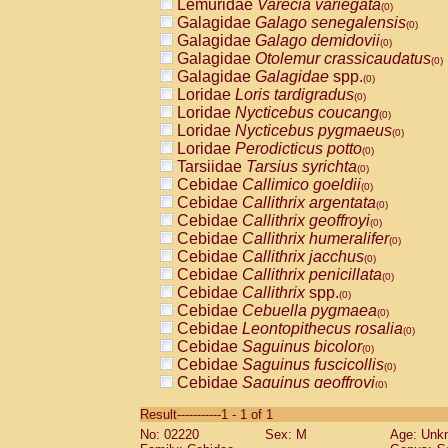
Lemuridae
Varecia variegata
(0)
Galagidae
Galago senegalensis
(0)
Galagidae
Galago demidovii
(0)
Galagidae
Otolemur crassicaudatus
(0)
Galagidae
Galagidae
spp.
(0)
Loridae
Loris tardigradus
(0)
Loridae
Nycticebus coucang
(0)
Loridae
Nycticebus pygmaeus
(0)
Loridae
Perodicticus potto
(0)
Tarsiidae
Tarsius syrichta
(0)
Cebidae
Callimico goeldii
(0)
Cebidae
Callithrix argentata
(0)
Cebidae
Callithrix geoffroyi
(0)
Cebidae
Callithrix humeralifer
(0)
Cebidae
Callithrix jacchus
(0)
Cebidae
Callithrix penicillata
(0)
Cebidae
Callithrix
spp.
(0)
Cebidae
Cebuella pygmaea
(0)
Cebidae
Leontopithecus rosalia
(0)
Cebidae
Saguinus bicolor
(0)
Cebidae
Saguinus fuscicollis
(0)
Cebidae
Saguinus geoffroyi
(0)
Cebidae
Saguinus imperator
(0)
Result-----------1 - 1 of 1
Cebidae
Saguinus labiatus
(0)
No: 02220
Sex: M
Age: Unk
Cebidae
Saguinus leucopus
(0)