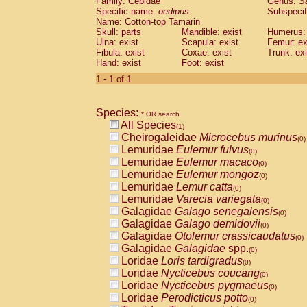
Family: Cebidae
Genus:
S
Cebidae
Saguinus midas
(0)
Specific name:
oedipus
Subspecif
Cebidae
Saguinus mystax
(0)
Name: Cotton-top Tamarin
Cebidae
Saguinus nigricollis
Skull: parts
Mandible: exist
(0)
Humerus: 
Cebidae
Saguinus oedipus
Ulna: exist
Scapula: exist
Femur: ex
(1)
Fibula: exist
Coxae: exist
Trunk: exi
Cebidae
Saguinus weddelli
(0)
Hand: exist
Foot: exist
Cebidae
Saguinus
spp.
(0)
Cebidae
Aotus trivirgatus
1 - 1 of 1
(0)
Cebidae
Cebus albifrons
(0)
Cebidae
Cebus apella
(0)
Species:
Cebidae
Cebus capucinus
* OR search
(0)
All Species
Cebidae
Cebus nigrivittatus
(1)
(0)
Cheirogaleidae
Microcebus murinus
Cebidae
Cebus
spp.
(0)
(0)
Lemuridae
Eulemur fulvus
Cebidae
Saimiri boliviensis
(0)
(0)
Lemuridae
Eulemur macaco
Cebidae
Saimiri sciureus
(0)
(0)
Lemuridae
Eulemur mongoz
Atelidae
Alouatta caraya
(0)
(0)
Lemuridae
Lemur catta
Atelidae
Alouatta fusca
(0)
(0)
Lemuridae
Varecia variegata
Atelidae
Alouatta seniculus
(0)
(0)
Galagidae
Galago senegalensis
Atelidae
Alouatta
spp.
(0)
(0)
Galagidae
Galago demidovii
Atelidae
Ateles belzebuth
(0)
(0)
Galagidae
Otolemur crassicaudatus
Atelidae
Ateles geoffroyi
(0)
(0)
Galagidae
Galagidae
spp.
Atelidae
Ateles paniscus
(0)
(0)
Loridae
Loris tardigradus
Atelidae
Ateles
spp.
(0)
(0)
Loridae
Nycticebus coucang
Atelidae
Lagothrix lagothricha
(0)
(0)
Loridae
Nycticebus pygmaeus
Atelidae
Lagothrix lagothricha cana
(0)
(0)
Loridae
Perodicticus potto
Pitheciidae
Cacajao calvus rubicundu
(0)