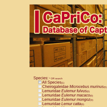
Species:
* OR search
All Species
(1)
Cheirogaleidae
Microcebus murinus
(0)
Lemuridae
Eulemur fulvus
(0)
Lemuridae
Eulemur macaco
(0)
Lemuridae
Eulemur mongoz
(0)
Lemuridae
Lemur catta
(0)