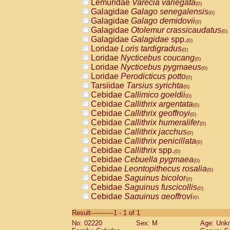
Lemuridae
Varecia variegata
(0)
Galagidae
Galago senegalensis
(0)
Galagidae
Galago demidovii
(0)
Galagidae
Otolemur crassicaudatus
(0)
Galagidae
Galagidae
spp.
(0)
Loridae
Loris tardigradus
(0)
Loridae
Nycticebus coucang
(0)
Loridae
Nycticebus pygmaeus
(0)
Loridae
Perodicticus potto
(0)
Tarsiidae
Tarsius syrichta
(0)
Cebidae
Callimico goeldii
(0)
Cebidae
Callithrix argentata
(0)
Cebidae
Callithrix geoffroyi
(0)
Cebidae
Callithrix humeralifer
(0)
Cebidae
Callithrix jacchus
(0)
Cebidae
Callithrix penicillata
(0)
Cebidae
Callithrix
spp.
(0)
Cebidae
Cebuella pygmaea
(0)
Cebidae
Leontopithecus rosalia
(0)
Cebidae
Saguinus bicolor
(0)
Cebidae
Saguinus fuscicollis
(0)
Cebidae
Saguinus geoffroyi
(0)
Cebidae
Saguinus imperator
(0)
Result-----------1 - 1 of 1
Cebidae
Saguinus labiatus
(0)
No: 02220
Sex: M
Age: Unk
Cebidae
Saguinus leucopus
(0)