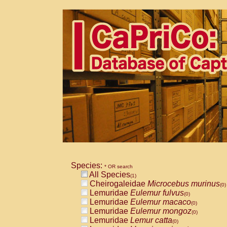
Species:
* OR search
All Species
(1)
Cheirogaleidae
Microcebus murinus
(0)
Lemuridae
Eulemur fulvus
(0)
Lemuridae
Eulemur macaco
(0)
Lemuridae
Eulemur mongoz
(0)
Lemuridae
Lemur catta
(0)