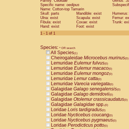
Family: Cebidae
Genus:
S
Cebidae
Saguinus midas
(0)
Specific name:
oedipus
Subspecif
Cebidae
Saguinus mystax
(0)
Name: Cotton-top Tamarin
Cebidae
Saguinus nigricollis
Skull: parts
Mandible: exist
(0)
Humerus: 
Cebidae
Saguinus oedipus
Ulna: exist
Scapula: exist
Femur: ex
(1)
Fibula: exist
Coxae: exist
Trunk: exi
Cebidae
Saguinus weddelli
(0)
Hand: exist
Foot: exist
Cebidae
Saguinus
spp.
(0)
Cebidae
Aotus trivirgatus
1 - 1 of 1
(0)
Cebidae
Cebus albifrons
(0)
Cebidae
Cebus apella
(0)
Species:
Cebidae
Cebus capucinus
* OR search
(0)
All Species
Cebidae
Cebus nigrivittatus
(1)
(0)
Cheirogaleidae
Microcebus murinus
Cebidae
Cebus
spp.
(0)
(0)
Lemuridae
Eulemur fulvus
Cebidae
Saimiri boliviensis
(0)
(0)
Lemuridae
Eulemur macaco
Cebidae
Saimiri sciureus
(0)
(0)
Lemuridae
Eulemur mongoz
Atelidae
Alouatta caraya
(0)
(0)
Lemuridae
Lemur catta
Atelidae
Alouatta fusca
(0)
(0)
Lemuridae
Varecia variegata
Atelidae
Alouatta seniculus
(0)
(0)
Galagidae
Galago senegalensis
Atelidae
Alouatta
spp.
(0)
(0)
Galagidae
Galago demidovii
Atelidae
Ateles belzebuth
(0)
(0)
Galagidae
Otolemur crassicaudatus
Atelidae
Ateles geoffroyi
(0)
(0)
Galagidae
Galagidae
spp.
Atelidae
Ateles paniscus
(0)
(0)
Loridae
Loris tardigradus
Atelidae
Ateles
spp.
(0)
(0)
Loridae
Nycticebus coucang
Atelidae
Lagothrix lagothricha
(0)
(0)
Loridae
Nycticebus pygmaeus
Atelidae
Lagothrix lagothricha cana
(0)
(0)
Loridae
Perodicticus potto
Pitheciidae
Cacajao calvus rubicundu
(0)