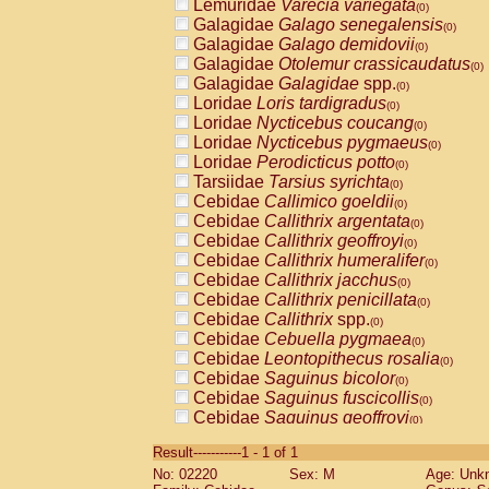
Lemuridae
Varecia variegata
(0)
Galagidae
Galago senegalensis
(0)
Galagidae
Galago demidovii
(0)
Galagidae
Otolemur crassicaudatus
(0)
Galagidae
Galagidae
spp.
(0)
Loridae
Loris tardigradus
(0)
Loridae
Nycticebus coucang
(0)
Loridae
Nycticebus pygmaeus
(0)
Loridae
Perodicticus potto
(0)
Tarsiidae
Tarsius syrichta
(0)
Cebidae
Callimico goeldii
(0)
Cebidae
Callithrix argentata
(0)
Cebidae
Callithrix geoffroyi
(0)
Cebidae
Callithrix humeralifer
(0)
Cebidae
Callithrix jacchus
(0)
Cebidae
Callithrix penicillata
(0)
Cebidae
Callithrix
spp.
(0)
Cebidae
Cebuella pygmaea
(0)
Cebidae
Leontopithecus rosalia
(0)
Cebidae
Saguinus bicolor
(0)
Cebidae
Saguinus fuscicollis
(0)
Cebidae
Saguinus geoffroyi
(0)
Cebidae
Saguinus imperator
(0)
Result-----------1 - 1 of 1
Cebidae
Saguinus labiatus
(0)
No: 02220
Sex: M
Age: Unk
Cebidae
Saguinus leucopus
(0)