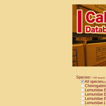
Species:
* OR search
All species
(1)
Cheirogalei
Lemuridae
E
Lemuridae
E
Lemuridae
E
Lemuridae
L