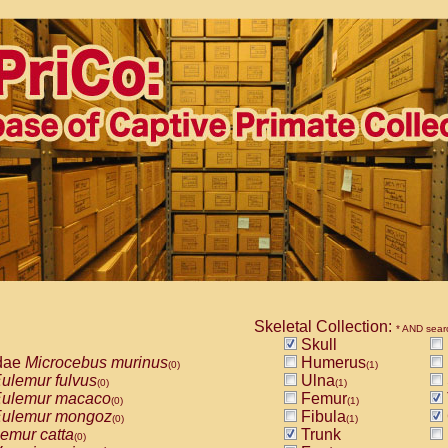
Skeletal Collection:
* AND sear
Skull
dae
Microcebus murinus
Humerus
(0)
(1)
ulemur fulvus
Ulna
(0)
(1)
ulemur macaco
Femur
(0)
(1)
ulemur mongoz
Fibula
(0)
(1)
emur catta
Trunk
(0)