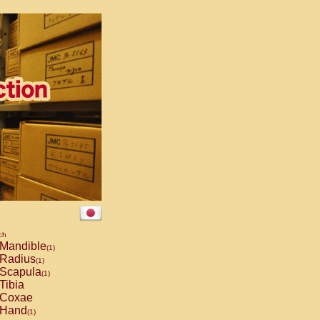
ch
Mandible
(1)
Radius
(1)
Scapula
(1)
Tibia
Coxae
Hand
(1)