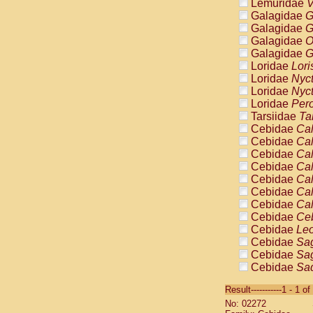
Lemuridae
V
Galagidae
G
Galagidae
G
Galagidae
O
Galagidae
G
Loridae
Lori
Loridae
Nyc
Loridae
Nyc
Loridae
Pero
Tarsiidae
Ta
Cebidae
Cal
Cebidae
Cal
Cebidae
Cal
Cebidae
Cal
Cebidae
Cal
Cebidae
Cal
Cebidae
Cal
Cebidae
Ce
Cebidae
Leo
Cebidae
Sag
Cebidae
Sag
Cebidae
Sag
Cebidae
Sag
Result-----------1 - 1 of
Cebidae
Sag
No: 02272
Cebidae
Sa