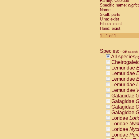
Family: Cebidae
Cebidae
Sa
Specific name:
nigrico
Cebidae
Sa
Name:
Cebidae
Sag
Skull: parts
Cebidae
Sa
Ulna: exist
Fibula: exist
Cebidae
Sag
Hand: exist
Cebidae
Sa
Cebidae
Aot
1 - 1 of 1
Cebidae
Ceb
Cebidae
Ceb
Species:
Cebidae
Ce
* OR search
All species
Cebidae
Ceb
(1)
Cheirogalei
Cebidae
Ce
Lemuridae
E
Cebidae
Sai
Lemuridae
E
Cebidae
Sai
Lemuridae
E
Atelidae
Alo
Lemuridae
L
Atelidae
Alo
Lemuridae
V
Atelidae
Alo
Galagidae
G
Atelidae
Alo
Galagidae
G
Atelidae
Ate
Galagidae
O
Atelidae
Ate
Galagidae
G
Atelidae
Ate
Loridae
Lori
Atelidae
Ate
Loridae
Nyc
Atelidae
Lag
Loridae
Nyc
Atelidae
Lag
Loridae
Pero
Pitheciidae