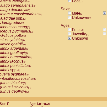
arecia variegata
Foot
(0)
(1)
alago senegalensis
(0)
Sexs:
alago demidovii
(0)
Male
tolemur crassicaudatus
(0)
(0)
Unknown
alagidae
spp.
(0)
(0)
s tardigradus
(0)
Ages:
ticebus coucang
(0)
Fetus
(0)
ticebus pygmaeus
(0)
Juvenile
(0)
dicticus potto
(0)
Unknown
rsius syrichta
(0)
limico goeldii
(0)
lithrix argentata
(0)
lithrix geoffroyi
(0)
lithrix humeralifer
(0)
lithrix jacchus
(0)
lithrix penicillata
(0)
lithrix
spp.
(0)
buella pygmaea
(0)
ntopithecus rosalia
(0)
uinus bicolor
(0)
uinus fuscicollis
(0)
uinus geoffroyi
(0)
uinus imperator
(0)
 1
uinus labiatus
(0)
Sex: F
Age: Unknown
guinus leucopus
(0)