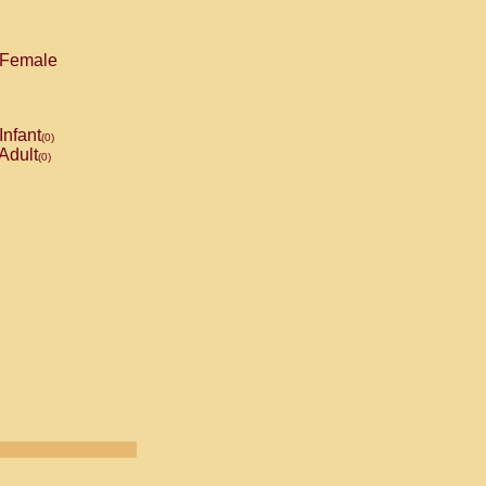
Female
Infant
(0)
Adult
(0)