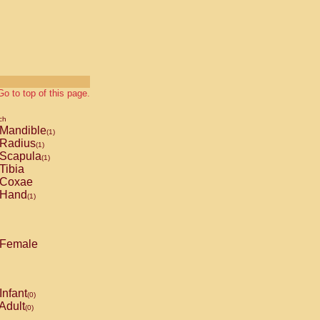
Go to top of this page.
ch
Mandible
(1)
Radius
(1)
Scapula
(1)
Tibia
Coxae
Hand
(1)
Female
Infant
(0)
Adult
(0)