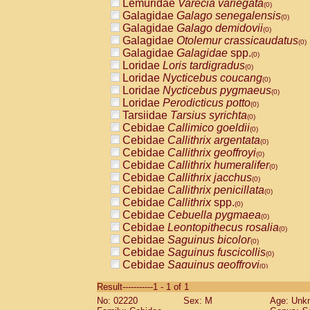
Lemuridae
Varecia variegata
(0)
Galagidae
Galago senegalensis
(0)
Galagidae
Galago demidovii
(0)
Galagidae
Otolemur crassicaudatus
(0)
Galagidae
Galagidae
spp.
(0)
Loridae
Loris tardigradus
(0)
Loridae
Nycticebus coucang
(0)
Loridae
Nycticebus pygmaeus
(0)
Loridae
Perodicticus potto
(0)
Tarsiidae
Tarsius syrichta
(0)
Cebidae
Callimico goeldii
(0)
Cebidae
Callithrix argentata
(0)
Cebidae
Callithrix geoffroyi
(0)
Cebidae
Callithrix humeralifer
(0)
Cebidae
Callithrix jacchus
(0)
Cebidae
Callithrix penicillata
(0)
Cebidae
Callithrix
spp.
(0)
Cebidae
Cebuella pygmaea
(0)
Cebidae
Leontopithecus rosalia
(0)
Cebidae
Saguinus bicolor
(0)
Cebidae
Saguinus fuscicollis
(0)
Cebidae
Saguinus geoffroyi
(0)
Cebidae
Saguinus imperator
(0)
Result-----------1 - 1 of 1
Cebidae
Saguinus labiatus
(0)
No: 02220
Sex: M
Age: Unk
Cebidae
Saguinus leucopus
(0)