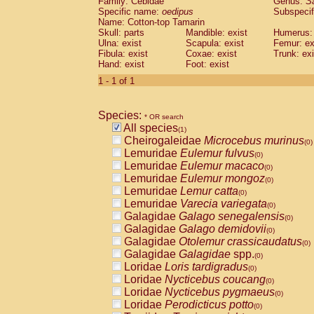
Family: Cebidae
Genus:
S
Cebidae
Saguinus midas
(0)
Specific name:
oedipus
Subspecif
Cebidae
Saguinus mystax
(0)
Name: Cotton-top Tamarin
Cebidae
Saguinus nigricollis
Skull: parts
Mandible: exist
(0)
Humerus: 
Cebidae
Saguinus oedipus
Ulna: exist
Scapula: exist
Femur: ex
(1)
Fibula: exist
Coxae: exist
Trunk: exi
Cebidae
Saguinus weddelli
(0)
Hand: exist
Foot: exist
Cebidae
Saguinus
spp.
(0)
Cebidae
Aotus trivirgatus
1 - 1 of 1
(0)
Cebidae
Cebus albifrons
(0)
Cebidae
Cebus apella
(0)
Species:
Cebidae
Cebus capucinus
* OR search
(0)
All species
Cebidae
Cebus nigrivittatus
(1)
(0)
Cheirogaleidae
Microcebus murinus
Cebidae
Cebus
spp.
(0)
(0)
Lemuridae
Eulemur fulvus
Cebidae
Saimiri boliviensis
(0)
(0)
Lemuridae
Eulemur macaco
Cebidae
Saimiri sciureus
(0)
(0)
Lemuridae
Eulemur mongoz
Atelidae
Alouatta caraya
(0)
(0)
Lemuridae
Lemur catta
Atelidae
Alouatta fusca
(0)
(0)
Lemuridae
Varecia variegata
Atelidae
Alouatta seniculus
(0)
(0)
Galagidae
Galago senegalensis
Atelidae
Alouatta
spp.
(0)
(0)
Galagidae
Galago demidovii
Atelidae
Ateles belzebuth
(0)
(0)
Galagidae
Otolemur crassicaudatus
Atelidae
Ateles geoffroyi
(0)
(0)
Galagidae
Galagidae
spp.
Atelidae
Ateles paniscus
(0)
(0)
Loridae
Loris tardigradus
Atelidae
Ateles
spp.
(0)
(0)
Loridae
Nycticebus coucang
Atelidae
Lagothrix lagothricha
(0)
(0)
Loridae
Nycticebus pygmaeus
Atelidae
Lagothrix lagothricha cana
(0)
(0)
Loridae
Perodicticus potto
Pitheciidae
Cacajao calvus rubicundu
(0)