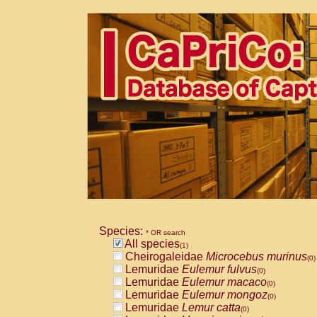
Species:
* OR search
All species
(1)
Cheirogaleidae
Microcebus murinus
(0)
Lemuridae
Eulemur fulvus
(0)
Lemuridae
Eulemur macaco
(0)
Lemuridae
Eulemur mongoz
(0)
Lemuridae
Lemur catta
(0)