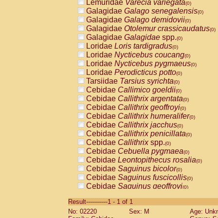
Lemuridae
Varecia variegata
(0)
Galagidae
Galago senegalensis
(0)
Galagidae
Galago demidovii
(0)
Galagidae
Otolemur crassicaudatus
(0)
Galagidae
Galagidae
spp.
(0)
Loridae
Loris tardigradus
(0)
Loridae
Nycticebus coucang
(0)
Loridae
Nycticebus pygmaeus
(0)
Loridae
Perodicticus potto
(0)
Tarsiidae
Tarsius syrichta
(0)
Cebidae
Callimico goeldii
(0)
Cebidae
Callithrix argentata
(0)
Cebidae
Callithrix geoffroyi
(0)
Cebidae
Callithrix humeralifer
(0)
Cebidae
Callithrix jacchus
(0)
Cebidae
Callithrix penicillata
(0)
Cebidae
Callithrix
spp.
(0)
Cebidae
Cebuella pygmaea
(0)
Cebidae
Leontopithecus rosalia
(0)
Cebidae
Saguinus bicolor
(0)
Cebidae
Saguinus fuscicollis
(0)
Cebidae
Saguinus geoffroyi
(0)
Cebidae
Saguinus imperator
(0)
Result-----------1 - 1 of 1
Cebidae
Saguinus labiatus
(0)
No: 02220
Sex: M
Age: Unk
Cebidae
Saguinus leucopus
(0)