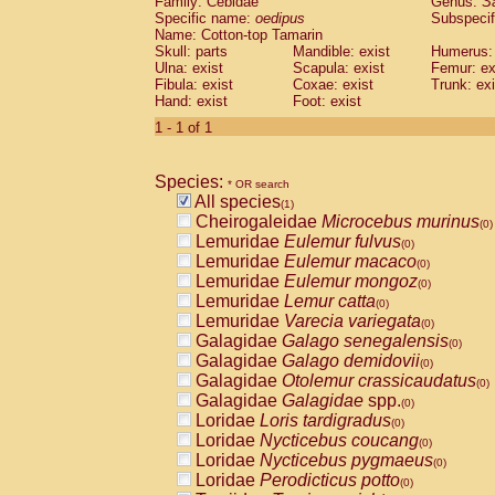
Family: Cebidae
Genus:
S
Cebidae
Saguinus midas
(0)
Specific name:
oedipus
Subspecif
Cebidae
Saguinus mystax
(0)
Name: Cotton-top Tamarin
Cebidae
Saguinus nigricollis
Skull: parts
Mandible: exist
(0)
Humerus: 
Cebidae
Saguinus oedipus
Ulna: exist
Scapula: exist
Femur: ex
(1)
Fibula: exist
Coxae: exist
Trunk: exi
Cebidae
Saguinus weddelli
(0)
Hand: exist
Foot: exist
Cebidae
Saguinus
spp.
(0)
Cebidae
Aotus trivirgatus
1 - 1 of 1
(0)
Cebidae
Cebus albifrons
(0)
Cebidae
Cebus apella
(0)
Species:
Cebidae
Cebus capucinus
* OR search
(0)
All species
Cebidae
Cebus nigrivittatus
(1)
(0)
Cheirogaleidae
Microcebus murinus
Cebidae
Cebus
spp.
(0)
(0)
Lemuridae
Eulemur fulvus
Cebidae
Saimiri boliviensis
(0)
(0)
Lemuridae
Eulemur macaco
Cebidae
Saimiri sciureus
(0)
(0)
Lemuridae
Eulemur mongoz
Atelidae
Alouatta caraya
(0)
(0)
Lemuridae
Lemur catta
Atelidae
Alouatta fusca
(0)
(0)
Lemuridae
Varecia variegata
Atelidae
Alouatta seniculus
(0)
(0)
Galagidae
Galago senegalensis
Atelidae
Alouatta
spp.
(0)
(0)
Galagidae
Galago demidovii
Atelidae
Ateles belzebuth
(0)
(0)
Galagidae
Otolemur crassicaudatus
Atelidae
Ateles geoffroyi
(0)
(0)
Galagidae
Galagidae
spp.
Atelidae
Ateles paniscus
(0)
(0)
Loridae
Loris tardigradus
Atelidae
Ateles
spp.
(0)
(0)
Loridae
Nycticebus coucang
Atelidae
Lagothrix lagothricha
(0)
(0)
Loridae
Nycticebus pygmaeus
Atelidae
Lagothrix lagothricha cana
(0)
(0)
Loridae
Perodicticus potto
Pitheciidae
Cacajao calvus rubicundu
(0)