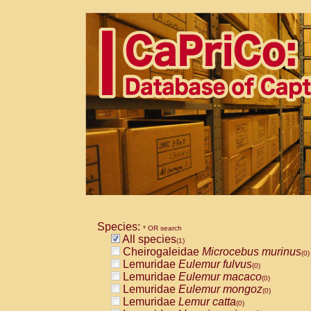
Species:
* OR search
All species
(1)
Cheirogaleidae
Microcebus murinus
(0)
Lemuridae
Eulemur fulvus
(0)
Lemuridae
Eulemur macaco
(0)
Lemuridae
Eulemur mongoz
(0)
Lemuridae
Lemur catta
(0)