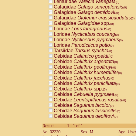
Lemuridae
Varecia variegata
(0)
Galagidae
Galago senegalensis
(0)
Galagidae
Galago demidovii
(0)
Galagidae
Otolemur crassicaudatus
(0)
Galagidae
Galagidae
spp.
(0)
Loridae
Loris tardigradus
(0)
Loridae
Nycticebus coucang
(0)
Loridae
Nycticebus pygmaeus
(0)
Loridae
Perodicticus potto
(0)
Tarsiidae
Tarsius syrichta
(0)
Cebidae
Callimico goeldii
(0)
Cebidae
Callithrix argentata
(0)
Cebidae
Callithrix geoffroyi
(0)
Cebidae
Callithrix humeralifer
(0)
Cebidae
Callithrix jacchus
(0)
Cebidae
Callithrix penicillata
(0)
Cebidae
Callithrix
spp.
(0)
Cebidae
Cebuella pygmaea
(0)
Cebidae
Leontopithecus rosalia
(0)
Cebidae
Saguinus bicolor
(0)
Cebidae
Saguinus fuscicollis
(0)
Cebidae
Saguinus geoffroyi
(0)
Cebidae
Saguinus imperator
(0)
Result-----------1 - 1 of 1
Cebidae
Saguinus labiatus
(0)
No: 02220
Sex: M
Age: Unk
Cebidae
Saguinus leucopus
(0)