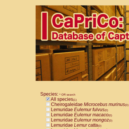
Species:
* OR search
All species
(1)
Cheirogaleidae
Microcebus murinus
(0)
Lemuridae
Eulemur fulvus
(0)
Lemuridae
Eulemur macaco
(0)
Lemuridae
Eulemur mongoz
(0)
Lemuridae
Lemur catta
(0)