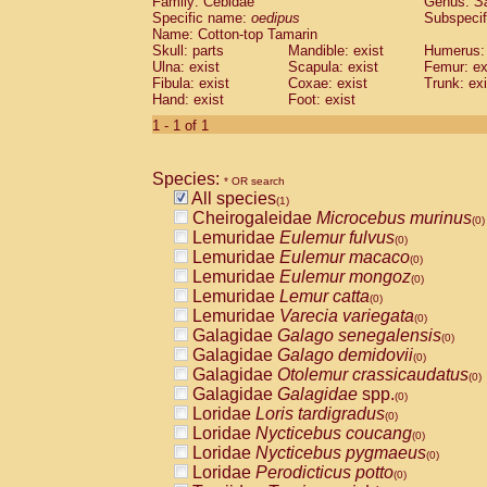
Family: Cebidae
Genus:
S
Cebidae
Saguinus midas
(0)
Specific name:
oedipus
Subspecif
Cebidae
Saguinus mystax
(0)
Name: Cotton-top Tamarin
Cebidae
Saguinus nigricollis
Skull: parts
Mandible: exist
(0)
Humerus: 
Cebidae
Saguinus oedipus
Ulna: exist
Scapula: exist
Femur: ex
(1)
Fibula: exist
Coxae: exist
Trunk: exi
Cebidae
Saguinus weddelli
(0)
Hand: exist
Foot: exist
Cebidae
Saguinus
spp.
(0)
Cebidae
Aotus trivirgatus
1 - 1 of 1
(0)
Cebidae
Cebus albifrons
(0)
Cebidae
Cebus apella
(0)
Species:
Cebidae
Cebus capucinus
* OR search
(0)
All species
Cebidae
Cebus nigrivittatus
(1)
(0)
Cheirogaleidae
Microcebus murinus
Cebidae
Cebus
spp.
(0)
(0)
Lemuridae
Eulemur fulvus
Cebidae
Saimiri boliviensis
(0)
(0)
Lemuridae
Eulemur macaco
Cebidae
Saimiri sciureus
(0)
(0)
Lemuridae
Eulemur mongoz
Atelidae
Alouatta caraya
(0)
(0)
Lemuridae
Lemur catta
Atelidae
Alouatta fusca
(0)
(0)
Lemuridae
Varecia variegata
Atelidae
Alouatta seniculus
(0)
(0)
Galagidae
Galago senegalensis
Atelidae
Alouatta
spp.
(0)
(0)
Galagidae
Galago demidovii
Atelidae
Ateles belzebuth
(0)
(0)
Galagidae
Otolemur crassicaudatus
Atelidae
Ateles geoffroyi
(0)
(0)
Galagidae
Galagidae
spp.
Atelidae
Ateles paniscus
(0)
(0)
Loridae
Loris tardigradus
Atelidae
Ateles
spp.
(0)
(0)
Loridae
Nycticebus coucang
Atelidae
Lagothrix lagothricha
(0)
(0)
Loridae
Nycticebus pygmaeus
Atelidae
Lagothrix lagothricha cana
(0)
(0)
Loridae
Perodicticus potto
Pitheciidae
Cacajao calvus rubicundu
(0)