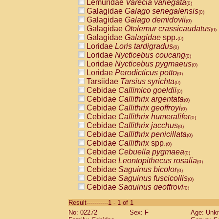
Lemuridae
Varecia variegata
(0)
Galagidae
Galago senegalensis
(0)
Galagidae
Galago demidovii
(0)
Galagidae
Otolemur crassicaudatus
(0)
Galagidae
Galagidae
spp.
(0)
Loridae
Loris tardigradus
(0)
Loridae
Nycticebus coucang
(0)
Loridae
Nycticebus pygmaeus
(0)
Loridae
Perodicticus potto
(0)
Tarsiidae
Tarsius syrichta
(0)
Cebidae
Callimico goeldii
(0)
Cebidae
Callithrix argentata
(0)
Cebidae
Callithrix geoffroyi
(0)
Cebidae
Callithrix humeralifer
(0)
Cebidae
Callithrix jacchus
(0)
Cebidae
Callithrix penicillata
(0)
Cebidae
Callithrix
spp.
(0)
Cebidae
Cebuella pygmaea
(0)
Cebidae
Leontopithecus rosalia
(0)
Cebidae
Saguinus bicolor
(0)
Cebidae
Saguinus fuscicollis
(0)
Cebidae
Saguinus geoffroyi
(0)
Cebidae
Saguinus imperator
(0)
Result-----------1 - 1 of 1
Cebidae
Saguinus labiatus
(0)
No: 02272
Sex: F
Age: Unk
Cebidae
Saguinus leucopus
(0)