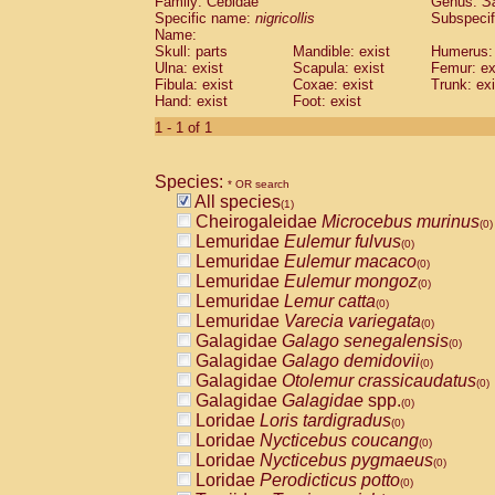
Family: Cebidae
Genus:
S
Cebidae
Saguinus midas
(0)
Specific name:
nigricollis
Subspecif
Cebidae
Saguinus mystax
(0)
Name:
Cebidae
Saguinus nigricollis
Skull: parts
Mandible: exist
(1)
Humerus: 
Cebidae
Saguinus oedipus
Ulna: exist
Scapula: exist
Femur: ex
(0)
Fibula: exist
Coxae: exist
Trunk: exi
Cebidae
Saguinus weddelli
(0)
Hand: exist
Foot: exist
Cebidae
Saguinus
spp.
(0)
Cebidae
Aotus trivirgatus
1 - 1 of 1
(0)
Cebidae
Cebus albifrons
(0)
Cebidae
Cebus apella
(0)
Species:
Cebidae
Cebus capucinus
* OR search
(0)
All species
Cebidae
Cebus nigrivittatus
(1)
(0)
Cheirogaleidae
Microcebus murinus
Cebidae
Cebus
spp.
(0)
(0)
Lemuridae
Eulemur fulvus
Cebidae
Saimiri boliviensis
(0)
(0)
Lemuridae
Eulemur macaco
Cebidae
Saimiri sciureus
(0)
(0)
Lemuridae
Eulemur mongoz
Atelidae
Alouatta caraya
(0)
(0)
Lemuridae
Lemur catta
Atelidae
Alouatta fusca
(0)
(0)
Lemuridae
Varecia variegata
Atelidae
Alouatta seniculus
(0)
(0)
Galagidae
Galago senegalensis
Atelidae
Alouatta
spp.
(0)
(0)
Galagidae
Galago demidovii
Atelidae
Ateles belzebuth
(0)
(0)
Galagidae
Otolemur crassicaudatus
Atelidae
Ateles geoffroyi
(0)
(0)
Galagidae
Galagidae
spp.
Atelidae
Ateles paniscus
(0)
(0)
Loridae
Loris tardigradus
Atelidae
Ateles
spp.
(0)
(0)
Loridae
Nycticebus coucang
Atelidae
Lagothrix lagothricha
(0)
(0)
Loridae
Nycticebus pygmaeus
Atelidae
Lagothrix lagothricha cana
(0)
(0)
Loridae
Perodicticus potto
Pitheciidae
Cacajao calvus rubicundu
(0)