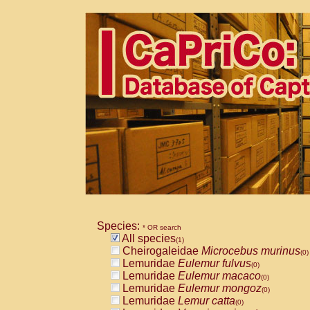
Species:
* OR search
All species
(1)
Cheirogaleidae
Microcebus murinus
(0)
Lemuridae
Eulemur fulvus
(0)
Lemuridae
Eulemur macaco
(0)
Lemuridae
Eulemur mongoz
(0)
Lemuridae
Lemur catta
(0)