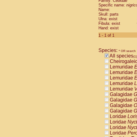
Family: Cebidae
Cebidae
Sa
Specific name:
nigrico
Cebidae
Sa
Name:
Cebidae
Sag
Skull: parts
Cebidae
Sa
Ulna: exist
Fibula: exist
Cebidae
Sag
Hand: exist
Cebidae
Sa
Cebidae
Aot
1 - 1 of 1
Cebidae
Ceb
Cebidae
Ceb
Species:
Cebidae
Ce
* OR search
All species
Cebidae
Ceb
(1)
Cheirogalei
Cebidae
Ce
Lemuridae
E
Cebidae
Sai
Lemuridae
E
Cebidae
Sai
Lemuridae
E
Atelidae
Alo
Lemuridae
L
Atelidae
Alo
Lemuridae
V
Atelidae
Alo
Galagidae
G
Atelidae
Alo
Galagidae
G
Atelidae
Ate
Galagidae
O
Atelidae
Ate
Galagidae
G
Atelidae
Ate
Loridae
Lori
Atelidae
Ate
Loridae
Nyc
Atelidae
Lag
Loridae
Nyc
Atelidae
Lag
Loridae
Pero
Pitheciidae