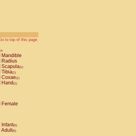
Go to top of this page.
ch
Mandible
Radius
Scapula
(1)
Tibia
(1)
Coxae
(1)
Hand
(1)
Female
Infant
(0)
Adult
(0)