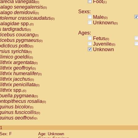
arecia variegata
Foot
(0)
(1)
alago senegalensis
(0)
Sexs:
alago demidovii
(0)
Male
tolemur crassicaudatus
(0)
(0)
Unknown
alagidae
spp.
(0)
(0)
s tardigradus
(0)
Ages:
ticebus coucang
(0)
Fetus
(0)
ticebus pygmaeus
(0)
Juvenile
(0)
dicticus potto
(0)
Unknown
rsius syrichta
(0)
limico goeldii
(0)
lithrix argentata
(0)
lithrix geoffroyi
(0)
lithrix humeralifer
(0)
lithrix jacchus
(0)
lithrix penicillata
(0)
lithrix
spp.
(0)
buella pygmaea
(0)
ntopithecus rosalia
(0)
uinus bicolor
(0)
uinus fuscicollis
(0)
uinus geoffroyi
(0)
uinus imperator
(0)
 1
uinus labiatus
(0)
Sex: F
Age: Unknown
guinus leucopus
(0)