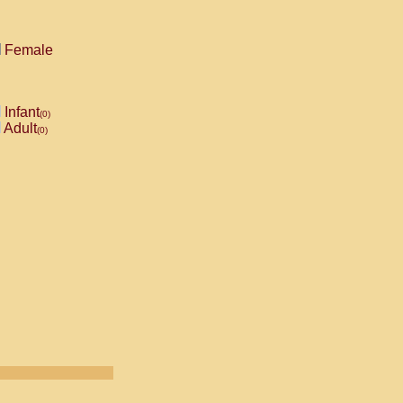
Female
Infant
(0)
Adult
(0)