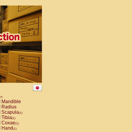
ch
Mandible
Radius
Scapula
(1)
Tibia
(1)
Coxae
(1)
Hand
(1)