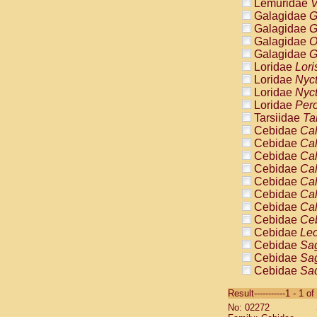
Lemuridae
V
Galagidae
G
Galagidae
G
Galagidae
O
Galagidae
G
Loridae
Lori
Loridae
Nyc
Loridae
Nyc
Loridae
Pero
Tarsiidae
Ta
Cebidae
Cal
Cebidae
Cal
Cebidae
Cal
Cebidae
Cal
Cebidae
Cal
Cebidae
Cal
Cebidae
Cal
Cebidae
Ce
Cebidae
Leo
Cebidae
Sag
Cebidae
Sag
Cebidae
Sag
Cebidae
Sag
Result-----------1 - 1 of
Cebidae
Sag
No: 02272
Cebidae
Sa