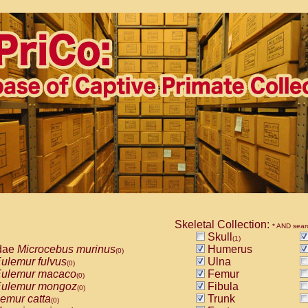
Skeletal Collection:
* AND sear
Skull
(1)
dae
Microcebus murinus
Humerus
(0)
ulemur fulvus
Ulna
(0)
ulemur macaco
Femur
(0)
ulemur mongoz
Fibula
(0)
emur catta
Trunk
(0)