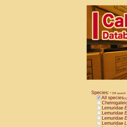
Species:
* OR search
All species
(1)
Cheirogalei
Lemuridae
E
Lemuridae
E
Lemuridae
E
Lemuridae
L