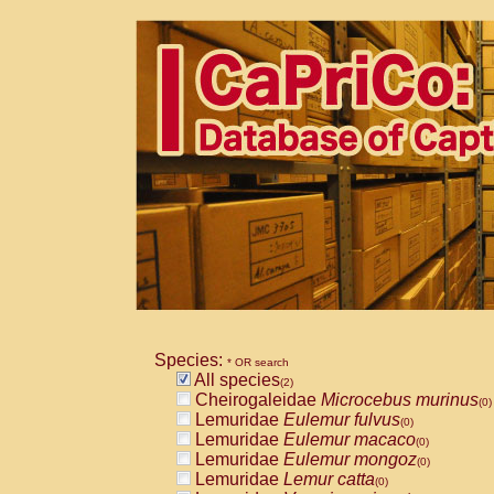
Species:
* OR search
All species
(2)
Cheirogaleidae
Microcebus murinus
(0)
Lemuridae
Eulemur fulvus
(0)
Lemuridae
Eulemur macaco
(0)
Lemuridae
Eulemur mongoz
(0)
Lemuridae
Lemur catta
(0)