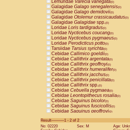
Lemuridae
Varecia variegata
(0)
Galagidae
Galago senegalensis
(0)
Galagidae
Galago demidovii
(0)
Galagidae
Otolemur crassicaudatus
(0)
Galagidae
Galagidae
spp.
(0)
Loridae
Loris tardigradus
(0)
Loridae
Nycticebus coucang
(0)
Loridae
Nycticebus pygmaeus
(0)
Loridae
Perodicticus potto
(0)
Tarsiidae
Tarsius syrichta
(0)
Cebidae
Callimico goeldii
(0)
Cebidae
Callithrix argentata
(0)
Cebidae
Callithrix geoffroyi
(0)
Cebidae
Callithrix humeralifer
(0)
Cebidae
Callithrix jacchus
(0)
Cebidae
Callithrix penicillata
(0)
Cebidae
Callithrix
spp.
(0)
Cebidae
Cebuella pygmaea
(0)
Cebidae
Leontopithecus rosalia
(0)
Cebidae
Saguinus bicolor
(0)
Cebidae
Saguinus fuscicollis
(0)
Cebidae
Saguinus geoffroyi
(0)
Cebidae
Saguinus imperator
(0)
Result-----------1 - 2 of 2
Cebidae
Saguinus labiatus
(0)
No: 02220
Sex: M
Age: Unk
Cebidae
Saguinus leucopus
(0)