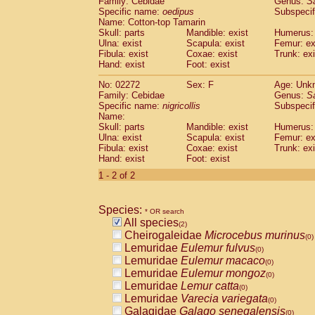
Family: Cebidae
Genus:
S
Cebidae
Saguinus midas
(0)
Specific name:
oedipus
Subspecif
Cebidae
Saguinus mystax
(0)
Name: Cotton-top Tamarin
Cebidae
Saguinus nigricollis
Skull: parts
Mandible: exist
(1)
Humerus: 
Cebidae
Saguinus oedipus
Ulna: exist
Scapula: exist
Femur: ex
(1)
Fibula: exist
Coxae: exist
Trunk: exi
Cebidae
Saguinus weddelli
(0)
Hand: exist
Foot: exist
Cebidae
Saguinus
spp.
(0)
Cebidae
Aotus trivirgatus
(0)
No: 02272
Sex: F
Age: Unk
Cebidae
Cebus albifrons
Family: Cebidae
Genus:
S
(0)
Cebidae
Cebus apella
Specific name:
nigricollis
Subspecif
(0)
Name:
Cebidae
Cebus capucinus
(0)
Skull: parts
Mandible: exist
Humerus: 
Cebidae
Cebus nigrivittatus
(0)
Ulna: exist
Scapula: exist
Femur: ex
Cebidae
Cebus
spp.
(0)
Fibula: exist
Coxae: exist
Trunk: exi
Cebidae
Saimiri boliviensis
Hand: exist
Foot: exist
(0)
Cebidae
Saimiri sciureus
(0)
1 - 2 of 2
Atelidae
Alouatta caraya
(0)
Atelidae
Alouatta fusca
(0)
Atelidae
Alouatta seniculus
Species:
(0)
* OR search
Atelidae
Alouatta
spp.
All species
(0)
(2)
Atelidae
Ateles belzebuth
Cheirogaleidae
Microcebus murinus
(0)
(0)
Atelidae
Ateles geoffroyi
Lemuridae
Eulemur fulvus
(0)
(0)
Atelidae
Ateles paniscus
Lemuridae
Eulemur macaco
(0)
(0)
Atelidae
Ateles
spp.
Lemuridae
Eulemur mongoz
(0)
(0)
Atelidae
Lagothrix lagothricha
Lemuridae
Lemur catta
(0)
(0)
Atelidae
Lagothrix lagothricha cana
Lemuridae
Varecia variegata
(0)
(0)
Pitheciidae
Cacajao calvus rubicundu
Galagidae
Galago senegalensis
(0)