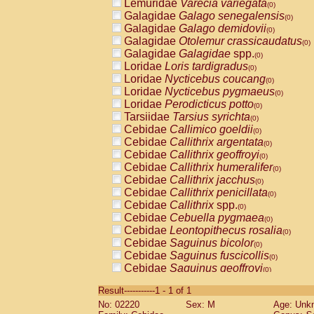
Lemuridae
Varecia variegata
(0)
Galagidae
Galago senegalensis
(0)
Galagidae
Galago demidovii
(0)
Galagidae
Otolemur crassicaudatus
(0)
Galagidae
Galagidae
spp.
(0)
Loridae
Loris tardigradus
(0)
Loridae
Nycticebus coucang
(0)
Loridae
Nycticebus pygmaeus
(0)
Loridae
Perodicticus potto
(0)
Tarsiidae
Tarsius syrichta
(0)
Cebidae
Callimico goeldii
(0)
Cebidae
Callithrix argentata
(0)
Cebidae
Callithrix geoffroyi
(0)
Cebidae
Callithrix humeralifer
(0)
Cebidae
Callithrix jacchus
(0)
Cebidae
Callithrix penicillata
(0)
Cebidae
Callithrix
spp.
(0)
Cebidae
Cebuella pygmaea
(0)
Cebidae
Leontopithecus rosalia
(0)
Cebidae
Saguinus bicolor
(0)
Cebidae
Saguinus fuscicollis
(0)
Cebidae
Saguinus geoffroyi
(0)
Cebidae
Saguinus imperator
(0)
Result-----------1 - 1 of 1
Cebidae
Saguinus labiatus
(0)
No: 02220
Sex: M
Age: Unk
Cebidae
Saguinus leucopus
(0)