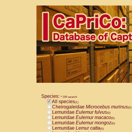
Species:
* OR search
All species
(1)
Cheirogaleidae
Microcebus murinus
(0)
Lemuridae
Eulemur fulvus
(0)
Lemuridae
Eulemur macaco
(0)
Lemuridae
Eulemur mongoz
(0)
Lemuridae
Lemur catta
(0)