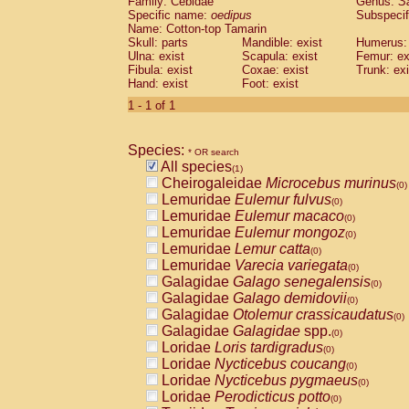
Family: Cebidae
Genus:
S
Cebidae
Saguinus midas
(0)
Specific name:
oedipus
Subspecif
Cebidae
Saguinus mystax
(0)
Name: Cotton-top Tamarin
Cebidae
Saguinus nigricollis
Skull: parts
Mandible: exist
(0)
Humerus: 
Cebidae
Saguinus oedipus
Ulna: exist
Scapula: exist
Femur: ex
(1)
Fibula: exist
Coxae: exist
Trunk: exi
Cebidae
Saguinus weddelli
(0)
Hand: exist
Foot: exist
Cebidae
Saguinus
spp.
(0)
Cebidae
Aotus trivirgatus
1 - 1 of 1
(0)
Cebidae
Cebus albifrons
(0)
Cebidae
Cebus apella
(0)
Species:
Cebidae
Cebus capucinus
* OR search
(0)
All species
Cebidae
Cebus nigrivittatus
(1)
(0)
Cheirogaleidae
Microcebus murinus
Cebidae
Cebus
spp.
(0)
(0)
Lemuridae
Eulemur fulvus
Cebidae
Saimiri boliviensis
(0)
(0)
Lemuridae
Eulemur macaco
Cebidae
Saimiri sciureus
(0)
(0)
Lemuridae
Eulemur mongoz
Atelidae
Alouatta caraya
(0)
(0)
Lemuridae
Lemur catta
Atelidae
Alouatta fusca
(0)
(0)
Lemuridae
Varecia variegata
Atelidae
Alouatta seniculus
(0)
(0)
Galagidae
Galago senegalensis
Atelidae
Alouatta
spp.
(0)
(0)
Galagidae
Galago demidovii
Atelidae
Ateles belzebuth
(0)
(0)
Galagidae
Otolemur crassicaudatus
Atelidae
Ateles geoffroyi
(0)
(0)
Galagidae
Galagidae
spp.
Atelidae
Ateles paniscus
(0)
(0)
Loridae
Loris tardigradus
Atelidae
Ateles
spp.
(0)
(0)
Loridae
Nycticebus coucang
Atelidae
Lagothrix lagothricha
(0)
(0)
Loridae
Nycticebus pygmaeus
Atelidae
Lagothrix lagothricha cana
(0)
(0)
Loridae
Perodicticus potto
Pitheciidae
Cacajao calvus rubicundu
(0)