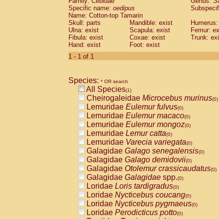
Family: Cebidae
Genus:
S
Cebidae
Saguinus midas
(0)
Specific name:
oedipus
Subspecif
Cebidae
Saguinus mystax
(0)
Name: Cotton-top Tamarin
Cebidae
Saguinus nigricollis
Skull: parts
Mandible: exist
(0)
Humerus: 
Cebidae
Saguinus oedipus
Ulna: exist
Scapula: exist
Femur: ex
(1)
Fibula: exist
Coxae: exist
Trunk: exi
Cebidae
Saguinus weddelli
(0)
Hand: exist
Foot: exist
Cebidae
Saguinus
spp.
(0)
Cebidae
Aotus trivirgatus
1 - 1 of 1
(0)
Cebidae
Cebus albifrons
(0)
Cebidae
Cebus apella
(0)
Species:
Cebidae
Cebus capucinus
* OR search
(0)
All Species
Cebidae
Cebus nigrivittatus
(1)
(0)
Cheirogaleidae
Microcebus murinus
Cebidae
Cebus
spp.
(0)
(0)
Lemuridae
Eulemur fulvus
Cebidae
Saimiri boliviensis
(0)
(0)
Lemuridae
Eulemur macaco
Cebidae
Saimiri sciureus
(0)
(0)
Lemuridae
Eulemur mongoz
Atelidae
Alouatta caraya
(0)
(0)
Lemuridae
Lemur catta
Atelidae
Alouatta fusca
(0)
(0)
Lemuridae
Varecia variegata
Atelidae
Alouatta seniculus
(0)
(0)
Galagidae
Galago senegalensis
Atelidae
Alouatta
spp.
(0)
(0)
Galagidae
Galago demidovii
Atelidae
Ateles belzebuth
(0)
(0)
Galagidae
Otolemur crassicaudatus
Atelidae
Ateles geoffroyi
(0)
(0)
Galagidae
Galagidae
spp.
Atelidae
Ateles paniscus
(0)
(0)
Loridae
Loris tardigradus
Atelidae
Ateles
spp.
(0)
(0)
Loridae
Nycticebus coucang
Atelidae
Lagothrix lagothricha
(0)
(0)
Loridae
Nycticebus pygmaeus
Atelidae
Lagothrix lagothricha cana
(0)
(0)
Loridae
Perodicticus potto
Pitheciidae
Cacajao calvus rubicundu
(0)