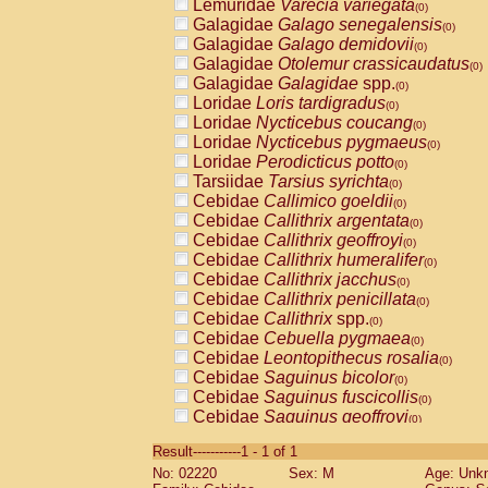
Lemuridae
Varecia variegata
(0)
Galagidae
Galago senegalensis
(0)
Galagidae
Galago demidovii
(0)
Galagidae
Otolemur crassicaudatus
(0)
Galagidae
Galagidae
spp.
(0)
Loridae
Loris tardigradus
(0)
Loridae
Nycticebus coucang
(0)
Loridae
Nycticebus pygmaeus
(0)
Loridae
Perodicticus potto
(0)
Tarsiidae
Tarsius syrichta
(0)
Cebidae
Callimico goeldii
(0)
Cebidae
Callithrix argentata
(0)
Cebidae
Callithrix geoffroyi
(0)
Cebidae
Callithrix humeralifer
(0)
Cebidae
Callithrix jacchus
(0)
Cebidae
Callithrix penicillata
(0)
Cebidae
Callithrix
spp.
(0)
Cebidae
Cebuella pygmaea
(0)
Cebidae
Leontopithecus rosalia
(0)
Cebidae
Saguinus bicolor
(0)
Cebidae
Saguinus fuscicollis
(0)
Cebidae
Saguinus geoffroyi
(0)
Cebidae
Saguinus imperator
(0)
Result-----------1 - 1 of 1
Cebidae
Saguinus labiatus
(0)
No: 02220
Sex: M
Age: Unk
Cebidae
Saguinus leucopus
(0)