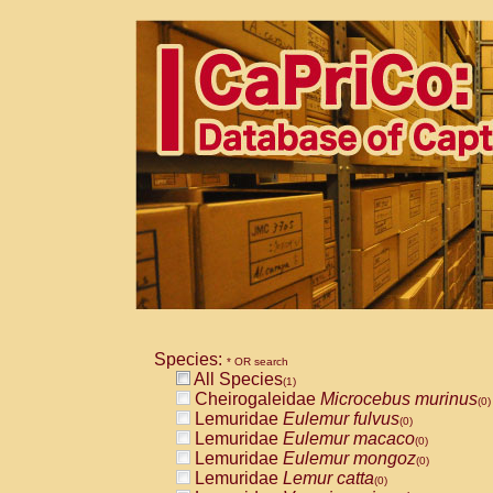
Species:
* OR search
All Species
(1)
Cheirogaleidae
Microcebus murinus
(0)
Lemuridae
Eulemur fulvus
(0)
Lemuridae
Eulemur macaco
(0)
Lemuridae
Eulemur mongoz
(0)
Lemuridae
Lemur catta
(0)