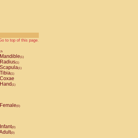
Go to top of this page.
ch
Mandible
(1)
Radius
(1)
Scapula
(1)
Tibia
(1)
Coxae
Hand
(1)
Female
(0)
Infant
(0)
Adult
(0)