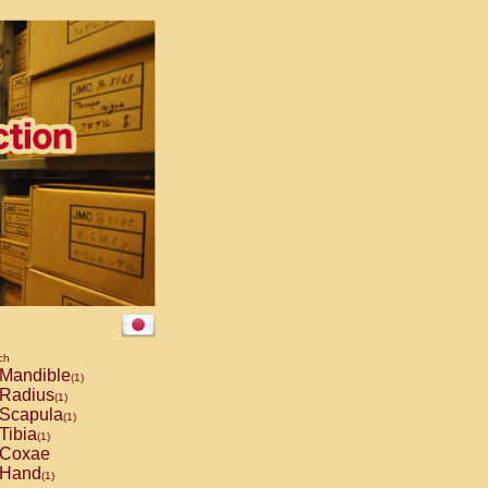
ch
Mandible
(1)
Radius
(1)
Scapula
(1)
Tibia
(1)
Coxae
Hand
(1)