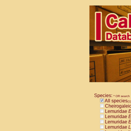
Species:
* OR search
All species
(1)
Cheirogalei
Lemuridae
E
Lemuridae
E
Lemuridae
E
Lemuridae
L