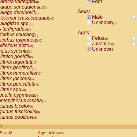
arecia variegata
Foot
(0)
alago senegalensis
(0)
Sexs:
alago demidovii
(0)
Male
tolemur crassicaudatus
(0)
Unknown
alagidae
spp.
(0)
(0)
s tardigradus
(0)
Ages:
ticebus coucang
(0)
Fetus
(0)
ticebus pygmaeus
(0)
Juvenile
(0)
dicticus potto
(0)
Unknown
rsius syrichta
(0)
limico goeldii
(0)
lithrix argentata
(0)
lithrix geoffroyi
(0)
lithrix humeralifer
(0)
lithrix jacchus
(0)
lithrix penicillata
(0)
lithrix
spp.
(0)
buella pygmaea
(0)
ntopithecus rosalia
(0)
uinus bicolor
(0)
uinus fuscicollis
(0)
uinus geoffroyi
(0)
uinus imperator
(0)
 1
uinus labiatus
(0)
Sex: M
Age: Unknown
guinus leucopus
(0)