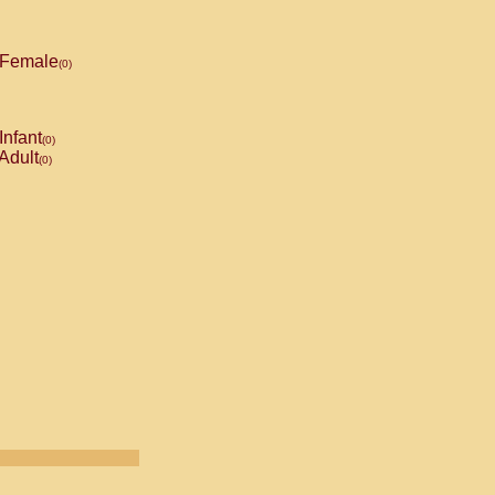
Female
(0)
Infant
(0)
Adult
(0)