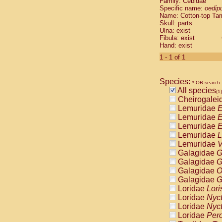
Family: Cebidae
Cebidae
Sa
Specific name:
oedip
Cebidae
Sa
Name: Cotton-top Ta
Cebidae
Sag
Skull: parts
Cebidae
Sa
Ulna: exist
Fibula: exist
Cebidae
Sag
Hand: exist
Cebidae
Sa
Cebidae
Aot
1 - 1 of 1
Cebidae
Ceb
Cebidae
Ceb
Species:
Cebidae
Ce
* OR search
All species
Cebidae
Ceb
(1)
Cheirogalei
Cebidae
Ce
Lemuridae
E
Cebidae
Sai
Lemuridae
E
Cebidae
Sai
Lemuridae
E
Atelidae
Alo
Lemuridae
L
Atelidae
Alo
Lemuridae
V
Atelidae
Alo
Galagidae
G
Atelidae
Alo
Galagidae
G
Atelidae
Ate
Galagidae
O
Atelidae
Ate
Galagidae
G
Atelidae
Ate
Loridae
Lori
Atelidae
Ate
Loridae
Nyc
Atelidae
Lag
Loridae
Nyc
Atelidae
Lag
Loridae
Pero
Pitheciidae