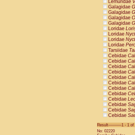
Lemuridae
V
Galagidae
G
Galagidae
G
Galagidae
O
Galagidae
G
Loridae
Lori
Loridae
Nyc
Loridae
Nyc
Loridae
Pero
Tarsiidae
Ta
Cebidae
Cal
Cebidae
Cal
Cebidae
Cal
Cebidae
Cal
Cebidae
Cal
Cebidae
Cal
Cebidae
Cal
Cebidae
Ce
Cebidae
Leo
Cebidae
Sag
Cebidae
Sag
Cebidae
Sag
Cebidae
Sag
Result-----------1 - 1 of
Cebidae
Sag
No: 02220
Cebidae
Sa