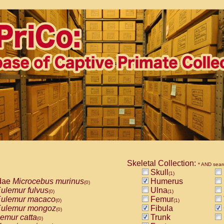
Skeletal Collection:
* AND sear
Skull
(1)
dae
Microcebus murinus
Humerus
(0)
ulemur fulvus
Ulna
(0)
(1)
ulemur macaco
Femur
(0)
(1)
ulemur mongoz
Fibula
(0)
emur catta
Trunk
(0)