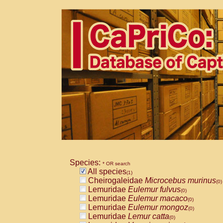
Species:
* OR search
All species
(1)
Cheirogaleidae
Microcebus murinus
(0)
Lemuridae
Eulemur fulvus
(0)
Lemuridae
Eulemur macaco
(0)
Lemuridae
Eulemur mongoz
(0)
Lemuridae
Lemur catta
(0)