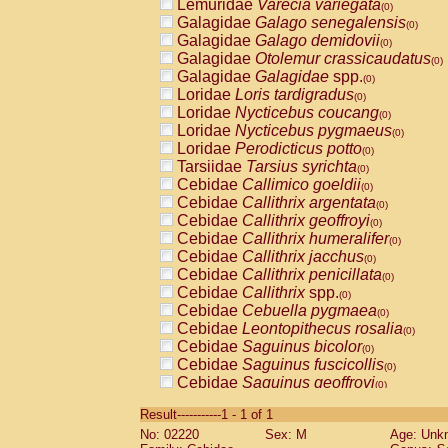
Lemuridae
Varecia variegata
(0)
Galagidae
Galago senegalensis
(0)
Galagidae
Galago demidovii
(0)
Galagidae
Otolemur crassicaudatus
(0)
Galagidae
Galagidae
spp.
(0)
Loridae
Loris tardigradus
(0)
Loridae
Nycticebus coucang
(0)
Loridae
Nycticebus pygmaeus
(0)
Loridae
Perodicticus potto
(0)
Tarsiidae
Tarsius syrichta
(0)
Cebidae
Callimico goeldii
(0)
Cebidae
Callithrix argentata
(0)
Cebidae
Callithrix geoffroyi
(0)
Cebidae
Callithrix humeralifer
(0)
Cebidae
Callithrix jacchus
(0)
Cebidae
Callithrix penicillata
(0)
Cebidae
Callithrix
spp.
(0)
Cebidae
Cebuella pygmaea
(0)
Cebidae
Leontopithecus rosalia
(0)
Cebidae
Saguinus bicolor
(0)
Cebidae
Saguinus fuscicollis
(0)
Cebidae
Saguinus geoffroyi
(0)
Cebidae
Saguinus imperator
(0)
Result-----------1 - 1 of 1
Cebidae
Saguinus labiatus
(0)
No: 02220
Sex: M
Age: Unk
Cebidae
Saguinus leucopus
(0)