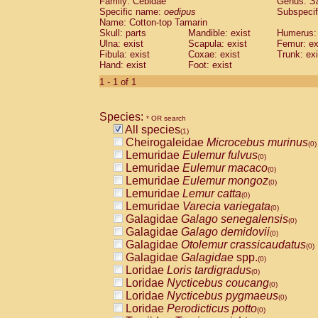
Family: Cebidae
Genus:
S
Cebidae
Saguinus midas
(0)
Specific name:
oedipus
Subspecif
Cebidae
Saguinus mystax
(0)
Name: Cotton-top Tamarin
Cebidae
Saguinus nigricollis
Skull: parts
Mandible: exist
(0)
Humerus: 
Cebidae
Saguinus oedipus
Ulna: exist
Scapula: exist
Femur: ex
(1)
Fibula: exist
Coxae: exist
Trunk: exi
Cebidae
Saguinus weddelli
(0)
Hand: exist
Foot: exist
Cebidae
Saguinus
spp.
(0)
Cebidae
Aotus trivirgatus
1 - 1 of 1
(0)
Cebidae
Cebus albifrons
(0)
Cebidae
Cebus apella
(0)
Species:
Cebidae
Cebus capucinus
* OR search
(0)
All species
Cebidae
Cebus nigrivittatus
(1)
(0)
Cheirogaleidae
Microcebus murinus
Cebidae
Cebus
spp.
(0)
(0)
Lemuridae
Eulemur fulvus
Cebidae
Saimiri boliviensis
(0)
(0)
Lemuridae
Eulemur macaco
Cebidae
Saimiri sciureus
(0)
(0)
Lemuridae
Eulemur mongoz
Atelidae
Alouatta caraya
(0)
(0)
Lemuridae
Lemur catta
Atelidae
Alouatta fusca
(0)
(0)
Lemuridae
Varecia variegata
Atelidae
Alouatta seniculus
(0)
(0)
Galagidae
Galago senegalensis
Atelidae
Alouatta
spp.
(0)
(0)
Galagidae
Galago demidovii
Atelidae
Ateles belzebuth
(0)
(0)
Galagidae
Otolemur crassicaudatus
Atelidae
Ateles geoffroyi
(0)
(0)
Galagidae
Galagidae
spp.
Atelidae
Ateles paniscus
(0)
(0)
Loridae
Loris tardigradus
Atelidae
Ateles
spp.
(0)
(0)
Loridae
Nycticebus coucang
Atelidae
Lagothrix lagothricha
(0)
(0)
Loridae
Nycticebus pygmaeus
Atelidae
Lagothrix lagothricha cana
(0)
(0)
Loridae
Perodicticus potto
Pitheciidae
Cacajao calvus rubicundu
(0)