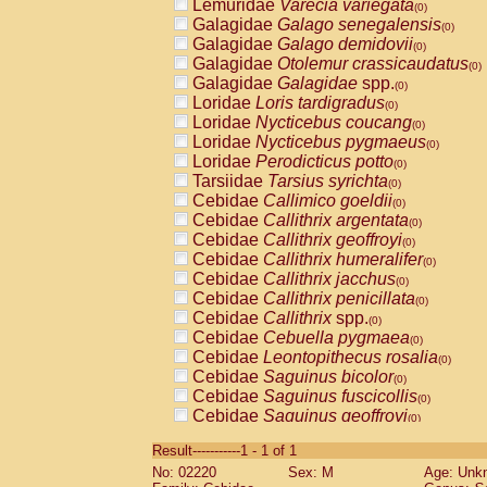
Lemuridae
Varecia variegata
(0)
Galagidae
Galago senegalensis
(0)
Galagidae
Galago demidovii
(0)
Galagidae
Otolemur crassicaudatus
(0)
Galagidae
Galagidae
spp.
(0)
Loridae
Loris tardigradus
(0)
Loridae
Nycticebus coucang
(0)
Loridae
Nycticebus pygmaeus
(0)
Loridae
Perodicticus potto
(0)
Tarsiidae
Tarsius syrichta
(0)
Cebidae
Callimico goeldii
(0)
Cebidae
Callithrix argentata
(0)
Cebidae
Callithrix geoffroyi
(0)
Cebidae
Callithrix humeralifer
(0)
Cebidae
Callithrix jacchus
(0)
Cebidae
Callithrix penicillata
(0)
Cebidae
Callithrix
spp.
(0)
Cebidae
Cebuella pygmaea
(0)
Cebidae
Leontopithecus rosalia
(0)
Cebidae
Saguinus bicolor
(0)
Cebidae
Saguinus fuscicollis
(0)
Cebidae
Saguinus geoffroyi
(0)
Cebidae
Saguinus imperator
(0)
Result-----------1 - 1 of 1
Cebidae
Saguinus labiatus
(0)
No: 02220
Sex: M
Age: Unk
Cebidae
Saguinus leucopus
(0)