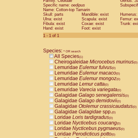
Family: Cebidae
Genus:
S
Cebidae
Saguinus midas
(0)
Specific name:
oedipus
Subspecif
Cebidae
Saguinus mystax
(0)
Name: Cotton-top Tamarin
Cebidae
Saguinus nigricollis
Skull: parts
Mandible: exist
(0)
Humerus: 
Cebidae
Saguinus oedipus
Ulna: exist
Scapula: exist
Femur: ex
(1)
Fibula: exist
Coxae: exist
Trunk: exi
Cebidae
Saguinus weddelli
(0)
Hand: exist
Foot: exist
Cebidae
Saguinus
spp.
(0)
Cebidae
Aotus trivirgatus
1 - 1 of 1
(0)
Cebidae
Cebus albifrons
(0)
Cebidae
Cebus apella
(0)
Species:
Cebidae
Cebus capucinus
* OR search
(0)
All Species
Cebidae
Cebus nigrivittatus
(1)
(0)
Cheirogaleidae
Microcebus murinus
Cebidae
Cebus
spp.
(0)
(0)
Lemuridae
Eulemur fulvus
Cebidae
Saimiri boliviensis
(0)
(0)
Lemuridae
Eulemur macaco
Cebidae
Saimiri sciureus
(0)
(0)
Lemuridae
Eulemur mongoz
Atelidae
Alouatta caraya
(0)
(0)
Lemuridae
Lemur catta
Atelidae
Alouatta fusca
(0)
(0)
Lemuridae
Varecia variegata
Atelidae
Alouatta seniculus
(0)
(0)
Galagidae
Galago senegalensis
Atelidae
Alouatta
spp.
(0)
(0)
Galagidae
Galago demidovii
Atelidae
Ateles belzebuth
(0)
(0)
Galagidae
Otolemur crassicaudatus
Atelidae
Ateles geoffroyi
(0)
(0)
Galagidae
Galagidae
spp.
Atelidae
Ateles paniscus
(0)
(0)
Loridae
Loris tardigradus
Atelidae
Ateles
spp.
(0)
(0)
Loridae
Nycticebus coucang
Atelidae
Lagothrix lagothricha
(0)
(0)
Loridae
Nycticebus pygmaeus
Atelidae
Lagothrix lagothricha cana
(0)
(0)
Loridae
Perodicticus potto
Pitheciidae
Cacajao calvus rubicundu
(0)