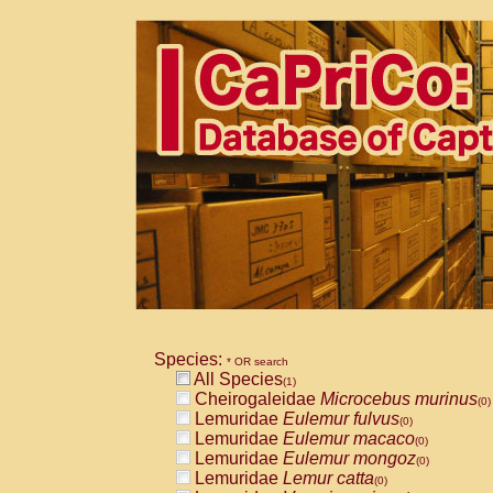
Species:
* OR search
All Species
(1)
Cheirogaleidae
Microcebus murinus
(0)
Lemuridae
Eulemur fulvus
(0)
Lemuridae
Eulemur macaco
(0)
Lemuridae
Eulemur mongoz
(0)
Lemuridae
Lemur catta
(0)