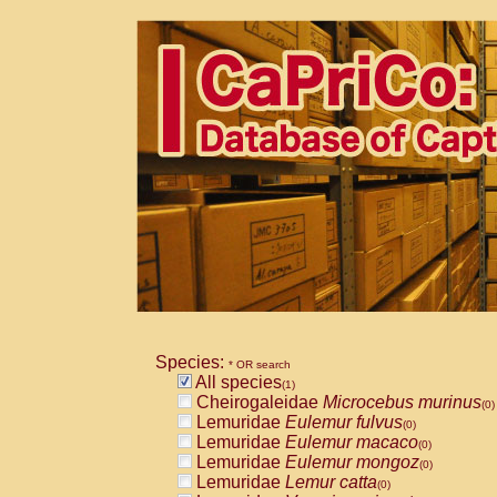
Species:
* OR search
All species
(1)
Cheirogaleidae
Microcebus murinus
(0)
Lemuridae
Eulemur fulvus
(0)
Lemuridae
Eulemur macaco
(0)
Lemuridae
Eulemur mongoz
(0)
Lemuridae
Lemur catta
(0)