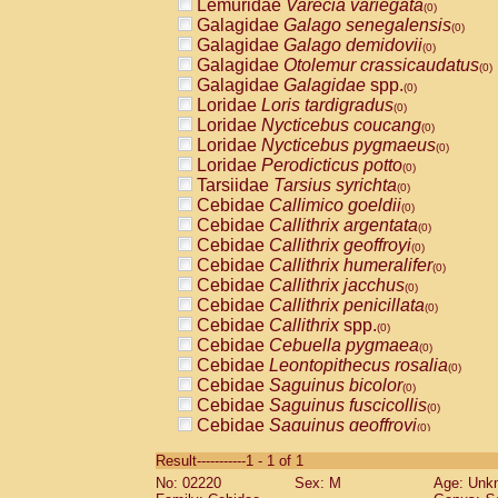
Lemuridae
Varecia variegata
(0)
Galagidae
Galago senegalensis
(0)
Galagidae
Galago demidovii
(0)
Galagidae
Otolemur crassicaudatus
(0)
Galagidae
Galagidae
spp.
(0)
Loridae
Loris tardigradus
(0)
Loridae
Nycticebus coucang
(0)
Loridae
Nycticebus pygmaeus
(0)
Loridae
Perodicticus potto
(0)
Tarsiidae
Tarsius syrichta
(0)
Cebidae
Callimico goeldii
(0)
Cebidae
Callithrix argentata
(0)
Cebidae
Callithrix geoffroyi
(0)
Cebidae
Callithrix humeralifer
(0)
Cebidae
Callithrix jacchus
(0)
Cebidae
Callithrix penicillata
(0)
Cebidae
Callithrix
spp.
(0)
Cebidae
Cebuella pygmaea
(0)
Cebidae
Leontopithecus rosalia
(0)
Cebidae
Saguinus bicolor
(0)
Cebidae
Saguinus fuscicollis
(0)
Cebidae
Saguinus geoffroyi
(0)
Cebidae
Saguinus imperator
(0)
Result-----------1 - 1 of 1
Cebidae
Saguinus labiatus
(0)
No: 02220
Sex: M
Age: Unk
Cebidae
Saguinus leucopus
(0)