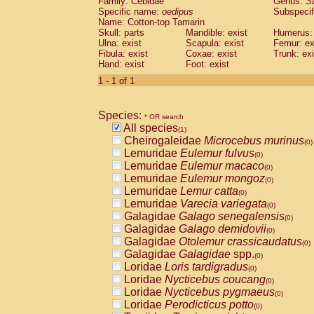
Family: Cebidae
Genus:
S
Cebidae
Saguinus midas
(0)
Specific name:
oedipus
Subspecif
Cebidae
Saguinus mystax
(0)
Name: Cotton-top Tamarin
Cebidae
Saguinus nigricollis
Skull: parts
Mandible: exist
(0)
Humerus: 
Cebidae
Saguinus oedipus
Ulna: exist
Scapula: exist
Femur: ex
(1)
Fibula: exist
Coxae: exist
Trunk: exi
Cebidae
Saguinus weddelli
(0)
Hand: exist
Foot: exist
Cebidae
Saguinus
spp.
(0)
Cebidae
Aotus trivirgatus
1 - 1 of 1
(0)
Cebidae
Cebus albifrons
(0)
Cebidae
Cebus apella
(0)
Species:
Cebidae
Cebus capucinus
* OR search
(0)
All species
Cebidae
Cebus nigrivittatus
(1)
(0)
Cheirogaleidae
Microcebus murinus
Cebidae
Cebus
spp.
(0)
(0)
Lemuridae
Eulemur fulvus
Cebidae
Saimiri boliviensis
(0)
(0)
Lemuridae
Eulemur macaco
Cebidae
Saimiri sciureus
(0)
(0)
Lemuridae
Eulemur mongoz
Atelidae
Alouatta caraya
(0)
(0)
Lemuridae
Lemur catta
Atelidae
Alouatta fusca
(0)
(0)
Lemuridae
Varecia variegata
Atelidae
Alouatta seniculus
(0)
(0)
Galagidae
Galago senegalensis
Atelidae
Alouatta
spp.
(0)
(0)
Galagidae
Galago demidovii
Atelidae
Ateles belzebuth
(0)
(0)
Galagidae
Otolemur crassicaudatus
Atelidae
Ateles geoffroyi
(0)
(0)
Galagidae
Galagidae
spp.
Atelidae
Ateles paniscus
(0)
(0)
Loridae
Loris tardigradus
Atelidae
Ateles
spp.
(0)
(0)
Loridae
Nycticebus coucang
Atelidae
Lagothrix lagothricha
(0)
(0)
Loridae
Nycticebus pygmaeus
Atelidae
Lagothrix lagothricha cana
(0)
(0)
Loridae
Perodicticus potto
Pitheciidae
Cacajao calvus rubicundu
(0)